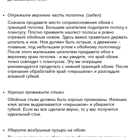
Отрежьте верхнюю часть полотна. (задел).
Сначала продавите место соприкосновения обоев с
границей потолка. Большим шпателем подоприте полосу к
плинтусу. Плотно прижмите нахлест полосы и ровно
отрежьте обойным ножом. Здесь важно правильно держать
шпатель и нож. Нож должен быть острым, а движение –
плавным, под небольшим углом к обойному полотнищу.
После этого маленьким шпателем придавите обои к
верхнему краю потолка - и вы увидите, что край обоев
точно совпадет с плинтусом. Эту же операцию
рекомендуется проделать с нижней границей обоев. После
отрезания обработайте край «перышком» и разгладьте
влажной губкой.
Хорошо промажьте стыки.
Обойные стыки должны быть хорошо промазаны. Излишек
клея затем выдавливается «перышком» и убирается
губкой. Если вы все сделали верно, то у вас получится
идеальный стык.
Уберите воздушные пузыри на обоях.