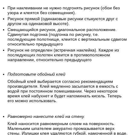
При наклеивании не нужно подгонять рисунок (обои без
узора и клеятся без совмещения).
Рисунок прямой (одинаковые рисунки стыкуются друг с
другом на одинаковой высоте).
Смещающийся рисунок, диагональное расположение.
Сдвинутая подгонка (подгонка по рисунку, т.е.
последующее полотнище, клеится с вертикальным сдвигом
относительно предыдущего
Рисунок не определен (встречная наклейка). Каждое из
последующих полотен клеится в противоположном
направлении, относительно предыдущего
Подготовьте обойный клей
Обойный клей выбирается согласно рекомендациям
производителя. Клей медленно засыпается в емкость с
водой при постоянном помешивании. Через некоторое
время клей набухнет и будет напоминать кисель. Теперь
его можно использовать.
Равномерно нанесите клей на стену.
Клей наносится равномерным слоем на поверхность.
Маленьким шпателем аккуратно промазывается верх
стены. Излишки клея удаляются губкой, намоченной в воде.