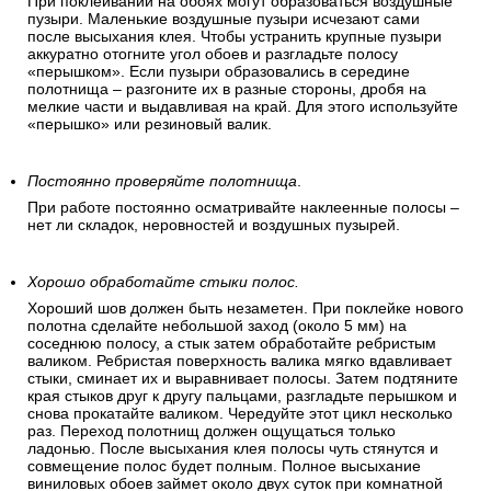
При поклеивании на обоях могут образоваться воздушные
пузыри. Маленькие воздушные пузыри исчезают сами
после высыхания клея. Чтобы устранить крупные пузыри
аккуратно отогните угол обоев и разгладьте полосу
«перышком». Если пузыри образовались в середине
полотнища – разгоните их в разные стороны, дробя на
мелкие части и выдавливая на край. Для этого используйте
«перышко» или резиновый валик.
Постоянно проверяйте полотнища
.
При работе постоянно осматривайте наклеенные полосы –
нет ли складок, неровностей и воздушных пузырей.
Хорошо обработайте стыки полос.
Хороший шов должен быть незаметен. При поклейке нового
полотна сделайте небольшой заход (около 5 мм) на
соседнюю полосу, а стык затем обработайте ребристым
валиком. Ребристая поверхность валика мягко вдавливает
стыки, сминает их и выравнивает полосы. Затем подтяните
края стыков друг к другу пальцами, разгладьте перышком и
снова прокатайте валиком. Чередуйте этот цикл несколько
раз. Переход полотнищ должен ощущаться только
ладонью. После высыхания клея полосы чуть стянутся и
совмещение полос будет полным. Полное высыхание
виниловых обоев займет около двух суток при комнатной