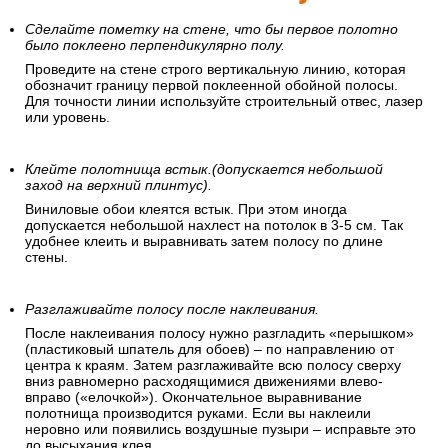
Сделайте пометку на стене, что бы первое полотно
было поклеено перпендикулярно полу.
Проведите на стене строго вертикальную линию, которая
обозначит границу первой поклеенной обойной полосы.
Для точности линии используйте строительный отвес, лазер
или уровень.
Клейте полотнища встык.(допускается небольшой
заход на верхний плинтус).
Виниловые обои клеятся встык. При этом иногда
допускается небольшой нахлест на потолок в 3-5 см. Так
удобнее клеить и выравнивать затем полосу по длине
стены.
Разглаживайте полосу после наклеивания.
После наклеивания полосу нужно разгладить «перышком»
(пластиковый шпатель для обоев) – по направлению от
центра к краям. Затем разглаживайте всю полосу сверху
вниз равномерно расходящимися движениями влево-
вправо («елочкой»). Окончательное выравнивание
полотнища производится руками. Если вы наклеили
неровно или появились воздушные пузыри – исправьте это
до высыхания клея.