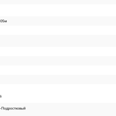
,05м
й
й-Подростковый