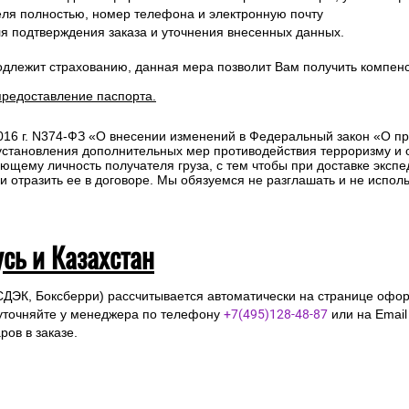
ля полностью, номер телефона и электронную почту
ля подтверждения заказа и уточнения внесенных данных.
одлежит страхованию, данная мера позволит Вам получить компен
предоставление паспорта.
2016 г. N374-ФЗ «О внесении изменений в Федеральный закон «О п
 установления дополнительных мер противодействия терроризму и
ющему личность получателя груза, с тем чтобы при доставке эксп
отразить ее в договоре. Мы обязуемся не разглашать и не исполь
усь и Казахстан
СДЭК, Боксберри) рассчитывается автоматически на странице офор
уточняйте у менеджера по телефону
+7(495)128-48-87
или на Emai
ов в заказе.