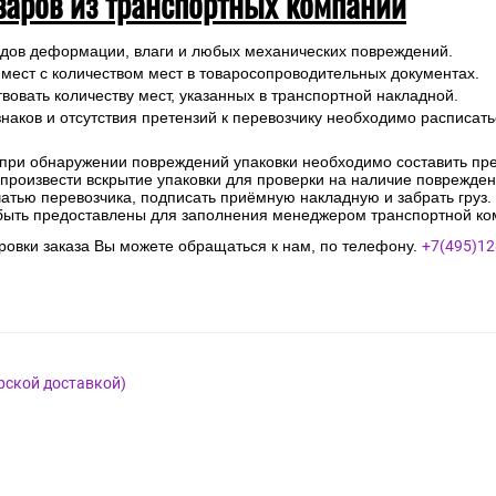
варов из транспортных компаний
ледов деформации, влаги и любых механических повреждений.
 мест с количеством мест в товаросопроводительных документах.
вовать количеству мест, указанных в транспортной накладной.
наков и отсутствия претензий к перевозчику необходимо расписатьс
 при обнаружении повреждений упаковки необходимо составить прет
е произвести вскрытие упаковки для проверки на наличие поврежде
чатью перевозчика, подписать приёмную накладную и забрать груз.
быть предоставлены для заполнения менеджером транспортной ко
овки заказа Вы можете обращаться к нам, по телефону.
+7(495)12
рской доставкой)