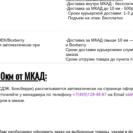
-Доставка внутри МКАД - бесплат
-Доставка за МКАД до 10 км - 500р
Сроки курьерской доставки: 1-3 д
Подъем на этаж: Бесплатно
DEK/Boxberry
-Доставка за МКАД свыше 10 км —
я автоматически при
и Boxberry
Сроки доставки курьерскими слу
заказа.
Сроки отгрузки товара до пункта п
10км от МКАД:
СДЭК, Боксберри) рассчитывается автоматически на странице офор
уточняйте у менеджера по телефону
+7(495)128-48-87
на Email
sal
ов в заказе.
 Вам необходимо оформить заказ на выбранные товары, указав в ф