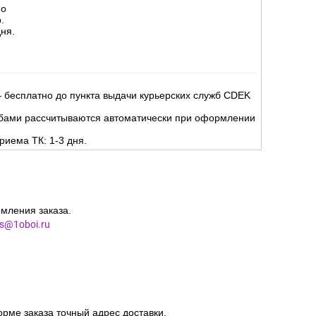
но
.
ня.
 бесплатно до пункта выдачи курьерских служб CDEK
жбами рассчитываются автоматически при оформлении
риема ТК: 1-3 дня.
мления заказа.
es@1oboi.ru
орме заказа точный адрес доставки.