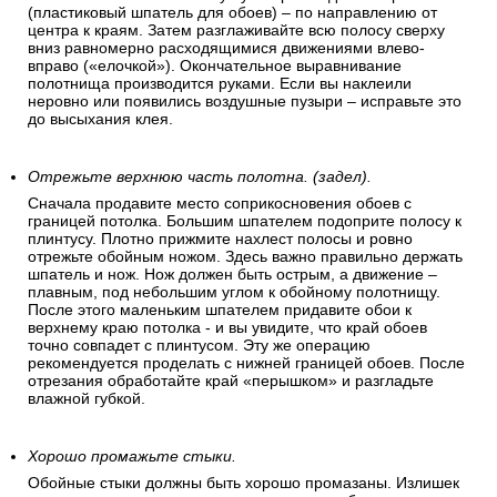
(пластиковый шпатель для обоев) – по направлению от
центра к краям. Затем разглаживайте всю полосу сверху
вниз равномерно расходящимися движениями влево-
вправо («елочкой»). Окончательное выравнивание
полотнища производится руками. Если вы наклеили
неровно или появились воздушные пузыри – исправьте это
до высыхания клея.
Отрежьте верхнюю часть полотна. (задел).
Сначала продавите место соприкосновения обоев с
границей потолка. Большим шпателем подоприте полосу к
плинтусу. Плотно прижмите нахлест полосы и ровно
отрежьте обойным ножом. Здесь важно правильно держать
шпатель и нож. Нож должен быть острым, а движение –
плавным, под небольшим углом к обойному полотнищу.
После этого маленьким шпателем придавите обои к
верхнему краю потолка - и вы увидите, что край обоев
точно совпадет с плинтусом. Эту же операцию
рекомендуется проделать с нижней границей обоев. После
отрезания обработайте край «перышком» и разгладьте
влажной губкой.
Хорошо промажьте стыки.
Обойные стыки должны быть хорошо промазаны. Излишек