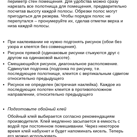
периметр стен помещения. Для удобства можно сразу
нарезать все полотнища для помещения, предварительно
посчитав высоту каждой полосы. Обрезки полос могут
пригодиться для резерва. Чтобы порядок полос не
перепутался – пронумеруйте их, сделав отметки верха и
низа каждой полосы.
При наклеивании не нужно подгонять рисунок (обои без
узора и клеятся без совмещения).
Рисунок прямой (одинаковые рисунки стыкуются друг с
другом на одинаковой высоте).
Смещающийся рисунок, диагональное расположение.
Сдвинутая подгонка (подгонка по рисунку, т.е.
последующее полотнище, клеится с вертикальным сдвигом
относительно предыдущего
Рисунок не определен (встречная наклейка). Каждое из
последующих полотен клеится в противоположном
направлении, относительно предыдущего
Подготовьте обойный клей
Обойный клей выбирается согласно рекомендациям
производителя. Клей медленно засыпается в емкость с
водой при постоянном помешивании. Через некоторое
время клей набухнет и будет напоминать кисель. Теперь
его можно использовать.