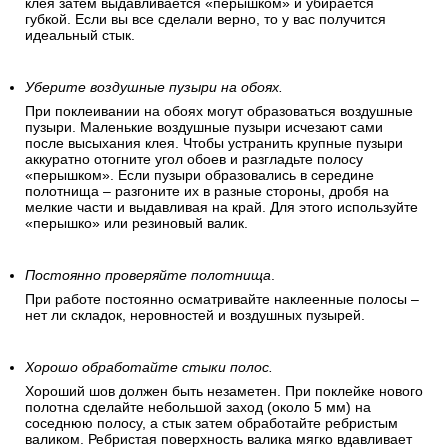
клея затем выдавливается «перышком» и убирается
губкой. Если вы все сделали верно, то у вас получится
идеальный стык.
Уберите воздушные пузыри на обоях.
При поклеивании на обоях могут образоваться воздушные
пузыри. Маленькие воздушные пузыри исчезают сами
после высыхания клея. Чтобы устранить крупные пузыри
аккуратно отогните угол обоев и разгладьте полосу
«перышком». Если пузыри образовались в середине
полотнища – разгоните их в разные стороны, дробя на
мелкие части и выдавливая на край. Для этого используйте
«перышко» или резиновый валик.
Постоянно проверяйте полотнища
.
При работе постоянно осматривайте наклеенные полосы –
нет ли складок, неровностей и воздушных пузырей.
Хорошо обработайте стыки полос.
Хороший шов должен быть незаметен. При поклейке нового
полотна сделайте небольшой заход (около 5 мм) на
соседнюю полосу, а стык затем обработайте ребристым
валиком. Ребристая поверхность валика мягко вдавливает