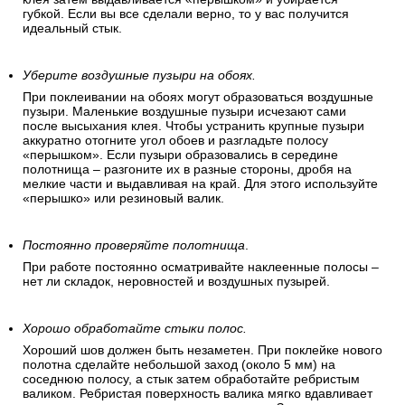
губкой. Если вы все сделали верно, то у вас получится
идеальный стык.
Уберите воздушные пузыри на обоях.
При поклеивании на обоях могут образоваться воздушные
пузыри. Маленькие воздушные пузыри исчезают сами
после высыхания клея. Чтобы устранить крупные пузыри
аккуратно отогните угол обоев и разгладьте полосу
«перышком». Если пузыри образовались в середине
полотнища – разгоните их в разные стороны, дробя на
мелкие части и выдавливая на край. Для этого используйте
«перышко» или резиновый валик.
Постоянно проверяйте полотнища
.
При работе постоянно осматривайте наклеенные полосы –
нет ли складок, неровностей и воздушных пузырей.
Хорошо обработайте стыки полос.
Хороший шов должен быть незаметен. При поклейке нового
полотна сделайте небольшой заход (около 5 мм) на
соседнюю полосу, а стык затем обработайте ребристым
валиком. Ребристая поверхность валика мягко вдавливает