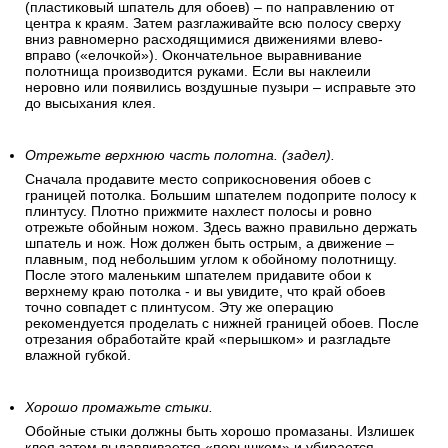
(пластиковый шпатель для обоев) – по направлению от
центра к краям. Затем разглаживайте всю полосу сверху
вниз равномерно расходящимися движениями влево-
вправо («елочкой»). Окончательное выравнивание
полотнища производится руками. Если вы наклеили
неровно или появились воздушные пузыри – исправьте это
до высыхания клея.
Отрежьте верхнюю часть полотна. (задел).
Сначала продавите место соприкосновения обоев с
границей потолка. Большим шпателем подоприте полосу к
плинтусу. Плотно прижмите нахлест полосы и ровно
отрежьте обойным ножом. Здесь важно правильно держать
шпатель и нож. Нож должен быть острым, а движение –
плавным, под небольшим углом к обойному полотнищу.
После этого маленьким шпателем придавите обои к
верхнему краю потолка - и вы увидите, что край обоев
точно совпадет с плинтусом. Эту же операцию
рекомендуется проделать с нижней границей обоев. После
отрезания обработайте край «перышком» и разгладьте
влажной губкой.
Хорошо промажьте стыки.
Обойные стыки должны быть хорошо промазаны. Излишек
клея затем выдавливается «перышком» и убирается