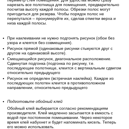
периметр стен помещения. Для удобства можно сразу
нарезать все полотнища для помещения, предварительно
посчитав высоту каждой полосы. Обрезки полос могут
пригодиться для резерва. Чтобы порядок полос не
перепутался – пронумеруйте их, сделав отметки верха и
низа каждой полосы.
При наклеивании не нужно подгонять рисунок (обои без
узора и клеятся без совмещения).
Рисунок прямой (одинаковые рисунки стыкуются друг с
другом на одинаковой высоте).
Смещающийся рисунок, диагональное расположение.
Сдвинутая подгонка (подгонка по рисунку, т.е.
последующее полотнище, клеится с вертикальным сдвигом
относительно предыдущего
Рисунок не определен (встречная наклейка). Каждое из
последующих полотен клеится в противоположном
направлении, относительно предыдущего
Подготовьте обойный клей
Обойный клей выбирается согласно рекомендациям
производителя. Клей медленно засыпается в емкость с
водой при постоянном помешивании. Через некоторое
время клей набухнет и будет напоминать кисель. Теперь
его можно использовать.