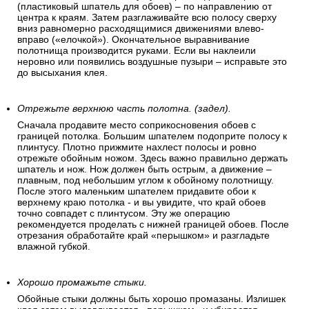
(пластиковый шпатель для обоев) – по направлению от
центра к краям. Затем разглаживайте всю полосу сверху
вниз равномерно расходящимися движениями влево-
вправо («елочкой»). Окончательное выравнивание
полотнища производится руками. Если вы наклеили
неровно или появились воздушные пузыри – исправьте это
до высыхания клея.
Отрежьте верхнюю часть полотна. (задел).
Сначала продавите место соприкосновения обоев с
границей потолка. Большим шпателем подоприте полосу к
плинтусу. Плотно прижмите нахлест полосы и ровно
отрежьте обойным ножом. Здесь важно правильно держать
шпатель и нож. Нож должен быть острым, а движение –
плавным, под небольшим углом к обойному полотнищу.
После этого маленьким шпателем придавите обои к
верхнему краю потолка - и вы увидите, что край обоев
точно совпадет с плинтусом. Эту же операцию
рекомендуется проделать с нижней границей обоев. После
отрезания обработайте край «перышком» и разгладьте
влажной губкой.
Хорошо промажьте стыки.
Обойные стыки должны быть хорошо промазаны. Излишек