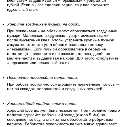
клея затем выдавливается «перышком» и убирается
губкой. Если вы все сделали верно, то у вас получится
идеальный стык.
Уберите воздушные пузыри на обоях.
При поклеивании на обоях могут образоваться воздушные
пузыри. Маленькие воздушные пузыри исчезают сами
после высыхания клея. Чтобы устранить крупные пузыри
аккуратно отогните угол обоев и разгладьте полосу
«перышком». Если пузыри образовались в середине
полотнища – разгоните их в разные стороны, дробя на
мелкие части и выдавливая на край. Для этого используйте
«перышко» или резиновый валик.
Постоянно проверяйте полотнища
.
При работе постоянно осматривайте наклеенные полосы –
нет ли складок, неровностей и воздушных пузырей.
Хорошо обработайте стыки полос.
Хороший шов должен быть незаметен. При поклейке нового
полотна сделайте небольшой заход (около 5 мм) на
соседнюю полосу, а стык затем обработайте ребристым
валиком. Ребристая поверхность валика мягко вдавливает