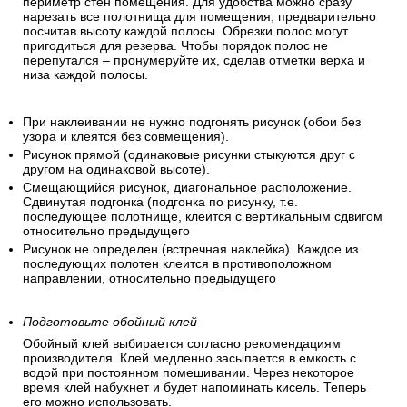
периметр стен помещения. Для удобства можно сразу
нарезать все полотнища для помещения, предварительно
посчитав высоту каждой полосы. Обрезки полос могут
пригодиться для резерва. Чтобы порядок полос не
перепутался – пронумеруйте их, сделав отметки верха и
низа каждой полосы.
При наклеивании не нужно подгонять рисунок (обои без
узора и клеятся без совмещения).
Рисунок прямой (одинаковые рисунки стыкуются друг с
другом на одинаковой высоте).
Смещающийся рисунок, диагональное расположение.
Сдвинутая подгонка (подгонка по рисунку, т.е.
последующее полотнище, клеится с вертикальным сдвигом
относительно предыдущего
Рисунок не определен (встречная наклейка). Каждое из
последующих полотен клеится в противоположном
направлении, относительно предыдущего
Подготовьте обойный клей
Обойный клей выбирается согласно рекомендациям
производителя. Клей медленно засыпается в емкость с
водой при постоянном помешивании. Через некоторое
время клей набухнет и будет напоминать кисель. Теперь
его можно использовать.