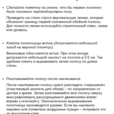
Сделайте пометку на стене, что бы первое полотно
было поклеено перпендикулярно полу.
Проведите на стене строго вертикальную линию, которая
обозначит границу первой поклеенной обойной полосы.
Для точности линии используйте строительный отвес, лазер
или уровень.
Клейте полотнища встык.(допускается небольшой
заход на верхний плинтус).
Виниловые обои клеятся встык. При этом иногда
допускается небольшой нахлест на потолок в 3-5 см. Так
удобнее клеить и выравнивать затем полосу по длине
стены.
Разглаживайте полосу после наклеивания.
После наклеивания полосу нужно разгладить «перышком»
(пластиковый шпатель для обоев) – по направлению от
центра к краям. Затем разглаживайте всю полосу сверху
вниз равномерно расходящимися движениями влево-
вправо («елочкой»). Окончательное выравнивание
полотнища производится руками. Если вы наклеили
неровно или появились воздушные пузыри – исправьте это
до высыхания клея.