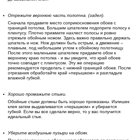
Отрежьте верхнюю часть полотна. (задел).
Сначала продавите место соприкосновения обоев с
границей потолка. Большим шпателем подоприте полосу к
плинтусу. Плотно прижмите нахлест полосы и ровно
отрежьте обойным ножом. Здесь важно правильно держать
шпатель и нож. Нож должен быть острым, а движение –
плавным, под небольшим углом к обойному полотнищу.
После этого маленьким шпателем придавите обои к
верхнему краю потолка - и вы увидите, что край обоев
точно совпадет с плинтусом. Эту же операцию
рекомендуется проделать с нижней границей обоев. После
отрезания обработайте край «перышком» и разгладьте
влажной губкой.
Хорошо промажьте стыки.
Обойные стыки должны быть хорошо промазаны. Излишек
клея затем выдавливается «перышком» и убирается
губкой. Если вы все сделали верно, то у вас получится
идеальный стык.
Уберите воздушные пузыри на обоях.