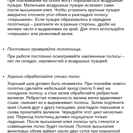
При поклеивании на обоях могут образоваться воздушные
пузыри. Маленькие воздушные пузыри исчезают сами
после высыхания клея. Чтобы устранить крупные пузыри
аккуратно отогните угол обоев и разгладьте полосу
«перышком». Если пузыри образовались в середине
полотнища – разгоните их в разные стороны, дробя на
мелкие части и выдавливая на край. Для этого используйте
«перышко» или резиновый валик.
Постоянно проверяйте полотнища
.
При работе постоянно осматривайте наклеенные полосы –
нет ли складок, неровностей и воздушных пузырей.
Хорошо обработайте стыки полос.
Хороший шов должен быть незаметен. При поклейке нового
полотна сделайте небольшой заход (около 5 мм) на
соседнюю полосу, а стык затем обработайте ребристым
валиком. Ребристая поверхность валика мягко вдавливает
стыки, сминает их и выравнивает полосы. Затем подтяните
края стыков друг к другу пальцами, разгладьте перышком и
снова прокатайте валиком. Чередуйте этот цикл несколько
раз. Переход полотнищ должен ощущаться только
ладонью. После высыхания клея полосы чуть стянутся и
совмещение полос будет полным. Полное высыхание
виниловых обоев займет около двух суток при комнатной