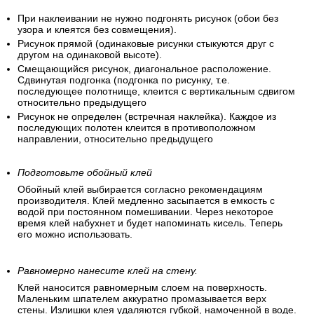
При наклеивании не нужно подгонять рисунок (обои без
узора и клеятся без совмещения).
Рисунок прямой (одинаковые рисунки стыкуются друг с
другом на одинаковой высоте).
Смещающийся рисунок, диагональное расположение.
Сдвинутая подгонка (подгонка по рисунку, т.е.
последующее полотнище, клеится с вертикальным сдвигом
относительно предыдущего
Рисунок не определен (встречная наклейка). Каждое из
последующих полотен клеится в противоположном
направлении, относительно предыдущего
Подготовьте обойный клей
Обойный клей выбирается согласно рекомендациям
производителя. Клей медленно засыпается в емкость с
водой при постоянном помешивании. Через некоторое
время клей набухнет и будет напоминать кисель. Теперь
его можно использовать.
Равномерно нанесите клей на стену.
Клей наносится равномерным слоем на поверхность.
Маленьким шпателем аккуратно промазывается верх
стены. Излишки клея удаляются губкой, намоченной в воде.