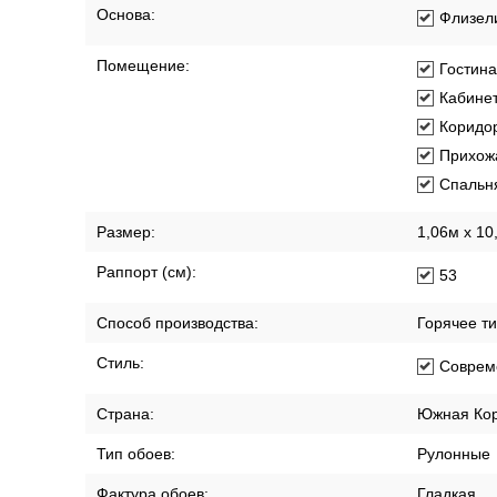
Основа:
Флизел
Помещение:
Гостин
Кабине
Коридо
Прихож
Спальн
Размер:
1,06м х 10
Раппорт (см):
53
Способ производства:
Горячее т
Стиль:
Соврем
Страна:
Южная Ко
Тип обоев:
Рулонные
Фактура обоев:
Гладкая