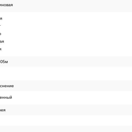
иновая
ая
т
р
ая
я
,05м
иснение
енный
рея