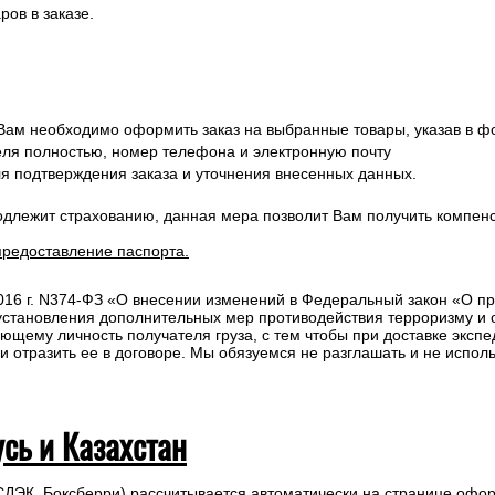
ов в заказе.
 Вам необходимо оформить заказ на выбранные товары, указав в ф
ля полностью, номер телефона и электронную почту
ля подтверждения заказа и уточнения внесенных данных.
одлежит страхованию, данная мера позволит Вам получить компен
предоставление паспорта.
2016 г. N374-ФЗ «О внесении изменений в Федеральный закон «О п
 установления дополнительных мер противодействия терроризму и
ющему личность получателя груза, с тем чтобы при доставке эксп
отразить ее в договоре. Мы обязуемся не разглашать и не исполь
усь и Казахстан
СДЭК, Боксберри) рассчитывается автоматически на странице офор