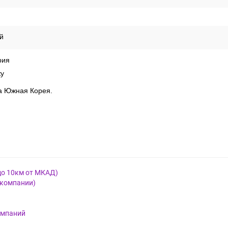
й
рия
жу
на Южная Корея.
до 10км от МКАД)
 компании)
омпаний