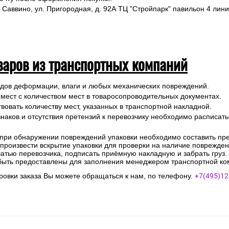
 Саввино, ул. Пригородная, д. 92А ТЦ "Стройпарк" павильон 4 лини
варов из транспортных компаний
ледов деформации, влаги и любых механических повреждений.
 мест с количеством мест в товаросопроводительных документах.
вовать количеству мест, указанных в транспортной накладной.
наков и отсутствия претензий к перевозчику необходимо расписатьс
 при обнаружении повреждений упаковки необходимо составить прет
е произвести вскрытие упаковки для проверки на наличие поврежде
чатью перевозчика, подписать приёмную накладную и забрать груз.
быть предоставлены для заполнения менеджером транспортной ко
овки заказа Вы можете обращаться к нам, по телефону.
+7(495)12