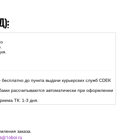
Д):
но
.
ня.
 бесплатно до пункта выдачи курьерских служб CDEK
жбами рассчитываются автоматически при оформлении
риема ТК: 1-3 дня.
мления заказа.
es@1oboi.ru