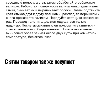
соседнюю полосу, а стык затем обработайте ребристым
валиком. Ребристая поверхность валика мягко вдавливает
стыки, сминает их и выравнивает полосы. Затем подтяните
края стыков друг к другу пальцами, разгладьте перышком и
снова прокатайте валиком. Чередуйте этот цикл несколько
раз. Переход полотнищ должен ощущаться только
ладонью. После высыхания клея полосы чуть стянутся и
совмещение полос будет полным. Полное высыхание
виниловых обоев займет около двух суток при комнатной
температуре, без сквозняков.
С этим товаром так же покупают