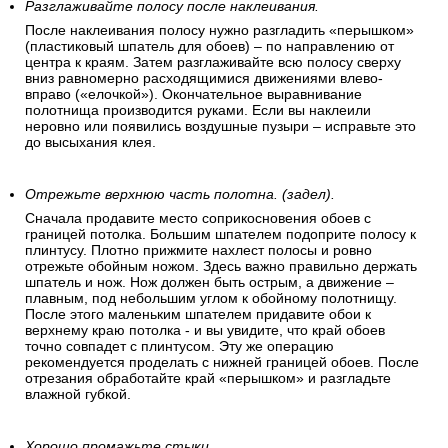
Разглаживайте полосу после наклеивания.
После наклеивания полосу нужно разгладить «перышком»
(пластиковый шпатель для обоев) – по направлению от
центра к краям. Затем разглаживайте всю полосу сверху
вниз равномерно расходящимися движениями влево-
вправо («елочкой»). Окончательное выравнивание
полотнища производится руками. Если вы наклеили
неровно или появились воздушные пузыри – исправьте это
до высыхания клея.
Отрежьте верхнюю часть полотна. (задел).
Сначала продавите место соприкосновения обоев с
границей потолка. Большим шпателем подоприте полосу к
плинтусу. Плотно прижмите нахлест полосы и ровно
отрежьте обойным ножом. Здесь важно правильно держать
шпатель и нож. Нож должен быть острым, а движение –
плавным, под небольшим углом к обойному полотнищу.
После этого маленьким шпателем придавите обои к
верхнему краю потолка - и вы увидите, что край обоев
точно совпадет с плинтусом. Эту же операцию
рекомендуется проделать с нижней границей обоев. После
отрезания обработайте край «перышком» и разгладьте
влажной губкой.
Хорошо промажьте стыки.