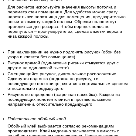
Для расчетов используйте значения высоты потолка и
периметр стен помещения. Для удобства можно сразу
нарезать все полотнища для помещения, предварительно
посчитав высоту каждой полосы. Обрезки полос могут
пригодиться для резерва. Чтобы порядок полос не
перепутался – пронумеруйте их, сделав отметки верха и
низа каждой полосы.
При наклеивании не нужно подгонять рисунок (обои без
узора и клеятся без совмещения).
Рисунок прямой (одинаковые рисунки стыкуются друг с
другом на одинаковой высоте).
Смещающийся рисунок, диагональное расположение.
Сдвинутая подгонка (подгонка по рисунку, т.е.
последующее полотнище, клеится с вертикальным сдвигом
относительно предыдущего
Рисунок не определен (встречная наклейка). Каждое из
последующих полотен клеится в противоположном
направлении, относительно предыдущего
Подготовьте обойный клей
Обойный клей выбирается согласно рекомендациям
производителя. Клей медленно засыпается в емкость с
водой при постоянном помешивании. Через некоторое