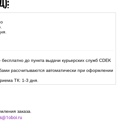
Д):
но
.
ня.
 бесплатно до пункта выдачи курьерских служб CDEK
жбами рассчитываются автоматически при оформлении
риема ТК: 1-3 дня.
мления заказа.
es@1oboi.ru