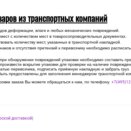
варов из транспортных компаний
ледов деформации, влаги и любых механических повреждений.
 мест с количеством мест в товаросопроводительных документах.
вовать количеству мест, указанных в транспортной накладной.
наков и отсутствия претензий к перевозчику необходимо расписатьс
 при обнаружении повреждений упаковки необходимо составить прет
е произвести вскрытие упаковки для проверки на наличие поврежде
чатью перевозчика, подписать приёмную накладную и забрать груз.
быть предоставлены для заполнения менеджером транспортной ко
овки заказа Вы можете обращаться к нам, по телефону.
+7(495)12
рской доставкой)