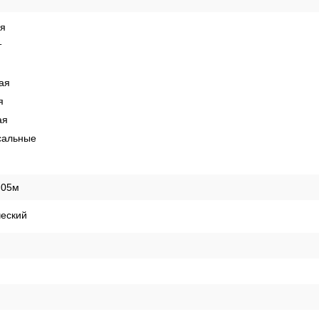
ая
т
ая
я
ая
сальные
,05м
ческий