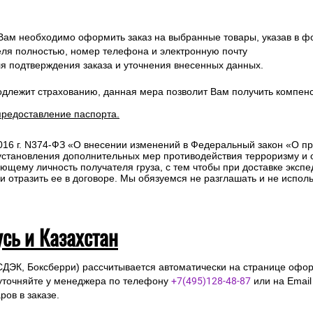
 Вам необходимо оформить заказ на выбранные товары, указав в ф
ля полностью, номер телефона и электронную почту
ля подтверждения заказа и уточнения внесенных данных.
одлежит страхованию, данная мера позволит Вам получить компен
предоставление паспорта.
2016 г. N374-ФЗ «О внесении изменений в Федеральный закон «О п
 установления дополнительных мер противодействия терроризму и
ющему личность получателя груза, с тем чтобы при доставке эксп
отразить ее в договоре. Мы обязуемся не разглашать и не исполь
усь и Казахстан
СДЭК, Боксберри) рассчитывается автоматически на странице офор
уточняйте у менеджера по телефону
+7(495)128-48-87
или на Emai
ов в заказе.