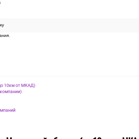
й
ку
ания.
до 10км от МКАД)
 компании)
омпаний