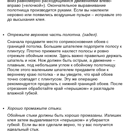
вниз равномерно расходящимися движениями влево-
вправо («елочкой»). Окончательное выравнивание
полотнища производится руками. Если вы наклеили
неровно или появились воздушные пузыри – исправьте это
до высыхания клея.
Отрежьте верхнюю часть полотна. (задел).
Сначала продавите место соприкосновения обоев с
границей потолка. Большим шпателем подоприте полосу к
плинтусу. Плотно прижмите нахлест полосы и ровно
отрежьте обойным ножом. Здесь важно правильно держать
шпатель и нож. Нож должен быть острым, а движение –
плавным, под небольшим углом к обойному полотнищу.
После этого маленьким шпателем придавите обои к
верхнему краю потолка - и вы увидите, что край обоев
точно совпадет с плинтусом. Эту же операцию
рекомендуется проделать с нижней границей обоев. После
отрезания обработайте край «перышком» и разгладьте
влажной губкой.
Хорошо промажьте стыки.
Обойные стыки должны быть хорошо промазаны. Излишек
клея затем выдавливается «перышком» и убирается
губкой. Если вы все сделали верно, то у вас получится
идеальный стык.