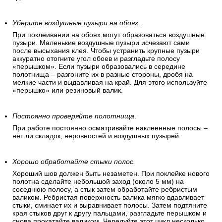
Уберите воздушные пузыри на обоях.
При поклеивании на обоях могут образоваться воздушные
пузыри. Маленькие воздушные пузыри исчезают сами
после высыхания клея. Чтобы устранить крупные пузыри
аккуратно отогните угол обоев и разгладьте полосу
«перышком». Если пузыри образовались в середине
полотнища – разгоните их в разные стороны, дробя на
мелкие части и выдавливая на край. Для этого используйте
«перышко» или резиновый валик.
Постоянно проверяйте полотнища
.
При работе постоянно осматривайте наклеенные полосы –
нет ли складок, неровностей и воздушных пузырей.
Хорошо обработайте стыки полос.
Хороший шов должен быть незаметен. При поклейке нового
полотна сделайте небольшой заход (около 5 мм) на
соседнюю полосу, а стык затем обработайте ребристым
валиком. Ребристая поверхность валика мягко вдавливает
стыки, сминает их и выравнивает полосы. Затем подтяните
края стыков друг к другу пальцами, разгладьте перышком и
снова прокатайте валиком. Чередуйте этот цикл несколько