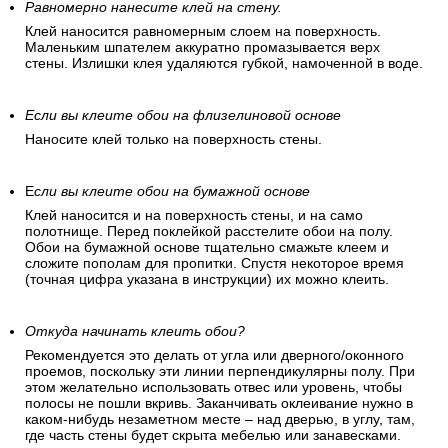
Равномерно нанесите клей на стену.
Клей наносится равномерным слоем на поверхность.
Маленьким шпателем аккуратно промазывается верх
стены. Излишки клея удаляются губкой, намоченной в воде.
Если вы клеите обои на флизелиновой основе
Наносите клей только на поверхность стены.
Е
сли вы клеите обои на бумажной основе
Клей наносится и на поверхность стены, и на само
полотнище. Перед поклейкой расстелите обои на полу.
Обои на бумажной основе тщательно смажьте клеем и
сложите пополам для пропитки. Спустя некоторое время
(точная цифра указана в инструкции) их можно клеить.
Откуда начинать клеить обои?
Рекомендуется это делать от угла или дверного/оконного
проемов, поскольку эти линии перпендикулярны полу. При
этом желательно использовать отвес или уровень, чтобы
полосы не пошли вкривь. Заканчивать оклеивание нужно в
каком-нибудь незаметном месте – над дверью, в углу, там,
где часть стены будет скрыта мебелью или занавесками.