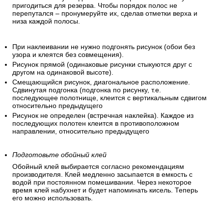
пригодиться для резерва. Чтобы порядок полос не
перепутался – пронумеруйте их, сделав отметки верха и
низа каждой полосы.
При наклеивании не нужно подгонять рисунок (обои без
узора и клеятся без совмещения).
Рисунок прямой (одинаковые рисунки стыкуются друг с
другом на одинаковой высоте).
Смещающийся рисунок, диагональное расположение.
Сдвинутая подгонка (подгонка по рисунку, т.е.
последующее полотнище, клеится с вертикальным сдвигом
относительно предыдущего
Рисунок не определен (встречная наклейка). Каждое из
последующих полотен клеится в противоположном
направлении, относительно предыдущего
Подготовьте обойный клей
Обойный клей выбирается согласно рекомендациям
производителя. Клей медленно засыпается в емкость с
водой при постоянном помешивании. Через некоторое
время клей набухнет и будет напоминать кисель. Теперь
его можно использовать.