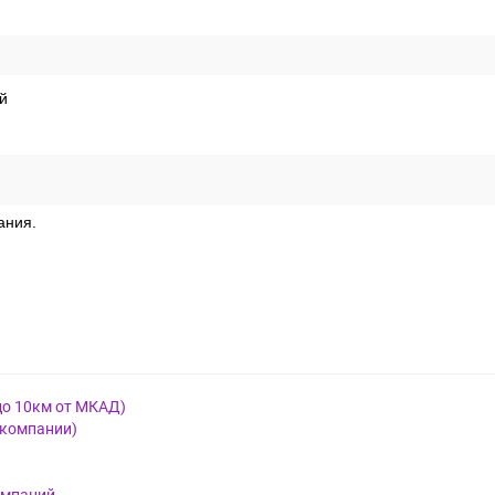
й
ания.
до 10км от МКАД)
 компании)