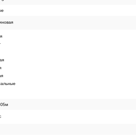
ые
иновая
ая
т
ая
я
ая
сальные
,05м
с