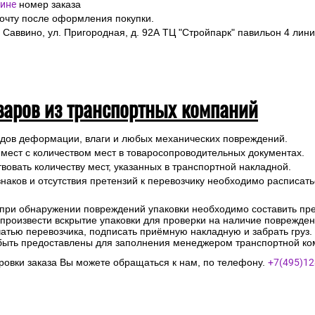
ине
номер заказа
почту после оформления покупки.
 Саввино, ул. Пригородная, д. 92А ТЦ "Стройпарк" павильон 4 лини
варов из транспортных компаний
ледов деформации, влаги и любых механических повреждений.
 мест с количеством мест в товаросопроводительных документах.
вовать количеству мест, указанных в транспортной накладной.
наков и отсутствия претензий к перевозчику необходимо расписатьс
 при обнаружении повреждений упаковки необходимо составить прет
е произвести вскрытие упаковки для проверки на наличие поврежде
чатью перевозчика, подписать приёмную накладную и забрать груз.
быть предоставлены для заполнения менеджером транспортной ко
овки заказа Вы можете обращаться к нам, по телефону.
+7(495)12