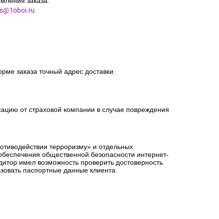
мления заказа.
es@1oboi.ru
орме заказа точный адрес доставки.
сацию от страховой компании в случае повреждения
ротиводействии терроризму» и отдельных
 обеспечения общественной безопасности интернет-
едитор имел возможность проверить достоверность
зовать паспортные данные клиента.