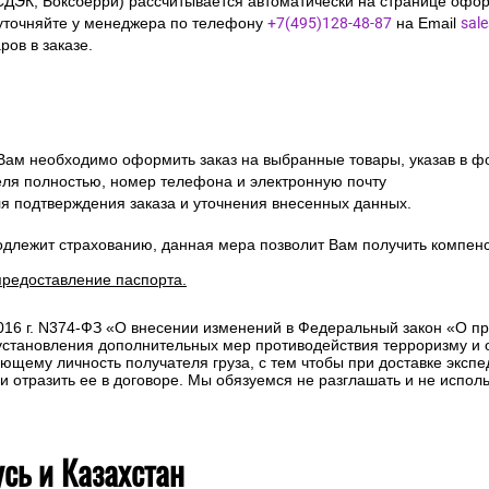
СДЭК, Боксберри) рассчитывается автоматически на странице офор
уточняйте у менеджера по телефону
+7(495)128-48-87
на Email
sal
ов в заказе.
 Вам необходимо оформить заказ на выбранные товары, указав в ф
ля полностью, номер телефона и электронную почту
ля подтверждения заказа и уточнения внесенных данных.
одлежит страхованию, данная мера позволит Вам получить компен
предоставление паспорта.
2016 г. N374-ФЗ «О внесении изменений в Федеральный закон «О п
 установления дополнительных мер противодействия терроризму и
ющему личность получателя груза, с тем чтобы при доставке эксп
отразить ее в договоре. Мы обязуемся не разглашать и не исполь
усь и Казахстан