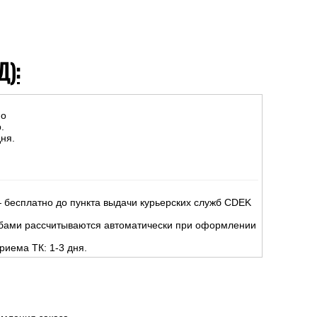
Д):
но
.
ня.
 бесплатно до пункта выдачи курьерских служб CDEK
жбами рассчитываются автоматически при оформлении
риема ТК: 1-3 дня.