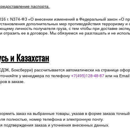
предоставление паспорта.
2016 г. N374-ФЗ «О внесении изменений в Федеральный закон «О п
 установления дополнительных мер противодействия терроризму и
ющему личность получателя груза, с тем чтобы при доставке эксп
отразить ее в договоре. Мы обязуемся не разглашать и не исполь
усь и Казахстан
СДЭК, Боксберри) рассчитывается автоматически на странице офор
уточняйте у менеджера по телефону
+7(495)128-48-87
или на Emai
ов в заказе.
ормить заказ на выбранные товары, указав в форме заказа точный
я полностью, номер телефона и электронную почту.
я подтверждения заказа и уточнения внесенных данных.