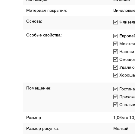
Материал покрытия:
Виниловы
Основа:
Флизел
Особые свойства:
Европей
Моются
Наносит
Смещен
Удаляют
Хорошая
Помещение:
Гостин
Прихож
Спальн
Размер:
1,06м х 10
Размер рисунка:
Мелкий