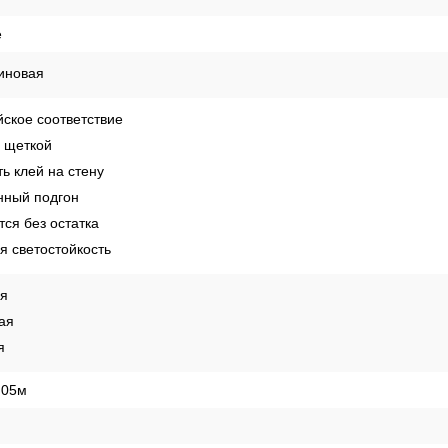
е
иновая
ское соответствие
 щеткой
ь клей на стену
ный подгон
ся без остатка
 светостойкость
ая
ая
я
,05м