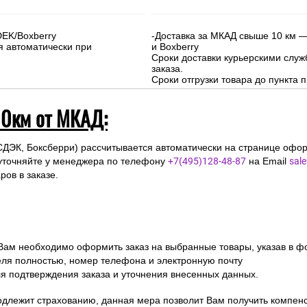
DEK/Boxberry
-Доставка за МКАД свыше 10 км —
я автоматически при
и Boxberry
Сроки доставки курьерскими слу
заказа.
Сроки отгрузки товара до пункта п
10км от МКАД:
СДЭК, Боксберри) рассчитывается автоматически на странице офор
уточняйте у менеджера по телефону
+7(495)128-48-87
на Email
sal
ов в заказе.
 Вам необходимо оформить заказ на выбранные товары, указав в ф
ля полностью, номер телефона и электронную почту
ля подтверждения заказа и уточнения внесенных данных.
одлежит страхованию, данная мера позволит Вам получить компен