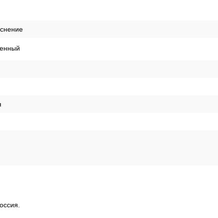
иснение
енный
я
оссия.