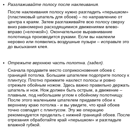
Разглаживайте полосу после наклеивания.
После наклеивания полосу нужно разгладить «перышком»
(пластиковый шпатель для обоев) – по направлению от
центра к краям. Затем разглаживайте всю полосу сверху
вниз равномерно расходящимися движениями влево-
вправо («елочкой»). Окончательное выравнивание
полотнища производится руками. Если вы наклеили
неровно или появились воздушные пузыри – исправьте это
до высыхания клея.
Отрежьте верхнюю часть полотна. (задел).
Сначала продавите место соприкосновения обоев с
границей потолка. Большим шпателем подоприте полосу к
плинтусу. Плотно прижмите нахлест полосы и ровно
отрежьте обойным ножом. Здесь важно правильно держать
шпатель и нож. Нож должен быть острым, а движение –
плавным, под небольшим углом к обойному полотнищу.
После этого маленьким шпателем придавите обои к
верхнему краю потолка - и вы увидите, что край обоев
точно совпадет с плинтусом. Эту же операцию
рекомендуется проделать с нижней границей обоев. После
отрезания обработайте край «перышком» и разгладьте
влажной губкой.