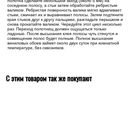
полотна сделайте небольшой заход (около 5 мм) на
соседнюю полосу, а стык затем обработайте ребристым
валиком. Ребристая поверхность валика мягко вдавливает
стыки, сминает их и выравнивает полосы. Затем подтяните
края стыков друг к другу пальцами, разгладьте перышком и
снова прокатайте валиком. Чередуйте этот цикл несколько
раз. Переход полотнищ должен ощущаться только
ладонью. После высыхания клея полосы чуть стянутся и
совмещение полос будет полным. Полное высыхание
виниловых обоев займет около двух суток при комнатной
температуре, без сквозняков.
С этим товаром так же покупают