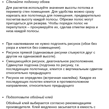
Сделайте подгонку обоев.
Для расчетов используйте значения высоты потолка и
периметр стен помещения. Для удобства можно сразу
нарезать все полотнища для помещения, предварительно
посчитав высоту каждой полосы. Обрезки полос могут
пригодиться для резерва. Чтобы порядок полос не
перепутался – пронумеруйте их, сделав отметки верха и
низа каждой полосы.
При наклеивании не нужно подгонять рисунок (обои без
узора и клеятся без совмещения).
Рисунок прямой (одинаковые рисунки стыкуются друг с
другом на одинаковой высоте).
Смещающийся рисунок, диагональное расположение.
Сдвинутая подгонка (подгонка по рисунку, т.е.
последующее полотнище, клеится с вертикальным сдвигом
относительно предыдущего
Рисунок не определен (встречная наклейка). Каждое из
последующих полотен клеится в противоположном
направлении, относительно предыдущего
Подготовьте обойный клей
Обойный клей выбирается согласно рекомендациям
производителя. Клей медленно засыпается в емкость с