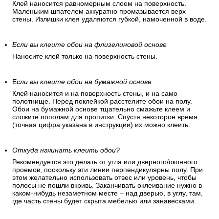
Клей наносится равномерным слоем на поверхность.
Маленьким шпателем аккуратно промазывается верх
стены. Излишки клея удаляются губкой, намоченной в воде.
Если вы клеите обои на флизелиновой основе
Наносите клей только на поверхность стены.
Е
сли вы клеите обои на бумажной основе
Клей наносится и на поверхность стены, и на само
полотнище. Перед поклейкой расстелите обои на полу.
Обои на бумажной основе тщательно смажьте клеем и
сложите пополам для пропитки. Спустя некоторое время
(точная цифра указана в инструкции) их можно клеить.
Откуда начинать клеить обои?
Рекомендуется это делать от угла или дверного/оконного
проемов, поскольку эти линии перпендикулярны полу. При
этом желательно использовать отвес или уровень, чтобы
полосы не пошли вкривь. Заканчивать оклеивание нужно в
каком-нибудь незаметном месте – над дверью, в углу, там,
где часть стены будет скрыта мебелью или занавесками.