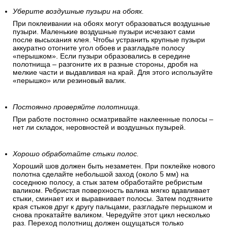
Уберите воздушные пузыри на обоях.
При поклеивании на обоях могут образоваться воздушные
пузыри. Маленькие воздушные пузыри исчезают сами
после высыхания клея. Чтобы устранить крупные пузыри
аккуратно отогните угол обоев и разгладьте полосу
«перышком». Если пузыри образовались в середине
полотнища – разгоните их в разные стороны, дробя на
мелкие части и выдавливая на край. Для этого используйте
«перышко» или резиновый валик.
Постоянно проверяйте полотнища
.
При работе постоянно осматривайте наклеенные полосы –
нет ли складок, неровностей и воздушных пузырей.
Хорошо обработайте стыки полос.
Хороший шов должен быть незаметен. При поклейке нового
полотна сделайте небольшой заход (около 5 мм) на
соседнюю полосу, а стык затем обработайте ребристым
валиком. Ребристая поверхность валика мягко вдавливает
стыки, сминает их и выравнивает полосы. Затем подтяните
края стыков друг к другу пальцами, разгладьте перышком и
снова прокатайте валиком. Чередуйте этот цикл несколько
раз. Переход полотнищ должен ощущаться только