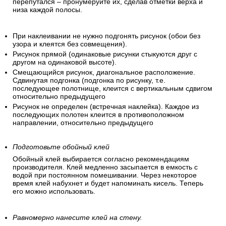
перепутался – пронумеруйте их, сделав отметки верха и
низа каждой полосы.
При наклеивании не нужно подгонять рисунок (обои без
узора и клеятся без совмещения).
Рисунок прямой (одинаковые рисунки стыкуются друг с
другом на одинаковой высоте).
Смещающийся рисунок, диагональное расположение.
Сдвинутая подгонка (подгонка по рисунку, т.е.
последующее полотнище, клеится с вертикальным сдвигом
относительно предыдущего
Рисунок не определен (встречная наклейка). Каждое из
последующих полотен клеится в противоположном
направлении, относительно предыдущего
Подготовьте обойный клей
Обойный клей выбирается согласно рекомендациям
производителя. Клей медленно засыпается в емкость с
водой при постоянном помешивании. Через некоторое
время клей набухнет и будет напоминать кисель. Теперь
его можно использовать.
Равномерно нанесите клей на стену.