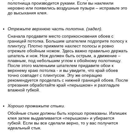
полотнища производится руками. Если вы наклеили
неровно или появились воздушные пузыри – исправьте это
до высыхания клея.
Отрежьте верхнюю часть полотна. (задел).
Сначала продавите место соприкосновения обоев с
границей потолка. Большим шпателем подоприте полосу к
плинтусу. Плотно прижмите нахлест полосы и ровно
отрежьте обойным ножом. Здесь важно правильно держать
шпатель и нож. Нож должен быть острым, а движение –
плавным, под небольшим углом к обойному полотнищу.
После этого маленьким шпателем придавите обои к
верхнему краю потолка - и вы увидите, что край обоев
точно совпадет с плинтусом. Эту же операцию
рекомендуется проделать с нижней границей обоев. После
отрезания обработайте край «перышком» и разгладьте
влажной губкой.
Хорошо промажьте стыки.
Обойные стыки должны быть хорошо промазаны. Излишек
клея затем выдавливается «перышком» и убирается
губкой. Если вы все сделали верно, то у вас получится
идеальный стык.