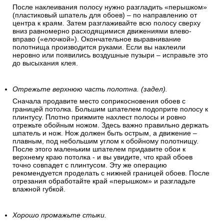
После наклеивания полосу нужно разгладить «перышком»
(пластиковый шпатель для обоев) – по направлению от
центра к краям. Затем разглаживайте всю полосу сверху
вниз равномерно расходящимися движениями влево-
вправо («елочкой»). Окончательное выравнивание
полотнища производится руками. Если вы наклеили
неровно или появились воздушные пузыри – исправьте это
до высыхания клея.
Отрежьте верхнюю часть полотна. (задел).
Сначала продавите место соприкосновения обоев с
границей потолка. Большим шпателем подоприте полосу к
плинтусу. Плотно прижмите нахлест полосы и ровно
отрежьте обойным ножом. Здесь важно правильно держать
шпатель и нож. Нож должен быть острым, а движение –
плавным, под небольшим углом к обойному полотнищу.
После этого маленьким шпателем придавите обои к
верхнему краю потолка - и вы увидите, что край обоев
точно совпадет с плинтусом. Эту же операцию
рекомендуется проделать с нижней границей обоев. После
отрезания обработайте край «перышком» и разгладьте
влажной губкой.
Хорошо промажьте стыки.