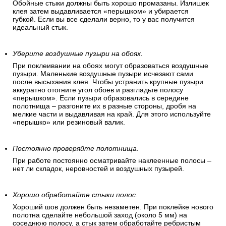
Обойные стыки должны быть хорошо промазаны. Излишек
клея затем выдавливается «перышком» и убирается
губкой. Если вы все сделали верно, то у вас получится
идеальный стык.
Уберите воздушные пузыри на обоях.
При поклеивании на обоях могут образоваться воздушные
пузыри. Маленькие воздушные пузыри исчезают сами
после высыхания клея. Чтобы устранить крупные пузыри
аккуратно отогните угол обоев и разгладьте полосу
«перышком». Если пузыри образовались в середине
полотнища – разгоните их в разные стороны, дробя на
мелкие части и выдавливая на край. Для этого используйте
«перышко» или резиновый валик.
Постоянно проверяйте полотнища
.
При работе постоянно осматривайте наклеенные полосы –
нет ли складок, неровностей и воздушных пузырей.
Хорошо обработайте стыки полос.
Хороший шов должен быть незаметен. При поклейке нового
полотна сделайте небольшой заход (около 5 мм) на
соседнюю полосу, а стык затем обработайте ребристым