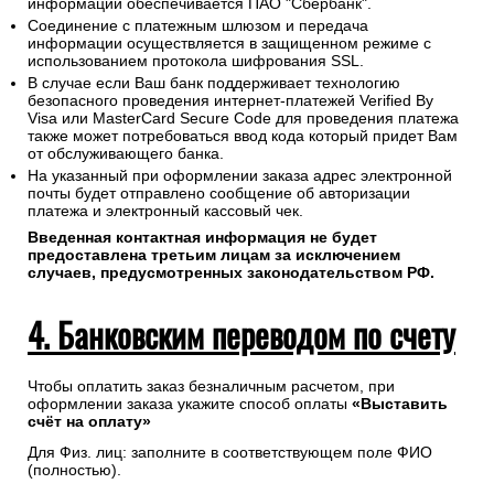
"Сбербанк" и направит удобным Вам способом.
Проведение платежей по банковским картам любого банка
осуществляется без дополнительных комиссий и в строгом
соответствии с требованиями платежных систем Visa,
MasterCard, МИР.
Конфиденциальность сообщаемой персональной
информации обеспечивается ПАО "Сбербанк".
Соединение с платежным шлюзом и передача
информации осуществляется в защищенном режиме с
использованием протокола шифрования SSL.
В случае если Ваш банк поддерживает технологию
безопасного проведения интернет-платежей Verified By
Visa или MasterCard Secure Code для проведения платежа
также может потребоваться ввод кода который придет Вам
от обслуживающего банка.
На указанный при оформлении заказа адрес электронной
почты будет отправлено сообщение об авторизации
платежа и электронный кассовый чек.
Введенная контактная информация не будет
предоставлена третьим лицам за исключением
случаев, предусмотренных законодательством РФ.
4. Банковским переводом по счету