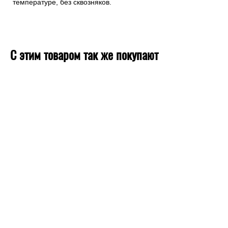
стыки, сминает их и выравнивает полосы. Затем подтяните
края стыков друг к другу пальцами, разгладьте перышком и
снова прокатайте валиком. Чередуйте этот цикл несколько
раз. Переход полотнищ должен ощущаться только
ладонью. После высыхания клея полосы чуть стянутся и
совмещение полос будет полным. Полное высыхание
виниловых обоев займет около двух суток при комнатной
температуре, без сквозняков.
С этим товаром так же покупают