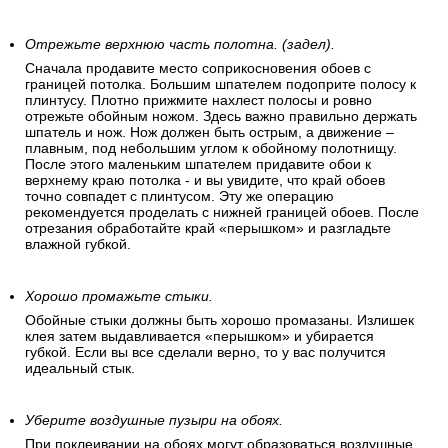
(пластиковый шпатель для обоев) – по направлению от
центра к краям. Затем разглаживайте всю полосу сверху
вниз равномерно расходящимися движениями влево-
вправо («елочкой»). Окончательное выравнивание
полотнища производится руками. Если вы наклеили
неровно или появились воздушные пузыри – исправьте это
до высыхания клея.
Отрежьте верхнюю часть полотна. (задел).
Сначала продавите место соприкосновения обоев с
границей потолка. Большим шпателем подоприте полосу к
плинтусу. Плотно прижмите нахлест полосы и ровно
отрежьте обойным ножом. Здесь важно правильно держать
шпатель и нож. Нож должен быть острым, а движение –
плавным, под небольшим углом к обойному полотнищу.
После этого маленьким шпателем придавите обои к
верхнему краю потолка - и вы увидите, что край обоев
точно совпадет с плинтусом. Эту же операцию
рекомендуется проделать с нижней границей обоев. После
отрезания обработайте край «перышком» и разгладьте
влажной губкой.
Хорошо промажьте стыки.
Обойные стыки должны быть хорошо промазаны. Излишек
клея затем выдавливается «перышком» и убирается