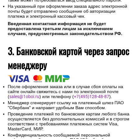
Соединение с платежным шлюзом и передача
информации осуществляется в защищенном режиме с
использованием протокола шифрования SSL.
В случае если Ваш банк поддерживает технологию
безопасного проведения интернет-платежей Verified By
Visa или MasterCard Secure Code для проведения платежа
также может потребоваться ввод специального пароля.
На указанный при оформлении заказа адрес электронной
почты будет отправлено сообщение об авторизации
платежа и электронный кассовый чек.
Введенная контактная информация не будет
предоставлена третьим лицам за исключением
случаев, предусмотренных законодательством РФ.
3. Банковской картой через запрос
менеджеру
После оформления заказа или в случае сбоя оплаты на
сайте онлайн свяжитесь с нами по электронной почте
(
sales@1oboi.ru
) или телефону (
+7(495)128-48-87
).
Менеджер сгенерирует ссылку на платежный шлюз ПАО