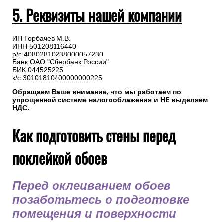
В назначении платежа укажите номер заказа.
Оплата на расчетный счет осуществляется в любом
отделении банка или через сервис онлайн-банкинга,
переводом на реквизиты компании, указанные в счете.
5. Реквизиты нашей компании
ИП Горбачев М.В.
ИНН 501208116440
р/с 40802810238000057230
Банк ОАО "Сбербанк России"
БИК 044525225
к/с 30101810400000000225
Обращаем Ваше внимание, что мы работаем по
упрощенной системе налогооблажения и НЕ выделяем
НДС.
Как подготовить стены перед
поклейкой обоев