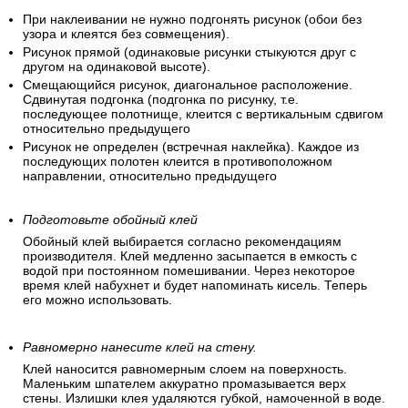
нарезать все полотнища для помещения, предварительно
посчитав высоту каждой полосы. Обрезки полос могут
пригодиться для резерва. Чтобы порядок полос не
перепутался – пронумеруйте их, сделав отметки верха и
низа каждой полосы.
При наклеивании не нужно подгонять рисунок (обои без
узора и клеятся без совмещения).
Рисунок прямой (одинаковые рисунки стыкуются друг с
другом на одинаковой высоте).
Смещающийся рисунок, диагональное расположение.
Сдвинутая подгонка (подгонка по рисунку, т.е.
последующее полотнище, клеится с вертикальным сдвигом
относительно предыдущего
Рисунок не определен (встречная наклейка). Каждое из
последующих полотен клеится в противоположном
направлении, относительно предыдущего
Подготовьте обойный клей
Обойный клей выбирается согласно рекомендациям
производителя. Клей медленно засыпается в емкость с
водой при постоянном помешивании. Через некоторое
время клей набухнет и будет напоминать кисель. Теперь
его можно использовать.