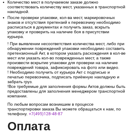
Обязательно проверить упаковку заказа на наличие следов
деформации, влаги и любых механических повреждений.
Обязательно сверить фактическое количество грузовых
мест с количеством мест в товаросопроводительных
документах.
Количество мест в получаемом заказе должно
соответствовать количеству мест, указанных в транспортной
накладной.
После проверки упаковки, кол-ва мест, маркировочных
знаков и отсутствия претензий к перевозчику необходимо
расписаться в документах и получить заказ, вскрыть
упаковку и проверить на наличие боя в присутствии
курьера.
! При выявлении несоответствия количества мест, либо при
обнаружении повреждений упаковки необходимо составить
претензионный Акт, в котором указать расхождения в кол-ве
мест или указать кол-во поврежденных мест, а также
произвести вскрытие упаковки для проверки на наличие
повреждений товара, зафиксировать на фото или видео.
! Необходимо получить от курьера Акт с подписью и
печатью перевозчика, подписать приёмную накладную и
забрать груз.
!Все требуемые для заполнения формы Актов должны быть
предоставлены для заполнения менеджером транспортной
компании.