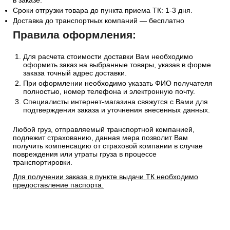
(СДЭК, Боксберри) рассчитывается автоматически на
странице оформления заказа.
Информацию по отправке другими службами доставки
уточняйте у менеджера по телефону
+7(495)128-48-87
или
на Email
sales@1oboi.ru
Стоимость рассчитывается от общего веса/объема товаров
в заказе.
Сроки отгрузки товара до пункта приема ТК: 1-3 дня.
Доставка до транспортных компаний — бесплатно
Правила оформления:
Для расчета стоимости доставки Вам необходимо
оформить заказ на выбранные товары, указав в форме
заказа точный адрес доставки.
При оформлении необходимо указать ФИО получателя
полностью, номер телефона и электронную почту.
Специалисты интернет-магазина свяжутся с Вами для
подтверждения заказа и уточнения внесенных данных.
Любой груз, отправляемый транспортной компанией,
подлежит страхованию, данная мера позволит Вам
получить компенсацию от страховой компании в случае
повреждения или утраты груза в процессе
транспортировки.