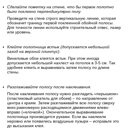
каком-нибудь незаметном месте – над дверью, в углу, там,
где часть стены будет скрыта мебелью или занавесками.
Как клеить обои на стену
Сделайте пометку на стене, что бы первое полотно
было поклеено перпендикулярно полу.
Проведите на стене строго вертикальную линию, которая
обозначит границу первой поклеенной обойной полосы.
Для точности линии используйте строительный отвес, лазер
или уровень.
Клейте полотнища встык.(допускается небольшой
заход на верхний плинтус).
Виниловые обои клеятся встык. При этом иногда
допускается небольшой нахлест на потолок в 3-5 см. Так
удобнее клеить и выравнивать затем полосу по длине
стены.
Разглаживайте полосу после наклеивания.
После наклеивания полосу нужно разгладить «перышком»