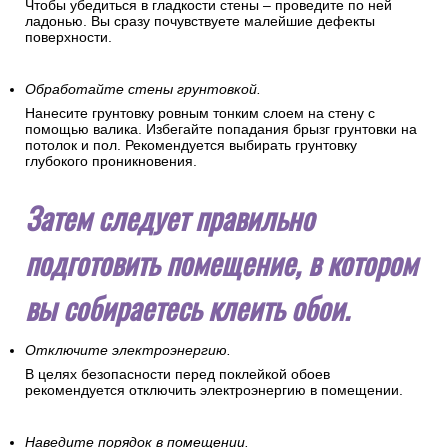
Сделайте стены гладкими.
Все мелкие изъяны стен устраняются шпаклеванием.
Шпаклевка сглаживает и выравнивает рабочую
поверхность. После шпатлевания произведите зачистку
поверхности наждачной бумагой или абразивной сеткой.
Чтобы убедиться в гладкости стены – проведите по ней
ладонью. Вы сразу почувствуете малейшие дефекты
поверхности.
Обработайте стены грунтовкой.
Нанесите грунтовку ровным тонким слоем на стену с
помощью валика. Избегайте попадания брызг грунтовки на
потолок и пол. Рекомендуется выбирать грунтовку
глубокого проникновения.
Затем следует правильно
подготовить помещение, в котором
вы собираетесь клеить обои.