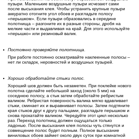
губкой. Если вы все сделали верно, то у вас получится
идеальный стык.
Уберите воздушные пузыри на обоях.
При поклеивании на обоях могут образоваться воздушные
пузыри. Маленькие воздушные пузыри исчезают сами
после высыхания клея. Чтобы устранить крупные пузыри
аккуратно отогните угол обоев и разгладьте полосу
«перышком». Если пузыри образовались в середине
полотнища – разгоните их в разные стороны, дробя на
мелкие части и выдавливая на край. Для этого используйте
«перышко» или резиновый валик.
Постоянно проверяйте полотнища
.
При работе постоянно осматривайте наклеенные полосы –
нет ли складок, неровностей и воздушных пузырей.
Хорошо обработайте стыки полос.
Хороший шов должен быть незаметен. При поклейке нового
полотна сделайте небольшой заход (около 5 мм) на
соседнюю полосу, а стык затем обработайте ребристым
валиком. Ребристая поверхность валика мягко вдавливает