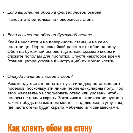
Равномерно нанесите клей на стену.
Клей наносится равномерным слоем на поверхность.
Маленьким шпателем аккуратно промазывается верх
стены. Излишки клея удаляются губкой, намоченной в воде.
Если вы клеите обои на флизелиновой основе
Наносите клей только на поверхность стены.
Е
сли вы клеите обои на бумажной основе
Клей наносится и на поверхность стены, и на само
полотнище. Перед поклейкой расстелите обои на полу.
Обои на бумажной основе тщательно смажьте клеем и
сложите пополам для пропитки. Спустя некоторое время
(точная цифра указана в инструкции) их можно клеить.
Откуда начинать клеить обои?
Рекомендуется это делать от угла или дверного/оконного
проемов, поскольку эти линии перпендикулярны полу. При
этом желательно использовать отвес или уровень, чтобы
полосы не пошли вкривь. Заканчивать оклеивание нужно в