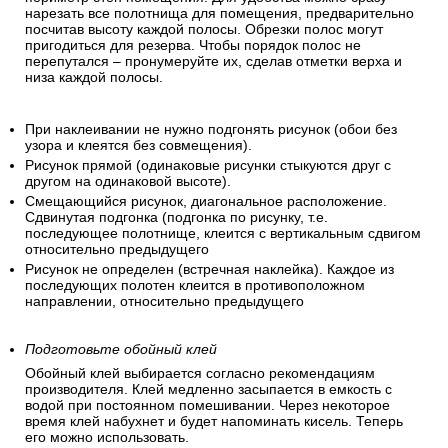
нарезать все полотнища для помещения, предварительно
посчитав высоту каждой полосы. Обрезки полос могут
пригодиться для резерва. Чтобы порядок полос не
перепутался – пронумеруйте их, сделав отметки верха и
низа каждой полосы.
При наклеивании не нужно подгонять рисунок (обои без
узора и клеятся без совмещения).
Рисунок прямой (одинаковые рисунки стыкуются друг с
другом на одинаковой высоте).
Смещающийся рисунок, диагональное расположение.
Сдвинутая подгонка (подгонка по рисунку, т.е.
последующее полотнище, клеится с вертикальным сдвигом
относительно предыдущего
Рисунок не определен (встречная наклейка). Каждое из
последующих полотен клеится в противоположном
направлении, относительно предыдущего
Подготовьте обойный клей
Обойный клей выбирается согласно рекомендациям
производителя. Клей медленно засыпается в емкость с
водой при постоянном помешивании. Через некоторое
время клей набухнет и будет напоминать кисель. Теперь
его можно использовать.