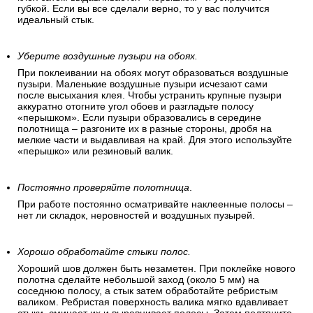
губкой. Если вы все сделали верно, то у вас получится
идеальный стык.
Уберите воздушные пузыри на обоях.
При поклеивании на обоях могут образоваться воздушные
пузыри. Маленькие воздушные пузыри исчезают сами
после высыхания клея. Чтобы устранить крупные пузыри
аккуратно отогните угол обоев и разгладьте полосу
«перышком». Если пузыри образовались в середине
полотнища – разгоните их в разные стороны, дробя на
мелкие части и выдавливая на край. Для этого используйте
«перышко» или резиновый валик.
Постоянно проверяйте полотнища
.
При работе постоянно осматривайте наклеенные полосы –
нет ли складок, неровностей и воздушных пузырей.
Хорошо обработайте стыки полос.
Хороший шов должен быть незаметен. При поклейке нового
полотна сделайте небольшой заход (около 5 мм) на
соседнюю полосу, а стык затем обработайте ребристым
валиком. Ребристая поверхность валика мягко вдавливает