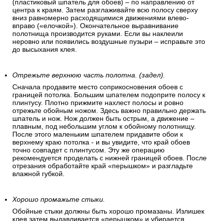
(пластиковый шпатель для обоев) – по направлению от
центра к краям. Затем разглаживайте всю полосу сверху
вниз равномерно расходящимися движениями влево-
вправо («елочкой»). Окончательное выравнивание
полотнища производится руками. Если вы наклеили
неровно или появились воздушные пузыри – исправьте это
до высыхания клея.
Отрежьте верхнюю часть полотна. (задел).
Сначала продавите место соприкосновения обоев с
границей потолка. Большим шпателем подоприте полосу к
плинтусу. Плотно прижмите нахлест полосы и ровно
отрежьте обойным ножом. Здесь важно правильно держать
шпатель и нож. Нож должен быть острым, а движение –
плавным, под небольшим углом к обойному полотнищу.
После этого маленьким шпателем придавите обои к
верхнему краю потолка - и вы увидите, что край обоев
точно совпадет с плинтусом. Эту же операцию
рекомендуется проделать с нижней границей обоев. После
отрезания обработайте край «перышком» и разгладьте
влажной губкой.
Хорошо промажьте стыки.
Обойные стыки должны быть хорошо промазаны. Излишек
клея затем выдавливается «перышком» и убирается