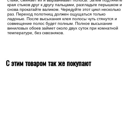
стыки, сминает их и выравнивает полосы. Затем подтяните
края стыков друг к другу пальцами, разгладьте перышком и
снова прокатайте валиком. Чередуйте этот цикл несколько
раз. Переход полотнищ должен ощущаться только
ладонью. После высыхания клея полосы чуть стянутся и
совмещение полос будет полным. Полное высыхание
виниловых обоев займет около двух суток при комнатной
температуре, без сквозняков.
С этим товаром так же покупают