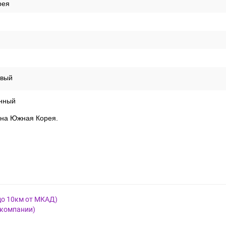
рея
вый
нный
рана Южная Корея.
до 10км от МКАД)
 компании)