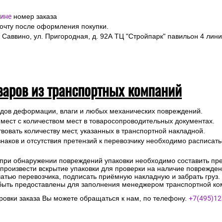
ине
номер заказа
почту после оформления покупки.
 Саввино, ул. Пригородная, д. 92А ТЦ "Стройпарк" павильон 4 лини
варов из транспортных компаний
ледов деформации, влаги и любых механических повреждений.
 мест с количеством мест в товаросопроводительных документах.
вовать количеству мест, указанных в транспортной накладной.
наков и отсутствия претензий к перевозчику необходимо расписатьс
 при обнаружении повреждений упаковки необходимо составить прет
е произвести вскрытие упаковки для проверки на наличие поврежде
чатью перевозчика, подписать приёмную накладную и забрать груз.
быть предоставлены для заполнения менеджером транспортной ко
овки заказа Вы можете обращаться к нам, по телефону.
+7(495)12