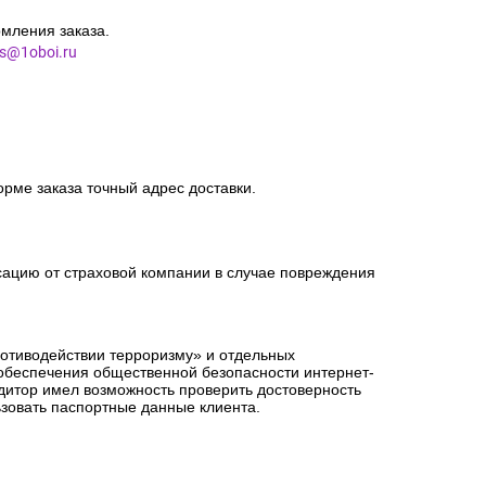
мления заказа.
es@1oboi.ru
орме заказа точный адрес доставки.
сацию от страховой компании в случае повреждения
ротиводействии терроризму» и отдельных
 обеспечения общественной безопасности интернет-
едитор имел возможность проверить достоверность
зовать паспортные данные клиента.