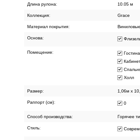
Длина рулона:
10.05 м
Коллекция:
Grace
Материал покрытия:
Виниловы
Основа:
Флизел
Помещение:
Гостин
Кабине
Спальн
Холл
Размер:
1,06м х 10
Раппорт (см):
0
Способ производства:
Горячее т
Стиль:
Соврем