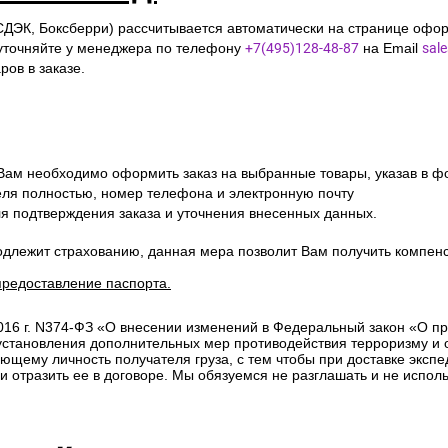
СДЭК, Боксберри) рассчитывается автоматически на странице офор
уточняйте у менеджера по телефону
+7(495)128-48-87
на Email
sal
ов в заказе.
 Вам необходимо оформить заказ на выбранные товары, указав в ф
ля полностью, номер телефона и электронную почту
ля подтверждения заказа и уточнения внесенных данных.
одлежит страхованию, данная мера позволит Вам получить компен
предоставление паспорта.
2016 г. N374-ФЗ «О внесении изменений в Федеральный закон «О п
 установления дополнительных мер противодействия терроризму и
ющему личность получателя груза, с тем чтобы при доставке эксп
отразить ее в договоре. Мы обязуемся не разглашать и не исполь