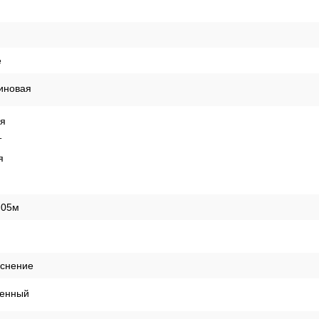
е
иновая
ая
т
я
,05м
иснение
енный