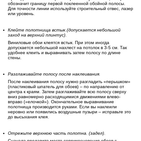
Сделайте пометку на стене, что бы первое полотно
было поклеено перпендикулярно полу.
Проведите на стене строго вертикальную линию, которая
обозначит границу первой поклеенной обойной полосы.
Для точности линии используйте строительный отвес, лазер
или уровень.
Клейте полотнища встык.(допускается небольшой
заход на верхний плинтус).
Виниловые обои клеятся встык. При этом иногда
допускается небольшой нахлест на потолок в 3-5 см. Так
удобнее клеить и выравнивать затем полосу по длине
стены.
Разглаживайте полосу после наклеивания.
После наклеивания полосу нужно разгладить «перышком»
(пластиковый шпатель для обоев) – по направлению от
центра к краям. Затем разглаживайте всю полосу сверху
вниз равномерно расходящимися движениями влево-
вправо («елочкой»). Окончательное выравнивание
полотнища производится руками. Если вы наклеили
неровно или появились воздушные пузыри – исправьте это
до высыхания клея.