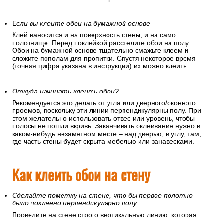
Если вы клеите обои на флизелиновой основе
Наносите клей только на поверхность стены.
Е
сли вы клеите обои на бумажной основе
Клей наносится и на поверхность стены, и на само
полотнище. Перед поклейкой расстелите обои на полу.
Обои на бумажной основе тщательно смажьте клеем и
сложите пополам для пропитки. Спустя некоторое время
(точная цифра указана в инструкции) их можно клеить.
Откуда начинать клеить обои?
Рекомендуется это делать от угла или дверного/оконного
проемов, поскольку эти линии перпендикулярны полу. При
этом желательно использовать отвес или уровень, чтобы
полосы не пошли вкривь. Заканчивать оклеивание нужно в
каком-нибудь незаметном месте – над дверью, в углу, там,
где часть стены будет скрыта мебелью или занавесками.
Как клеить обои на стену