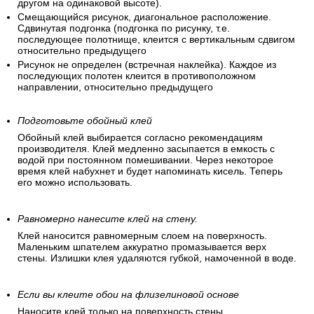
При наклеивании не нужно подгонять рисунок (обои без
узора и клеятся без совмещения).
Рисунок прямой (одинаковые рисунки стыкуются друг с
другом на одинаковой высоте).
Смещающийся рисунок, диагональное расположение.
Сдвинутая подгонка (подгонка по рисунку, т.е.
последующее полотнище, клеится с вертикальным сдвигом
относительно предыдущего
Рисунок не определен (встречная наклейка). Каждое из
последующих полотен клеится в противоположном
направлении, относительно предыдущего
Подготовьте обойный клей
Обойный клей выбирается согласно рекомендациям
производителя. Клей медленно засыпается в емкость с
водой при постоянном помешивании. Через некоторое
время клей набухнет и будет напоминать кисель. Теперь
его можно использовать.
Равномерно нанесите клей на стену.
Клей наносится равномерным слоем на поверхность.
Маленьким шпателем аккуратно промазывается верх
стены. Излишки клея удаляются губкой, намоченной в воде.