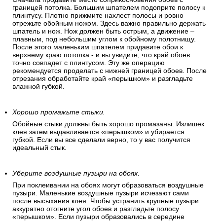
Отрежьте верхнюю часть полотна. (задел).
Сначала продавите место соприкосновения обоев с
границей потолка. Большим шпателем подоприте полосу к
плинтусу. Плотно прижмите нахлест полосы и ровно
отрежьте обойным ножом. Здесь важно правильно держать
шпатель и нож. Нож должен быть острым, а движение –
плавным, под небольшим углом к обойному полотнищу.
После этого маленьким шпателем придавите обои к
верхнему краю потолка - и вы увидите, что край обоев
точно совпадет с плинтусом. Эту же операцию
рекомендуется проделать с нижней границей обоев. После
отрезания обработайте край «перышком» и разгладьте
влажной губкой.
Хорошо промажьте стыки.
Обойные стыки должны быть хорошо промазаны. Излишек
клея затем выдавливается «перышком» и убирается
губкой. Если вы все сделали верно, то у вас получится
идеальный стык.
Уберите воздушные пузыри на обоях.
При поклеивании на обоях могут образоваться воздушные
пузыри. Маленькие воздушные пузыри исчезают сами