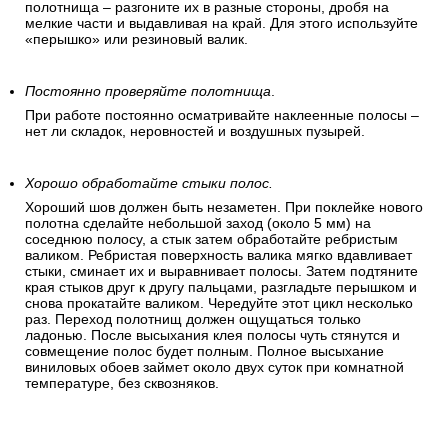
после высыхания клея. Чтобы устранить крупные пузыри
аккуратно отогните угол обоев и разгладьте полосу
«перышком». Если пузыри образовались в середине
полотнища – разгоните их в разные стороны, дробя на
мелкие части и выдавливая на край. Для этого используйте
«перышко» или резиновый валик.
Постоянно проверяйте полотнища
.
При работе постоянно осматривайте наклеенные полосы –
нет ли складок, неровностей и воздушных пузырей.
Хорошо обработайте стыки полос.
Хороший шов должен быть незаметен. При поклейке нового
полотна сделайте небольшой заход (около 5 мм) на
соседнюю полосу, а стык затем обработайте ребристым
валиком. Ребристая поверхность валика мягко вдавливает
стыки, сминает их и выравнивает полосы. Затем подтяните
края стыков друг к другу пальцами, разгладьте перышком и
снова прокатайте валиком. Чередуйте этот цикл несколько
раз. Переход полотнищ должен ощущаться только
ладонью. После высыхания клея полосы чуть стянутся и
совмещение полос будет полным. Полное высыхание
виниловых обоев займет около двух суток при комнатной
температуре, без сквозняков.