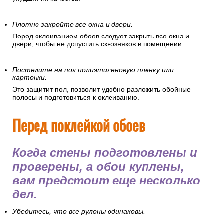
Рекомендуется провести полную уборку помещения и
очистить его от пыли. Частички пыли могут испачкать обои,
навредить здоровью, осесть на клее и грунтовке, что
ухудшит их качества.
Плотно закройте все окна и двери.
Перед оклеиванием обоев следует закрыть все окна и
двери, чтобы не допустить сквозняков в помещении.
Постелите на пол полиэтиленовую пленку или
картонки.
Это защитит пол, позволит удобно разложить обойные
полосы и подготовиться к оклеиванию.
Перед поклейкой обоев
Когда стены подготовлены и
проверены, а обои куплены,
вам предстоит еще несколько
дел.