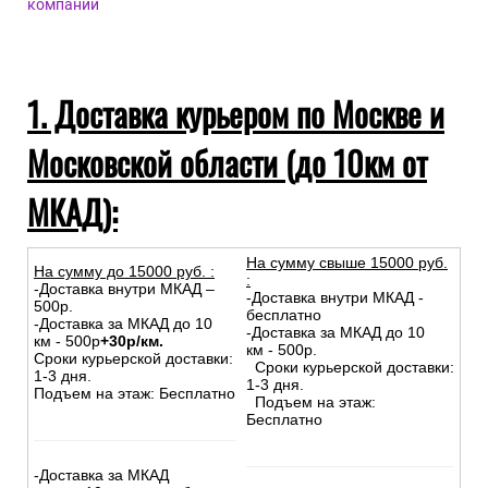
Доставка в Республику Беларусь и Казахстан
Самовывоз из магазина
Инструкции при получении товаров из транспортных
компаний
1. Доставка курьером по Москве и
Московской области (до 10км от
МКАД):
На сумму свыше 15000 руб.
На сумму до
15
000
руб.
:
:
-Доставка внутри МКАД –
-Доставка внутри МКАД -
500р.
бесплатно
-Доставка за МКАД до 10
-Доставка за МКАД до 10
км - 500р
+30р/км.
км - 500р.
Сроки курьерской доставки:
Сроки курьерской доставки:
1-3 дня.
1-3 дня.
Подъем на этаж: Бесплатно
Подъем на этаж:
Бесплатно