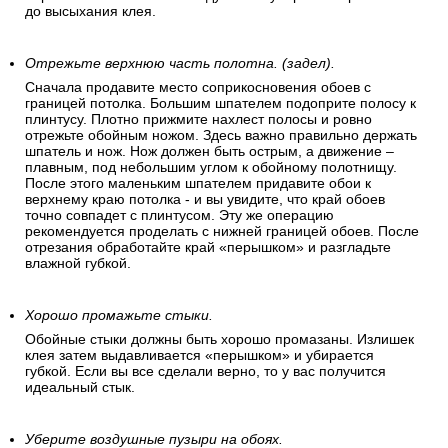
до высыхания клея.
Отрежьте верхнюю часть полотна. (задел).
Сначала продавите место соприкосновения обоев с
границей потолка. Большим шпателем подоприте полосу к
плинтусу. Плотно прижмите нахлест полосы и ровно
отрежьте обойным ножом. Здесь важно правильно держать
шпатель и нож. Нож должен быть острым, а движение –
плавным, под небольшим углом к обойному полотнищу.
После этого маленьким шпателем придавите обои к
верхнему краю потолка - и вы увидите, что край обоев
точно совпадет с плинтусом. Эту же операцию
рекомендуется проделать с нижней границей обоев. После
отрезания обработайте край «перышком» и разгладьте
влажной губкой.
Хорошо промажьте стыки.
Обойные стыки должны быть хорошо промазаны. Излишек
клея затем выдавливается «перышком» и убирается
губкой. Если вы все сделали верно, то у вас получится
идеальный стык.
Уберите воздушные пузыри на обоях.