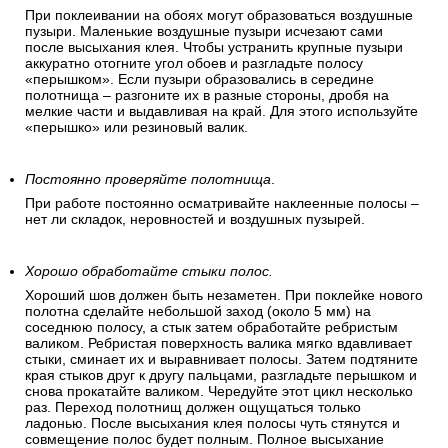
При поклеивании на обоях могут образоваться воздушные
пузыри. Маленькие воздушные пузыри исчезают сами
после высыхания клея. Чтобы устранить крупные пузыри
аккуратно отогните угол обоев и разгладьте полосу
«перышком». Если пузыри образовались в середине
полотнища – разгоните их в разные стороны, дробя на
мелкие части и выдавливая на край. Для этого используйте
«перышко» или резиновый валик.
Постоянно проверяйте полотнища
.
При работе постоянно осматривайте наклеенные полосы –
нет ли складок, неровностей и воздушных пузырей.
Хорошо обработайте стыки полос.
Хороший шов должен быть незаметен. При поклейке нового
полотна сделайте небольшой заход (около 5 мм) на
соседнюю полосу, а стык затем обработайте ребристым
валиком. Ребристая поверхность валика мягко вдавливает
стыки, сминает их и выравнивает полосы. Затем подтяните
края стыков друг к другу пальцами, разгладьте перышком и
снова прокатайте валиком. Чередуйте этот цикл несколько
раз. Переход полотнищ должен ощущаться только
ладонью. После высыхания клея полосы чуть стянутся и
совмещение полос будет полным. Полное высыхание