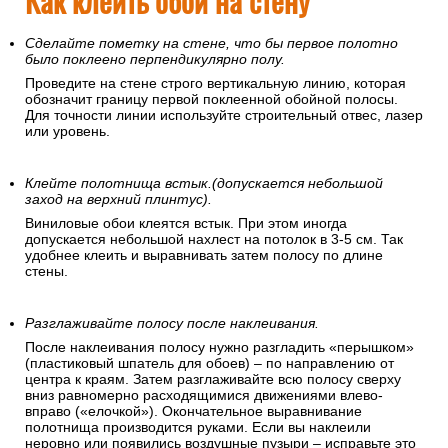
Как клеить обои на стену
Сделайте пометку на стене, что бы первое полотно
было поклеено перпендикулярно полу.
Проведите на стене строго вертикальную линию, которая
обозначит границу первой поклеенной обойной полосы.
Для точности линии используйте строительный отвес, лазер
или уровень.
Клейте полотнища встык.(допускается небольшой
заход на верхний плинтус).
Виниловые обои клеятся встык. При этом иногда
допускается небольшой нахлест на потолок в 3-5 см. Так
удобнее клеить и выравнивать затем полосу по длине
стены.
Разглаживайте полосу после наклеивания.
После наклеивания полосу нужно разгладить «перышком»
(пластиковый шпатель для обоев) – по направлению от
центра к краям. Затем разглаживайте всю полосу сверху
вниз равномерно расходящимися движениями влево-
вправо («елочкой»). Окончательное выравнивание
полотнища производится руками. Если вы наклеили
неровно или появились воздушные пузыри – исправьте это