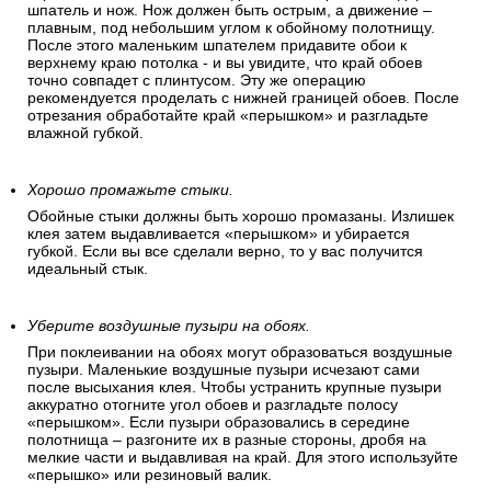
шпатель и нож. Нож должен быть острым, а движение –
плавным, под небольшим углом к обойному полотнищу.
После этого маленьким шпателем придавите обои к
верхнему краю потолка - и вы увидите, что край обоев
точно совпадет с плинтусом. Эту же операцию
рекомендуется проделать с нижней границей обоев. После
отрезания обработайте край «перышком» и разгладьте
влажной губкой.
Хорошо промажьте стыки.
Обойные стыки должны быть хорошо промазаны. Излишек
клея затем выдавливается «перышком» и убирается
губкой. Если вы все сделали верно, то у вас получится
идеальный стык.
Уберите воздушные пузыри на обоях.
При поклеивании на обоях могут образоваться воздушные
пузыри. Маленькие воздушные пузыри исчезают сами
после высыхания клея. Чтобы устранить крупные пузыри
аккуратно отогните угол обоев и разгладьте полосу
«перышком». Если пузыри образовались в середине
полотнища – разгоните их в разные стороны, дробя на
мелкие части и выдавливая на край. Для этого используйте
«перышко» или резиновый валик.