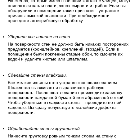
На стенах, которые имеют внешний контакт с улицей, могут
появляться капли влаги, запах сырости и грибок. Если вы
обнаружили в помещении такие признаки – устраните
причины высокой влажности. При необходимости
проведите антигрибковую обработку.
Уберите все лишнее со стен.
На поверхности стен не должно быть никаких посторонних
предметов (кронштейнов, креплений, гвоздей). Если в
помещении были поклеены старые обои, то смочите их
водой и удалите кистью или шпателем.
Сделайте стены гладкими.
Все мелкие изъяны стен устраняются шпаклеванием.
Шпаклевка сглаживает и выравнивает рабочую
поверхность. После шпатлевания произведите зачистку
поверхности наждачной бумагой или абразивной сеткой.
Чтобы убедиться в гладкости стены – проведите по ней
ладонью. Вы сразу почувствуете малейшие дефекты
поверхности.
Обработайте стены грунтовкой.
Нанесите грунтовку ровным тонким слоем на стену с