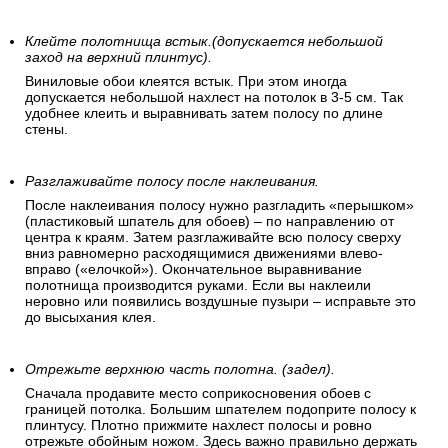
Клейте полотнища встык.(допускается небольшой
заход на верхний плинтус).
Виниловые обои клеятся встык. При этом иногда
допускается небольшой нахлест на потолок в 3-5 см. Так
удобнее клеить и выравнивать затем полосу по длине
стены.
Разглаживайте полосу после наклеивания.
После наклеивания полосу нужно разгладить «перышком»
(пластиковый шпатель для обоев) – по направлению от
центра к краям. Затем разглаживайте всю полосу сверху
вниз равномерно расходящимися движениями влево-
вправо («елочкой»). Окончательное выравнивание
полотнища производится руками. Если вы наклеили
неровно или появились воздушные пузыри – исправьте это
до высыхания клея.
Отрежьте верхнюю часть полотна. (задел).
Сначала продавите место соприкосновения обоев с
границей потолка. Большим шпателем подоприте полосу к
плинтусу. Плотно прижмите нахлест полосы и ровно
отрежьте обойным ножом. Здесь важно правильно держать