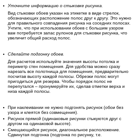
Уточните информацию о стыковке рисунка.
Вид стыковки обоев указан на этикетке в виде стрелок,
обозначающих расположение полос друг к другу. Это нужно
для правильного совпадения рисунка на соседних полосах.
Учтите, что при использовании обоев с большим узором
вам потребуется запас рулонов для стыковки рисунка, что
увеличит общий расход полос.
Сделайте подгонку обоев.
Для расчетов используйте значения высоты потолка и
периметр стен помещения. Для удобства можно сразу
нарезать все полотнища для помещения, предварительно
посчитав высоту каждой полосы. Обрезки полос могут
пригодиться для резерва. Чтобы порядок полос не
перепутался – пронумеруйте их, сделав отметки верха и
низа каждой полосы.
При наклеивании не нужно подгонять рисунок (обои без
узора и клеятся без совмещения).
Рисунок прямой (одинаковые рисунки стыкуются друг с
другом на одинаковой высоте).
Смещающийся рисунок, диагональное расположение.
Сдвинутая подгонка (подгонка по рисунку, т.е.