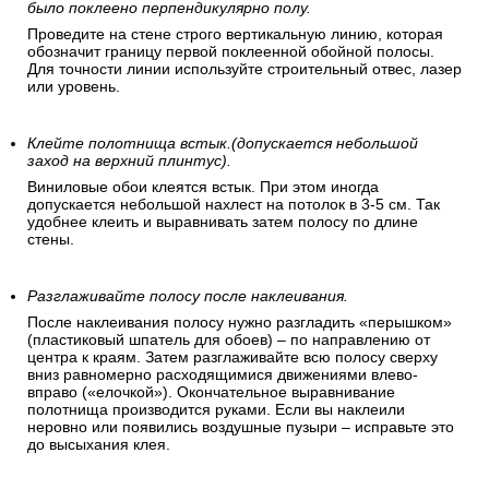
было поклеено перпендикулярно полу.
Проведите на стене строго вертикальную линию, которая
обозначит границу первой поклеенной обойной полосы.
Для точности линии используйте строительный отвес, лазер
или уровень.
Клейте полотнища встык.(допускается небольшой
заход на верхний плинтус).
Виниловые обои клеятся встык. При этом иногда
допускается небольшой нахлест на потолок в 3-5 см. Так
удобнее клеить и выравнивать затем полосу по длине
стены.
Разглаживайте полосу после наклеивания.
После наклеивания полосу нужно разгладить «перышком»
(пластиковый шпатель для обоев) – по направлению от
центра к краям. Затем разглаживайте всю полосу сверху
вниз равномерно расходящимися движениями влево-
вправо («елочкой»). Окончательное выравнивание
полотнища производится руками. Если вы наклеили
неровно или появились воздушные пузыри – исправьте это
до высыхания клея.