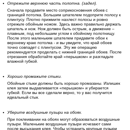
Отрежьте верхнюю часть полотна. (задел).
Сначала продавите место соприкосновения обоев с
границей потолка. Большим шпателем подоприте полосу к
плинтусу. Плотно прижмите нахлест полосы и ровно
отрежьте обойным ножом. Здесь важно правильно держать
шпатель и нож. Нож должен быть острым, а движение –
плавным, под небольшим углом к обойному полотнищу.
После этого маленьким шпателем придавите обои к
верхнему краю потолка - и вы увидите, что край обоев
точно совпадет с плинтусом. Эту же операцию
рекомендуется проделать с нижней границей обоев. После
отрезания обработайте край «перышком» и разгладьте
влажной губкой.
Хорошо промажьте стыки.
Обойные стыки должны быть хорошо промазаны. Излишек
клея затем выдавливается «перышком» и убирается
губкой. Если вы все сделали верно, то у вас получится
идеальный стык.
Уберите воздушные пузыри на обоях.
При поклеивании на обоях могут образоваться воздушные
пузыри. Маленькие воздушные пузыри исчезают сами
после высыхания клея. Чтобы устранить крупные пузыри