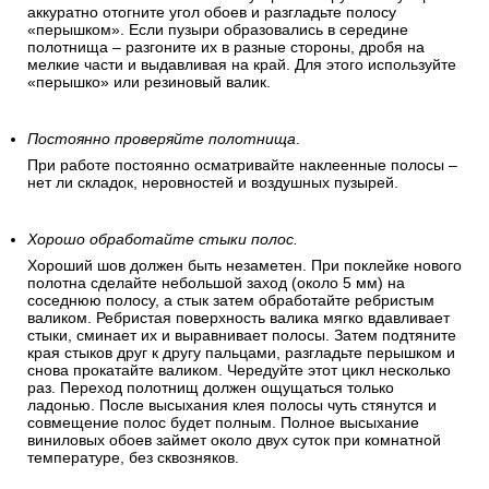
аккуратно отогните угол обоев и разгладьте полосу
«перышком». Если пузыри образовались в середине
полотнища – разгоните их в разные стороны, дробя на
мелкие части и выдавливая на край. Для этого используйте
«перышко» или резиновый валик.
Постоянно проверяйте полотнища
.
При работе постоянно осматривайте наклеенные полосы –
нет ли складок, неровностей и воздушных пузырей.
Хорошо обработайте стыки полос.
Хороший шов должен быть незаметен. При поклейке нового
полотна сделайте небольшой заход (около 5 мм) на
соседнюю полосу, а стык затем обработайте ребристым
валиком. Ребристая поверхность валика мягко вдавливает
стыки, сминает их и выравнивает полосы. Затем подтяните
края стыков друг к другу пальцами, разгладьте перышком и
снова прокатайте валиком. Чередуйте этот цикл несколько
раз. Переход полотнищ должен ощущаться только
ладонью. После высыхания клея полосы чуть стянутся и
совмещение полос будет полным. Полное высыхание
виниловых обоев займет около двух суток при комнатной
температуре, без сквозняков.