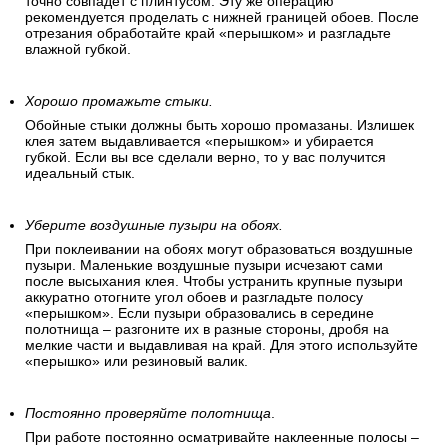
точно совпадет с плинтусом. Эту же операцию
рекомендуется проделать с нижней границей обоев. После
отрезания обработайте край «перышком» и разгладьте
влажной губкой.
Хорошо промажьте стыки.
Обойные стыки должны быть хорошо промазаны. Излишек
клея затем выдавливается «перышком» и убирается
губкой. Если вы все сделали верно, то у вас получится
идеальный стык.
Уберите воздушные пузыри на обоях.
При поклеивании на обоях могут образоваться воздушные
пузыри. Маленькие воздушные пузыри исчезают сами
после высыхания клея. Чтобы устранить крупные пузыри
аккуратно отогните угол обоев и разгладьте полосу
«перышком». Если пузыри образовались в середине
полотнища – разгоните их в разные стороны, дробя на
мелкие части и выдавливая на край. Для этого используйте
«перышко» или резиновый валик.
Постоянно проверяйте полотнища
.
При работе постоянно осматривайте наклеенные полосы –