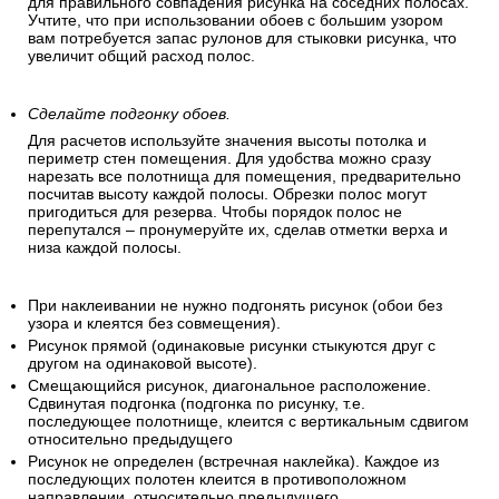
для правильного совпадения рисунка на соседних полосах.
Учтите, что при использовании обоев с большим узором
вам потребуется запас рулонов для стыковки рисунка, что
увеличит общий расход полос.
Сделайте подгонку обоев.
Для расчетов используйте значения высоты потолка и
периметр стен помещения. Для удобства можно сразу
нарезать все полотнища для помещения, предварительно
посчитав высоту каждой полосы. Обрезки полос могут
пригодиться для резерва. Чтобы порядок полос не
перепутался – пронумеруйте их, сделав отметки верха и
низа каждой полосы.
При наклеивании не нужно подгонять рисунок (обои без
узора и клеятся без совмещения).
Рисунок прямой (одинаковые рисунки стыкуются друг с
другом на одинаковой высоте).
Смещающийся рисунок, диагональное расположение.
Сдвинутая подгонка (подгонка по рисунку, т.е.
последующее полотнище, клеится с вертикальным сдвигом
относительно предыдущего
Рисунок не определен (встречная наклейка). Каждое из
последующих полотен клеится в противоположном
направлении, относительно предыдущего