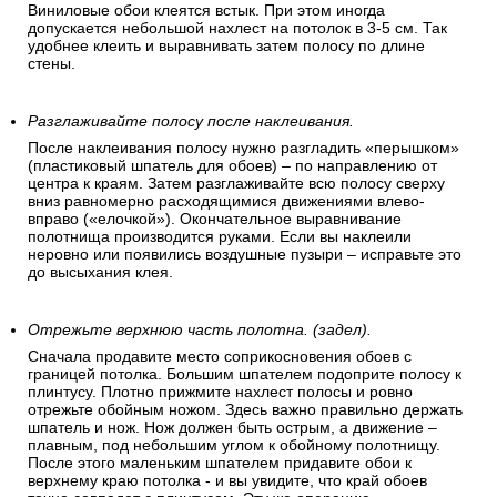
Виниловые обои клеятся встык. При этом иногда
допускается небольшой нахлест на потолок в 3-5 см. Так
удобнее клеить и выравнивать затем полосу по длине
стены.
Разглаживайте полосу после наклеивания.
После наклеивания полосу нужно разгладить «перышком»
(пластиковый шпатель для обоев) – по направлению от
центра к краям. Затем разглаживайте всю полосу сверху
вниз равномерно расходящимися движениями влево-
вправо («елочкой»). Окончательное выравнивание
полотнища производится руками. Если вы наклеили
неровно или появились воздушные пузыри – исправьте это
до высыхания клея.
Отрежьте верхнюю часть полотна. (задел).
Сначала продавите место соприкосновения обоев с
границей потолка. Большим шпателем подоприте полосу к
плинтусу. Плотно прижмите нахлест полосы и ровно
отрежьте обойным ножом. Здесь важно правильно держать
шпатель и нож. Нож должен быть острым, а движение –
плавным, под небольшим углом к обойному полотнищу.
После этого маленьким шпателем придавите обои к
верхнему краю потолка - и вы увидите, что край обоев