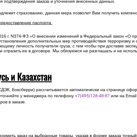
ля подтверждения заказа и уточнения внесенных данных.
одлежит страхованию, данная мера позволит Вам получить компен
предоставление паспорта.
2016 г. N374-ФЗ «О внесении изменений в Федеральный закон «О п
 установления дополнительных мер противодействия терроризму и
ющему личность получателя груза, с тем чтобы при доставке эксп
отразить ее в договоре. Мы обязуемся не разглашать и не исполь
усь и Казахстан
СДЭК, Боксберри) рассчитывается автоматически на странице офор
уточняйте у менеджера по телефону
+7(495)128-48-87
или на Emai
ов в заказе.
ормить заказ на выбранные товары, указав в форме заказа точный