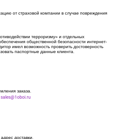
сацию от страховой компании в случае повреждения
ротиводействии терроризму» и отдельных
 обеспечения общественной безопасности интернет-
едитор имел возможность проверить достоверность
зовать паспортные данные клиента.
мления заказа.
l
sales@1oboi.ru
 адрес доставки.