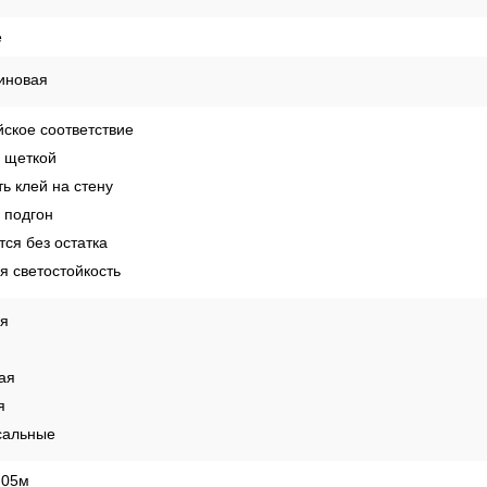
е
иновая
ское соответствие
 щеткой
ь клей на стену
 подгон
ся без остатка
 светостойкость
ая
ая
я
сальные
,05м