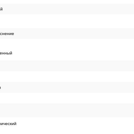
й
иснение
енный
я
рический