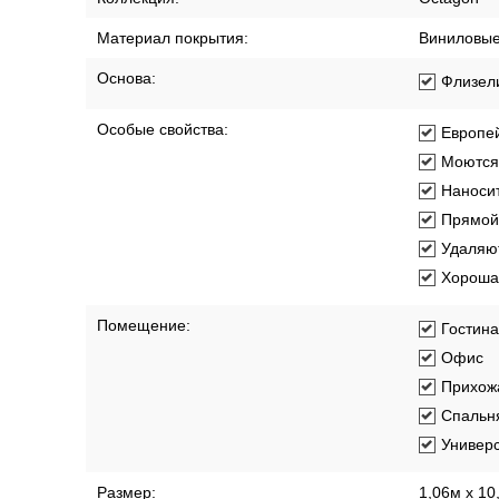
Материал покрытия:
Виниловы
Основа:
Флизел
Особые свойства:
Европей
Моются
Наносит
Прямой
Удаляют
Хорошая
Помещение:
Гостин
Офис
Прихож
Спальн
Универ
Размер:
1,06м х 10