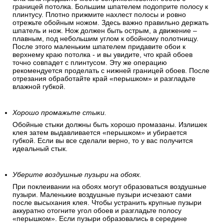
границей потолка. Большим шпателем подоприте полосу к
плинтусу. Плотно прижмите нахлест полосы и ровно
отрежьте обойным ножом. Здесь важно правильно держать
шпатель и нож. Нож должен быть острым, а движение –
плавным, под небольшим углом к обойному полотнищу.
После этого маленьким шпателем придавите обои к
верхнему краю потолка - и вы увидите, что край обоев
точно совпадет с плинтусом. Эту же операцию
рекомендуется проделать с нижней границей обоев. После
отрезания обработайте край «перышком» и разгладьте
влажной губкой.
Хорошо промажьте стыки.
Обойные стыки должны быть хорошо промазаны. Излишек
клея затем выдавливается «перышком» и убирается
губкой. Если вы все сделали верно, то у вас получится
идеальный стык.
Уберите воздушные пузыри на обоях.
При поклеивании на обоях могут образоваться воздушные
пузыри. Маленькие воздушные пузыри исчезают сами
после высыхания клея. Чтобы устранить крупные пузыри
аккуратно отогните угол обоев и разгладьте полосу
«перышком». Если пузыри образовались в середине