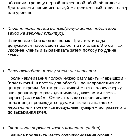
обозначит границу первой поклеенной обойной полосы.
Для точности линии используйте строительный отвес, лазер
или уровень.
Клейте полотнища встык.(допускается небольшой
заход на верхний плинтус).
Виниловые обои клеятся встык. При этом иногда
допускается небольшой нахлест на потолок в 3-5 см. Так
удобнее клеить и выравнивать затем полосу по длине
стены.
Разглаживайте полосу после наклеивания.
После наклеивания полосу нужно разгладить «перышком»
(пластиковый шпатель для обоев) – по направлению от
центра к краям. Затем разглаживайте всю полосу сверху
вниз равномерно расходящимися движениями влево-
вправо («елочкой»). Окончательное выравнивание
полотнища производится руками. Если вы наклеили
неровно или появились воздушные пузыри – исправьте это
до высыхания клея.
Отрежьте верхнюю часть полотна. (задел).
Сначала продавите место соприкосновения обоев с