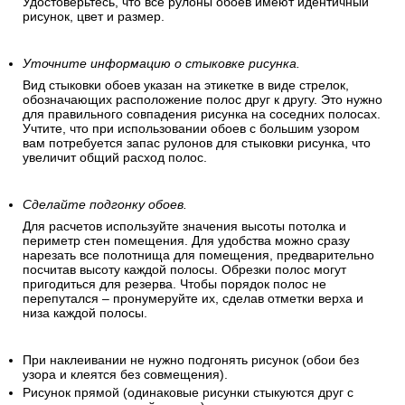
Удостоверьтесь, что все рулоны обоев имеют идентичный
рисунок, цвет и размер.
Уточните информацию о стыковке рисунка.
Вид стыковки обоев указан на этикетке в виде стрелок,
обозначающих расположение полос друг к другу. Это нужно
для правильного совпадения рисунка на соседних полосах.
Учтите, что при использовании обоев с большим узором
вам потребуется запас рулонов для стыковки рисунка, что
увеличит общий расход полос.
Сделайте подгонку обоев.
Для расчетов используйте значения высоты потолка и
периметр стен помещения. Для удобства можно сразу
нарезать все полотнища для помещения, предварительно
посчитав высоту каждой полосы. Обрезки полос могут
пригодиться для резерва. Чтобы порядок полос не
перепутался – пронумеруйте их, сделав отметки верха и
низа каждой полосы.
При наклеивании не нужно подгонять рисунок (обои без
узора и клеятся без совмещения).
Рисунок прямой (одинаковые рисунки стыкуются друг с