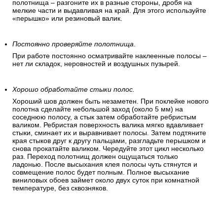
полотнища – разгоните их в разные стороны, дробя на
мелкие части и выдавливая на край. Для этого используйте
«перышко» или резиновый валик.
Постоянно проверяйте полотнища
.
При работе постоянно осматривайте наклеенные полосы –
нет ли складок, неровностей и воздушных пузырей.
Хорошо обработайте стыки полос.
Хороший шов должен быть незаметен. При поклейке нового
полотна сделайте небольшой заход (около 5 мм) на
соседнюю полосу, а стык затем обработайте ребристым
валиком. Ребристая поверхность валика мягко вдавливает
стыки, сминает их и выравнивает полосы. Затем подтяните
края стыков друг к другу пальцами, разгладьте перышком и
снова прокатайте валиком. Чередуйте этот цикл несколько
раз. Переход полотнищ должен ощущаться только
ладонью. После высыхания клея полосы чуть стянутся и
совмещение полос будет полным. Полное высыхание
виниловых обоев займет около двух суток при комнатной
температуре, без сквозняков.