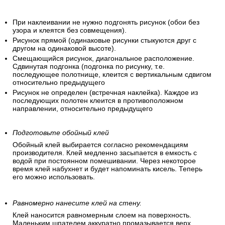
При наклеивании не нужно подгонять рисунок (обои без
узора и клеятся без совмещения).
Рисунок прямой (одинаковые рисунки стыкуются друг с
другом на одинаковой высоте).
Смещающийся рисунок, диагональное расположение.
Сдвинутая подгонка (подгонка по рисунку, т.е.
последующее полотнище, клеится с вертикальным сдвигом
относительно предыдущего
Рисунок не определен (встречная наклейка). Каждое из
последующих полотен клеится в противоположном
направлении, относительно предыдущего
Подготовьте обойный клей
Обойный клей выбирается согласно рекомендациям
производителя. Клей медленно засыпается в емкость с
водой при постоянном помешивании. Через некоторое
время клей набухнет и будет напоминать кисель. Теперь
его можно использовать.
Равномерно нанесите клей на стену.
Клей наносится равномерным слоем на поверхность.
Маленьким шпателем аккуратно промазывается верх