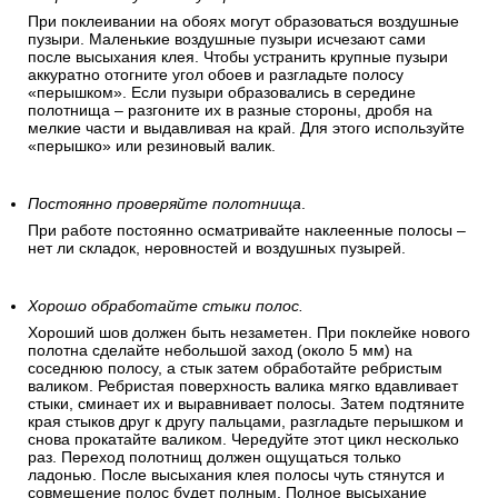
При поклеивании на обоях могут образоваться воздушные
пузыри. Маленькие воздушные пузыри исчезают сами
после высыхания клея. Чтобы устранить крупные пузыри
аккуратно отогните угол обоев и разгладьте полосу
«перышком». Если пузыри образовались в середине
полотнища – разгоните их в разные стороны, дробя на
мелкие части и выдавливая на край. Для этого используйте
«перышко» или резиновый валик.
Постоянно проверяйте полотнища
.
При работе постоянно осматривайте наклеенные полосы –
нет ли складок, неровностей и воздушных пузырей.
Хорошо обработайте стыки полос.
Хороший шов должен быть незаметен. При поклейке нового
полотна сделайте небольшой заход (около 5 мм) на
соседнюю полосу, а стык затем обработайте ребристым
валиком. Ребристая поверхность валика мягко вдавливает
стыки, сминает их и выравнивает полосы. Затем подтяните
края стыков друг к другу пальцами, разгладьте перышком и
снова прокатайте валиком. Чередуйте этот цикл несколько
раз. Переход полотнищ должен ощущаться только
ладонью. После высыхания клея полосы чуть стянутся и
совмещение полос будет полным. Полное высыхание