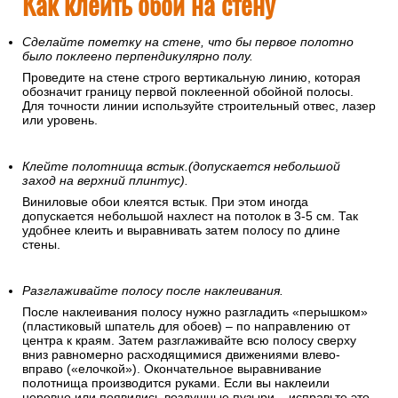
Как клеить обои на стену
Сделайте пометку на стене, что бы первое полотно
было поклеено перпендикулярно полу.
Проведите на стене строго вертикальную линию, которая
обозначит границу первой поклеенной обойной полосы.
Для точности линии используйте строительный отвес, лазер
или уровень.
Клейте полотнища встык.(допускается небольшой
заход на верхний плинтус).
Виниловые обои клеятся встык. При этом иногда
допускается небольшой нахлест на потолок в 3-5 см. Так
удобнее клеить и выравнивать затем полосу по длине
стены.
Разглаживайте полосу после наклеивания.
После наклеивания полосу нужно разгладить «перышком»
(пластиковый шпатель для обоев) – по направлению от
центра к краям. Затем разглаживайте всю полосу сверху
вниз равномерно расходящимися движениями влево-
вправо («елочкой»). Окончательное выравнивание
полотнища производится руками. Если вы наклеили
неровно или появились воздушные пузыри – исправьте это