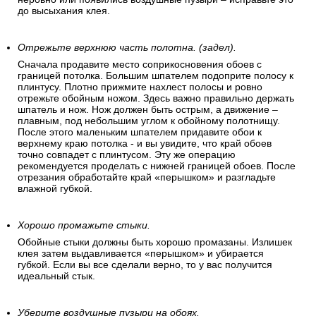
до высыхания клея.
Отрежьте верхнюю часть полотна. (задел).
Сначала продавите место соприкосновения обоев с
границей потолка. Большим шпателем подоприте полосу к
плинтусу. Плотно прижмите нахлест полосы и ровно
отрежьте обойным ножом. Здесь важно правильно держать
шпатель и нож. Нож должен быть острым, а движение –
плавным, под небольшим углом к обойному полотнищу.
После этого маленьким шпателем придавите обои к
верхнему краю потолка - и вы увидите, что край обоев
точно совпадет с плинтусом. Эту же операцию
рекомендуется проделать с нижней границей обоев. После
отрезания обработайте край «перышком» и разгладьте
влажной губкой.
Хорошо промажьте стыки.
Обойные стыки должны быть хорошо промазаны. Излишек
клея затем выдавливается «перышком» и убирается
губкой. Если вы все сделали верно, то у вас получится
идеальный стык.
Уберите воздушные пузыри на обоях.