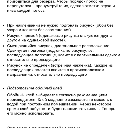
пригодиться для резерва. Чтобы порядок полос не
перепутался – пронумеруйте их, сделав отметки верха и
низа каждой полосы.
При наклеивании не нужно подгонять рисунок (обои без
узора и клеятся без совмещения).
Рисунок прямой (одинаковые рисунки стыкуются друг с
другом на одинаковой высоте).
Смещающийся рисунок, диагональное расположение.
Сдвинутая подгонка (подгонка по рисунку, т.е.
последующее полотнище, клеится с вертикальным сдвигом
относительно предыдущего
Рисунок не определен (встречная наклейка). Каждое из
последующих полотен клеится в противоположном
направлении, относительно предыдущего
Подготовьте обойный клей
Обойный клей выбирается согласно рекомендациям
производителя. Клей медленно засыпается в емкость с
водой при постоянном помешивании. Через некоторое
время клей набухнет и будет напоминать кисель. Теперь
его можно использовать.