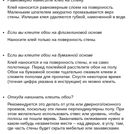
Равномерно нанесите клей на стену.
Клей наносится равномерным слоем на поверхность.
Маленьким шпателем аккуратно промазывается верх
стены. Излишки клея удаляются губкой, намоченной в воде.
Если вы клеите обои на флизелиновой основе
Наносите клей только на поверхность стены.
Е
сли вы клеите обои на бумажной основе
Клей наносится и на поверхность стены, и на само
полотнище. Перед поклейкой расстелите обои на полу.
Обои на бумажной основе тщательно смажьте клеем и
сложите пополам для пропитки. Спустя некоторое время
(точная цифра указана в инструкции) их можно клеить.
Откуда начинать клеить обои?
Рекомендуется это делать от угла или дверного/оконного
проемов, поскольку эти линии перпендикулярны полу. При
этом желательно использовать отвес или уровень, чтобы
полосы не пошли вкривь. Заканчивать оклеивание нужно в
каком-нибудь незаметном месте – над дверью, в углу, там,
где часть стены будет скрыта мебелью или занавесками.