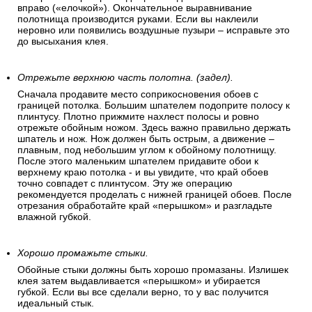
вправо («елочкой»). Окончательное выравнивание
полотнища производится руками. Если вы наклеили
неровно или появились воздушные пузыри – исправьте это
до высыхания клея.
Отрежьте верхнюю часть полотна. (задел).
Сначала продавите место соприкосновения обоев с
границей потолка. Большим шпателем подоприте полосу к
плинтусу. Плотно прижмите нахлест полосы и ровно
отрежьте обойным ножом. Здесь важно правильно держать
шпатель и нож. Нож должен быть острым, а движение –
плавным, под небольшим углом к обойному полотнищу.
После этого маленьким шпателем придавите обои к
верхнему краю потолка - и вы увидите, что край обоев
точно совпадет с плинтусом. Эту же операцию
рекомендуется проделать с нижней границей обоев. После
отрезания обработайте край «перышком» и разгладьте
влажной губкой.
Хорошо промажьте стыки.
Обойные стыки должны быть хорошо промазаны. Излишек
клея затем выдавливается «перышком» и убирается
губкой. Если вы все сделали верно, то у вас получится
идеальный стык.