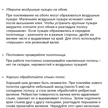
Уберите воздушные пузыри на обоях.
При поклеивании на обоях могут образоваться воздушные
пузыри. Маленькие воздушные пузыри исчезают сами
после высыхания клея. Чтобы устранить крупные пузыри
аккуратно отогните угол обоев и разгладьте полосу
«перышком». Если пузыри образовались в середине
полотнища – разгоните их в разные стороны, дробя на
мелкие части и выдавливая на край. Для этого используйте
«перышко» или резиновый валик.
Постоянно проверяйте полотнища
.
При работе постоянно осматривайте наклеенные полосы –
нет ли складок, неровностей и воздушных пузырей.
Хорошо обработайте стыки полос.
Хороший шов должен быть незаметен. При поклейке нового
полотна сделайте небольшой заход (около 5 мм) на
соседнюю полосу, а стык затем обработайте ребристым
валиком. Ребристая поверхность валика мягко вдавливает
стыки, сминает их и выравнивает полосы. Затем подтяните
края стыков друг к другу пальцами, разгладьте перышком и
снова прокатайте валиком. Чередуйте этот цикл несколько