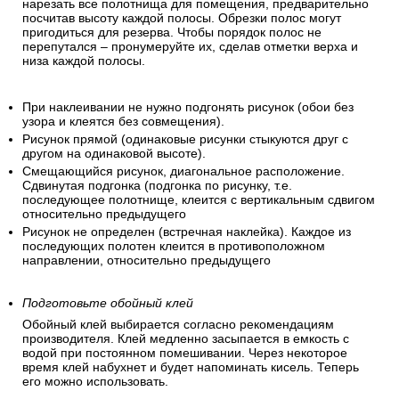
нарезать все полотнища для помещения, предварительно
посчитав высоту каждой полосы. Обрезки полос могут
пригодиться для резерва. Чтобы порядок полос не
перепутался – пронумеруйте их, сделав отметки верха и
низа каждой полосы.
При наклеивании не нужно подгонять рисунок (обои без
узора и клеятся без совмещения).
Рисунок прямой (одинаковые рисунки стыкуются друг с
другом на одинаковой высоте).
Смещающийся рисунок, диагональное расположение.
Сдвинутая подгонка (подгонка по рисунку, т.е.
последующее полотнище, клеится с вертикальным сдвигом
относительно предыдущего
Рисунок не определен (встречная наклейка). Каждое из
последующих полотен клеится в противоположном
направлении, относительно предыдущего
Подготовьте обойный клей
Обойный клей выбирается согласно рекомендациям
производителя. Клей медленно засыпается в емкость с
водой при постоянном помешивании. Через некоторое
время клей набухнет и будет напоминать кисель. Теперь
его можно использовать.