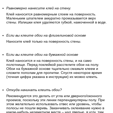
Равномерно нанесите клей на стену.
Клей наносится равномерным слоем на поверхность.
Маленьким шпателем аккуратно промазывается верх
стены. Излишки клея удаляются губкой, намоченной в воде.
Если вы клеите обои на флизелиновой основе
Наносите клей только на поверхность стены.
Е
сли вы клеите обои на бумажной основе
Клей наносится и на поверхность стены, и на само
полотнище. Перед поклейкой расстелите обои на полу.
Обои на бумажной основе тщательно смажьте клеем и
сложите пополам для пропитки. Спустя некоторое время
(точная цифра указана в инструкции) их можно клеить.
Откуда начинать клеить обои?
Рекомендуется это делать от угла или дверного/оконного
проемов, поскольку эти линии перпендикулярны полу. При
этом желательно использовать отвес или уровень, чтобы
полосы не пошли вкривь. Заканчивать оклеивание нужно в
каком-нибудь незаметном месте – над дверью, в углу, там,