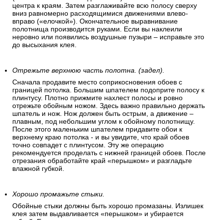
центра к краям. Затем разглаживайте всю полосу сверху
вниз равномерно расходящимися движениями влево-
вправо («елочкой»). Окончательное выравнивание
полотнища производится руками. Если вы наклеили
неровно или появились воздушные пузыри – исправьте это
до высыхания клея.
Отрежьте верхнюю часть полотна. (задел).
Сначала продавите место соприкосновения обоев с
границей потолка. Большим шпателем подоприте полосу к
плинтусу. Плотно прижмите нахлест полосы и ровно
отрежьте обойным ножом. Здесь важно правильно держать
шпатель и нож. Нож должен быть острым, а движение –
плавным, под небольшим углом к обойному полотнищу.
После этого маленьким шпателем придавите обои к
верхнему краю потолка - и вы увидите, что край обоев
точно совпадет с плинтусом. Эту же операцию
рекомендуется проделать с нижней границей обоев. После
отрезания обработайте край «перышком» и разгладьте
влажной губкой.
Хорошо промажьте стыки.
Обойные стыки должны быть хорошо промазаны. Излишек
клея затем выдавливается «перышком» и убирается