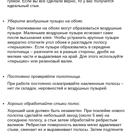
губкой. Если вы все сделали верно, то у вас получится
идеальный стык.
Уберите воздушные пузыри на обоях.
При поклеивании на обоях могут образоваться воздушные
пузыри. Маленькие воздушные пузыри исчезают сами
после высыхания клея. Чтобы устранить крупные пузыри
аккуратно отогните угол обоев и разгладьте полосу
«перышком». Если пузыри образовались в середине
полотнища – разгоните их в разные стороны, дробя на
мелкие части и выдавливая на край. Для этого используйте
«перышко» или резиновый валик.
Постоянно проверяйте полотнища
.
При работе постоянно осматривайте наклеенные полосы –
нет ли складок, неровностей и воздушных пузырей.
Хорошо обработайте стыки полос.
Хороший шов должен быть незаметен. При поклейке нового
полотна сделайте небольшой заход (около 5 мм) на
соседнюю полосу, а стык затем обработайте ребристым
валиком. Ребристая поверхность валика мягко вдавливает
стыки, сминает их и выравнивает полосы. Затем подтяните