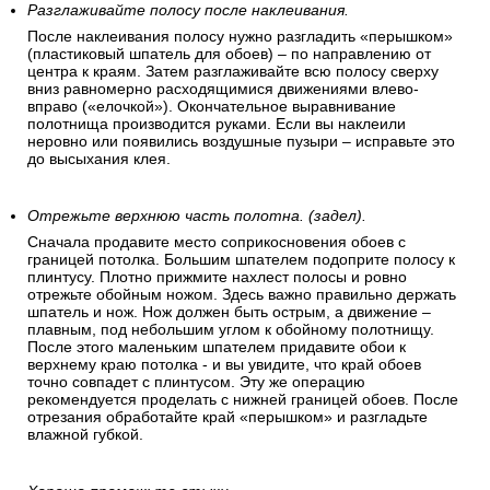
Разглаживайте полосу после наклеивания.
После наклеивания полосу нужно разгладить «перышком»
(пластиковый шпатель для обоев) – по направлению от
центра к краям. Затем разглаживайте всю полосу сверху
вниз равномерно расходящимися движениями влево-
вправо («елочкой»). Окончательное выравнивание
полотнища производится руками. Если вы наклеили
неровно или появились воздушные пузыри – исправьте это
до высыхания клея.
Отрежьте верхнюю часть полотна. (задел).
Сначала продавите место соприкосновения обоев с
границей потолка. Большим шпателем подоприте полосу к
плинтусу. Плотно прижмите нахлест полосы и ровно
отрежьте обойным ножом. Здесь важно правильно держать
шпатель и нож. Нож должен быть острым, а движение –
плавным, под небольшим углом к обойному полотнищу.
После этого маленьким шпателем придавите обои к
верхнему краю потолка - и вы увидите, что край обоев
точно совпадет с плинтусом. Эту же операцию
рекомендуется проделать с нижней границей обоев. После
отрезания обработайте край «перышком» и разгладьте
влажной губкой.