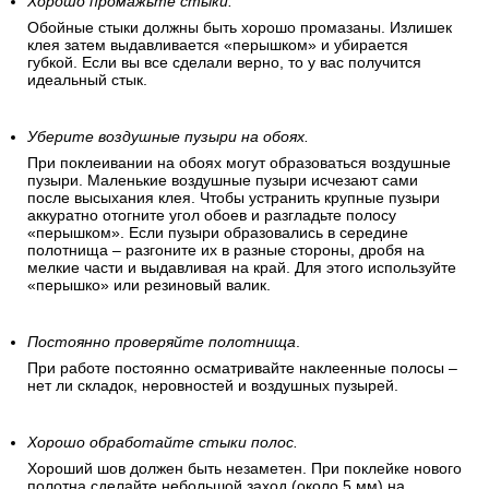
Хорошо промажьте стыки.
Обойные стыки должны быть хорошо промазаны. Излишек
клея затем выдавливается «перышком» и убирается
губкой. Если вы все сделали верно, то у вас получится
идеальный стык.
Уберите воздушные пузыри на обоях.
При поклеивании на обоях могут образоваться воздушные
пузыри. Маленькие воздушные пузыри исчезают сами
после высыхания клея. Чтобы устранить крупные пузыри
аккуратно отогните угол обоев и разгладьте полосу
«перышком». Если пузыри образовались в середине
полотнища – разгоните их в разные стороны, дробя на
мелкие части и выдавливая на край. Для этого используйте
«перышко» или резиновый валик.
Постоянно проверяйте полотнища
.
При работе постоянно осматривайте наклеенные полосы –
нет ли складок, неровностей и воздушных пузырей.
Хорошо обработайте стыки полос.
Хороший шов должен быть незаметен. При поклейке нового
полотна сделайте небольшой заход (около 5 мм) на