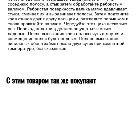
соседнюю полосу, а стык затем обработайте ребристым
валиком. Ребристая поверхность валика мягко вдавливает
стыки, сминает их и выравнивает полосы. Затем подтяните
края стыков друг к другу пальцами, разгладьте перышком и
снова прокатайте валиком. Чередуйте этот цикл несколько
раз. Переход полотнищ должен ощущаться только
ладонью. После высыхания клея полосы чуть стянутся и
совмещение полос будет полным. Полное высыхание
виниловых обоев займет около двух суток при комнатной
температуре, без сквозняков.
С этим товаром так же покупают