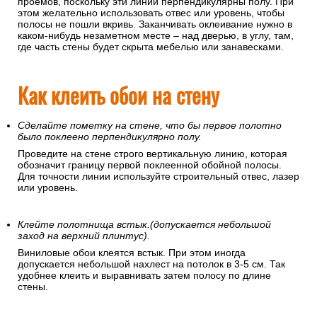
проемов, поскольку эти линии перпендикулярны полу. При
этом желательно использовать отвес или уровень, чтобы
полосы не пошли вкривь. Заканчивать оклеивание нужно в
каком-нибудь незаметном месте – над дверью, в углу, там,
где часть стены будет скрыта мебелью или занавесками.
Как клеить обои на стену
Сделайте пометку на стене, что бы первое полотно
было поклеено перпендикулярно полу.
Проведите на стене строго вертикальную линию, которая
обозначит границу первой поклеенной обойной полосы.
Для точности линии используйте строительный отвес, лазер
или уровень.
Клейте полотнища встык.(допускается небольшой
заход на верхний плинтус).
Виниловые обои клеятся встык. При этом иногда
допускается небольшой нахлест на потолок в 3-5 см. Так
удобнее клеить и выравнивать затем полосу по длине
стены.