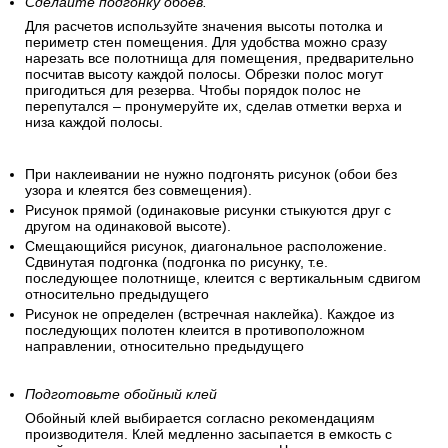
Сделайте подгонку обоев.
Для расчетов используйте значения высоты потолка и
периметр стен помещения. Для удобства можно сразу
нарезать все полотнища для помещения, предварительно
посчитав высоту каждой полосы. Обрезки полос могут
пригодиться для резерва. Чтобы порядок полос не
перепутался – пронумеруйте их, сделав отметки верха и
низа каждой полосы.
При наклеивании не нужно подгонять рисунок (обои без
узора и клеятся без совмещения).
Рисунок прямой (одинаковые рисунки стыкуются друг с
другом на одинаковой высоте).
Смещающийся рисунок, диагональное расположение.
Сдвинутая подгонка (подгонка по рисунку, т.е.
последующее полотнище, клеится с вертикальным сдвигом
относительно предыдущего
Рисунок не определен (встречная наклейка). Каждое из
последующих полотен клеится в противоположном
направлении, относительно предыдущего
Подготовьте обойный клей
Обойный клей выбирается согласно рекомендациям
производителя. Клей медленно засыпается в емкость с