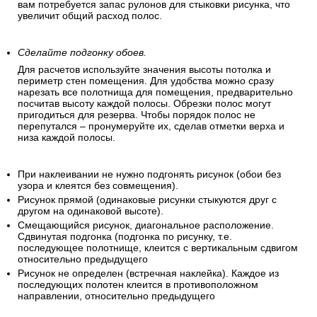
вам потребуется запас рулонов для стыковки рисунка, что
увеличит общий расход полос.
Сделайте подгонку обоев.
Для расчетов используйте значения высоты потолка и
периметр стен помещения. Для удобства можно сразу
нарезать все полотнища для помещения, предварительно
посчитав высоту каждой полосы. Обрезки полос могут
пригодиться для резерва. Чтобы порядок полос не
перепутался – пронумеруйте их, сделав отметки верха и
низа каждой полосы.
При наклеивании не нужно подгонять рисунок (обои без
узора и клеятся без совмещения).
Рисунок прямой (одинаковые рисунки стыкуются друг с
другом на одинаковой высоте).
Смещающийся рисунок, диагональное расположение.
Сдвинутая подгонка (подгонка по рисунку, т.е.
последующее полотнище, клеится с вертикальным сдвигом
относительно предыдущего
Рисунок не определен (встречная наклейка). Каждое из
последующих полотен клеится в противоположном
направлении, относительно предыдущего