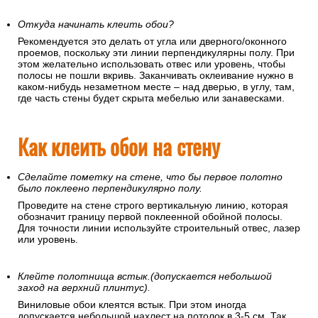
Откуда начинать клеить обои?
Рекомендуется это делать от угла или дверного/оконного
проемов, поскольку эти линии перпендикулярны полу. При
этом желательно использовать отвес или уровень, чтобы
полосы не пошли вкривь. Заканчивать оклеивание нужно в
каком-нибудь незаметном месте – над дверью, в углу, там,
где часть стены будет скрыта мебелью или занавесками.
Как клеить обои на стену
Сделайте пометку на стене, что бы первое полотно
было поклеено перпендикулярно полу.
Проведите на стене строго вертикальную линию, которая
обозначит границу первой поклеенной обойной полосы.
Для точности линии используйте строительный отвес, лазер
или уровень.
Клейте полотнища встык.(допускается небольшой
заход на верхний плинтус).
Виниловые обои клеятся встык. При этом иногда
допускается небольшой нахлест на потолок в 3-5 см. Так