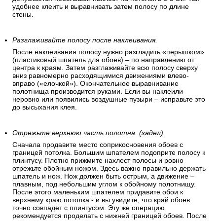
удобнее клеить и выравнивать затем полосу по длине
стены.
Разглаживайте полосу после наклеивания.
После наклеивания полосу нужно разгладить «перышком»
(пластиковый шпатель для обоев) – по направлению от
центра к краям. Затем разглаживайте всю полосу сверху
вниз равномерно расходящимися движениями влево-
вправо («елочкой»). Окончательное выравнивание
полотнища производится руками. Если вы наклеили
неровно или появились воздушные пузыри – исправьте это
до высыхания клея.
Отрежьте верхнюю часть полотна. (задел).
Сначала продавите место соприкосновения обоев с
границей потолка. Большим шпателем подоприте полосу к
плинтусу. Плотно прижмите нахлест полосы и ровно
отрежьте обойным ножом. Здесь важно правильно держать
шпатель и нож. Нож должен быть острым, а движение –
плавным, под небольшим углом к обойному полотнищу.
После этого маленьким шпателем придавите обои к
верхнему краю потолка - и вы увидите, что край обоев
точно совпадет с плинтусом. Эту же операцию
рекомендуется проделать с нижней границей обоев. После