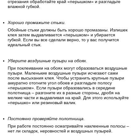
отрезания обработайте край «перышком» и разгладьте
влажной губкой.
Хорошо промажьте стыки.
Обойные стыки должны быть хорошо промазаны. Излишек
клея затем выдавливается «перышком» и убирается
губкой. Если вы все сделали верно, то у вас получится
идеальный стык.
Уберите воздушные пузыри на обоях.
При поклеивании на обоях могут образоваться воздушные
пузыри. Маленькие воздушные пузыри исчезают сами
после высыхания клея. Чтобы устранить крупные пузыри
аккуратно отогните угол обоев и разгладьте полосу
«перышком». Если пузыри образовались в середине
полотнища – разгоните их в разные стороны, дробя на
мелкие части и выдавливая на край. Для этого используйте
«перышко» или резиновый валик.
Постоянно проверяйте полотнища
.
При работе постоянно осматривайте наклеенные полосы –
нет ли складок, неровностей и воздушных пузырей.