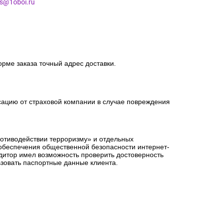
es@1oboi.ru
орме заказа точный адрес доставки.
сацию от страховой компании в случае повреждения
ротиводействии терроризму» и отдельных
 обеспечения общественной безопасности интернет-
едитор имел возможность проверить достоверность
зовать паспортные данные клиента.