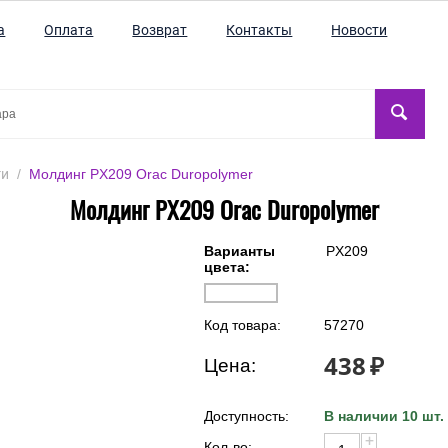
а
Оплата
Возврат
Контакты
Новости
ги
/
Молдинг PX209 Orac Duropolymer
Молдинг PX209 Orac Duropolymer
Варианты
PX209
цвета:
Код товара:
57270
438
₽
Цена:
Доступность:
В наличии 10 шт.
+
Кол-во: