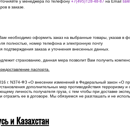
уточняйте у менеджера по телефону
+7(495)128-48-87
на Email
sal
ов в заказе.
 Вам необходимо оформить заказ на выбранные товары, указав в ф
ля полностью, номер телефона и электронную почту
ля подтверждения заказа и уточнения внесенных данных.
одлежит страхованию, данная мера позволит Вам получить компен
предоставление паспорта.
2016 г. N374-ФЗ «О внесении изменений в Федеральный закон «О п
 установления дополнительных мер противодействия терроризму и
ющему личность получателя груза, с тем чтобы при доставке эксп
отразить ее в договоре. Мы обязуемся не разглашать и не исполь
усь и Казахстан