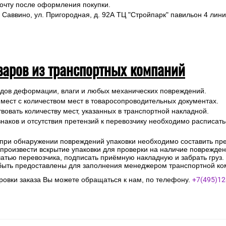
почту после оформления покупки.
 Саввино, ул. Пригородная, д. 92А ТЦ "Стройпарк" павильон 4 лини
варов из транспортных компаний
ледов деформации, влаги и любых механических повреждений.
 мест с количеством мест в товаросопроводительных документах.
вовать количеству мест, указанных в транспортной накладной.
наков и отсутствия претензий к перевозчику необходимо расписатьс
 при обнаружении повреждений упаковки необходимо составить прет
е произвести вскрытие упаковки для проверки на наличие поврежде
чатью перевозчика, подписать приёмную накладную и забрать груз.
быть предоставлены для заполнения менеджером транспортной ко
овки заказа Вы можете обращаться к нам, по телефону.
+7(495)12