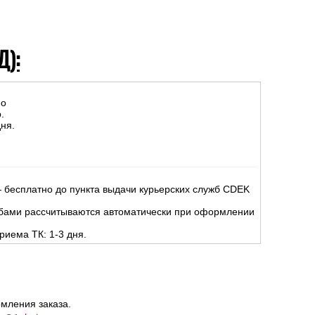
Д):
но
.
ня.
 бесплатно до пункта выдачи курьерских служб CDEK
жбами рассчитываются автоматически при оформлении
риема ТК: 1-3 дня.
мления заказа.