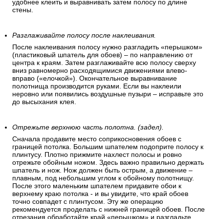
удобнее клеить и выравнивать затем полосу по длине
стены.
Разглаживайте полосу после наклеивания.
После наклеивания полосу нужно разгладить «перышком»
(пластиковый шпатель для обоев) – по направлению от
центра к краям. Затем разглаживайте всю полосу сверху
вниз равномерно расходящимися движениями влево-
вправо («елочкой»). Окончательное выравнивание
полотнища производится руками. Если вы наклеили
неровно или появились воздушные пузыри – исправьте это
до высыхания клея.
Отрежьте верхнюю часть полотна. (задел).
Сначала продавите место соприкосновения обоев с
границей потолка. Большим шпателем подоприте полосу к
плинтусу. Плотно прижмите нахлест полосы и ровно
отрежьте обойным ножом. Здесь важно правильно держать
шпатель и нож. Нож должен быть острым, а движение –
плавным, под небольшим углом к обойному полотнищу.
После этого маленьким шпателем придавите обои к
верхнему краю потолка - и вы увидите, что край обоев
точно совпадет с плинтусом. Эту же операцию
рекомендуется проделать с нижней границей обоев. После
отрезания обработайте край «перышком» и разгладьте