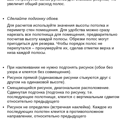
увеличит общий расход полос.
Сделайте подгонку обоев.
Для расчетов используйте значения высоты потолка и
периметр стен помещения. Для удобства можно сразу
нарезать все полотнища для помещения, предварительно
посчитав высоту каждой полосы. Обрезки полос могут
пригодиться для резерва. Чтобы порядок полос не
перепутался – пронумеруйте их, сделав отметки верха и
низа каждой полосы.
При наклеивании не нужно подгонять рисунок (обои без
узора и клеятся без совмещения).
Рисунок прямой (одинаковые рисунки стыкуются друг с
другом на одинаковой высоте).
Смещающийся рисунок, диагональное расположение.
Сдвинутая подгонка (подгонка по рисунку, т.е.
последующее полотнище, клеится с вертикальным сдвигом
относительно предыдущего
Рисунок не определен (встречная наклейка). Каждое из
последующих полотен клеится в противоположном
направлении, относительно предыдущего