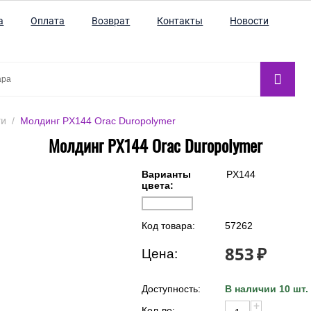
а
Оплата
Возврат
Контакты
Новости
ги
/
Молдинг PX144 Orac Duropolymer
Молдинг PX144 Orac Duropolymer
Варианты
PX144
цвета:
Код товара:
57262
853
₽
Цена: