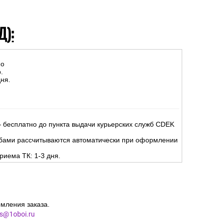
Д):
но
.
ня.
 бесплатно до пункта выдачи курьерских служб CDEK
жбами рассчитываются автоматически при оформлении
риема ТК: 1-3 дня.
мления заказа.
es@1oboi.ru