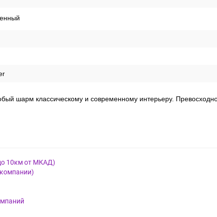
енный
er
бый шарм классическому и современному интерьеру. Превосходно
до 10км от МКАД)
 компании)
омпаний