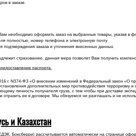
ов в заказе.
 Вам необходимо оформить заказ на выбранные товары, указав в ф
ля полностью, номер телефона и электронную почту
ля подтверждения заказа и уточнения внесенных данных.
одлежит страхованию, данная мера позволит Вам получить компен
предоставление паспорта.
2016 г. N374-ФЗ «О внесении изменений в Федеральный закон «О п
 установления дополнительных мер противодействия терроризму и
ющему личность получателя груза, с тем чтобы при доставке эксп
отразить ее в договоре. Мы обязуемся не разглашать и не исполь
усь и Казахстан
СДЭК, Боксберри) рассчитывается автоматически на странице офор