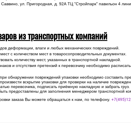
 Саввино, ул. Пригородная, д. 92А ТЦ "Стройпарк" павильон 4 лини
варов из транспортных компаний
ледов деформации, влаги и любых механических повреждений.
 мест с количеством мест в товаросопроводительных документах.
вовать количеству мест, указанных в транспортной накладной.
наков и отсутствия претензий к перевозчику необходимо расписатьс
 при обнаружении повреждений упаковки необходимо составить прет
е произвести вскрытие упаковки для проверки на наличие поврежде
чатью перевозчика, подписать приёмную накладную и забрать груз.
быть предоставлены для заполнения менеджером транспортной ко
овки заказа Вы можете обращаться к нам, по телефону.
+7(495)12