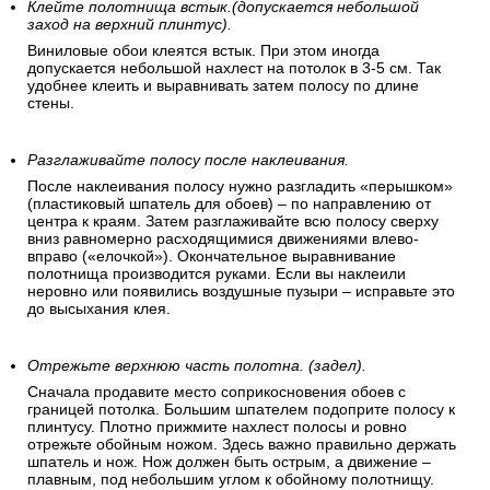
Клейте полотнища встык.(допускается небольшой
заход на верхний плинтус).
Виниловые обои клеятся встык. При этом иногда
допускается небольшой нахлест на потолок в 3-5 см. Так
удобнее клеить и выравнивать затем полосу по длине
стены.
Разглаживайте полосу после наклеивания.
После наклеивания полосу нужно разгладить «перышком»
(пластиковый шпатель для обоев) – по направлению от
центра к краям. Затем разглаживайте всю полосу сверху
вниз равномерно расходящимися движениями влево-
вправо («елочкой»). Окончательное выравнивание
полотнища производится руками. Если вы наклеили
неровно или появились воздушные пузыри – исправьте это
до высыхания клея.
Отрежьте верхнюю часть полотна. (задел).
Сначала продавите место соприкосновения обоев с
границей потолка. Большим шпателем подоприте полосу к
плинтусу. Плотно прижмите нахлест полосы и ровно
отрежьте обойным ножом. Здесь важно правильно держать
шпатель и нож. Нож должен быть острым, а движение –
плавным, под небольшим углом к обойному полотнищу.