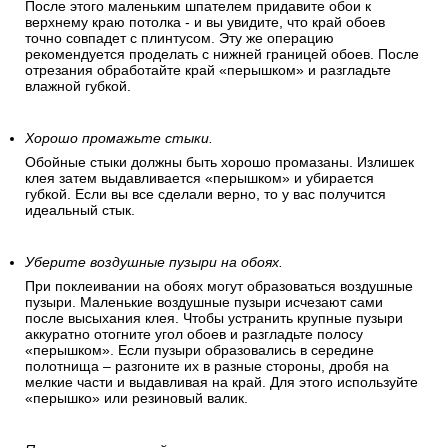
После этого маленьким шпателем придавите обои к
верхнему краю потолка - и вы увидите, что край обоев
точно совпадет с плинтусом. Эту же операцию
рекомендуется проделать с нижней границей обоев. После
отрезания обработайте край «перышком» и разгладьте
влажной губкой.
Хорошо промажьте стыки.
Обойные стыки должны быть хорошо промазаны. Излишек
клея затем выдавливается «перышком» и убирается
губкой. Если вы все сделали верно, то у вас получится
идеальный стык.
Уберите воздушные пузыри на обоях.
При поклеивании на обоях могут образоваться воздушные
пузыри. Маленькие воздушные пузыри исчезают сами
после высыхания клея. Чтобы устранить крупные пузыри
аккуратно отогните угол обоев и разгладьте полосу
«перышком». Если пузыри образовались в середине
полотнища – разгоните их в разные стороны, дробя на
мелкие части и выдавливая на край. Для этого используйте
«перышко» или резиновый валик.