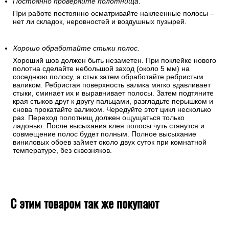
Постоянно проверяйте полотнища
.
При работе постоянно осматривайте наклеенные полосы –
нет ли складок, неровностей и воздушных пузырей.
Хорошо обработайте стыки полос.
Хороший шов должен быть незаметен. При поклейке нового
полотна сделайте небольшой заход (около 5 мм) на
соседнюю полосу, а стык затем обработайте ребристым
валиком. Ребристая поверхность валика мягко вдавливает
стыки, сминает их и выравнивает полосы. Затем подтяните
края стыков друг к другу пальцами, разгладьте перышком и
снова прокатайте валиком. Чередуйте этот цикл несколько
раз. Переход полотнищ должен ощущаться только
ладонью. После высыхания клея полосы чуть стянутся и
совмещение полос будет полным. Полное высыхание
виниловых обоев займет около двух суток при комнатной
температуре, без сквозняков.
С этим товаром так же покупают