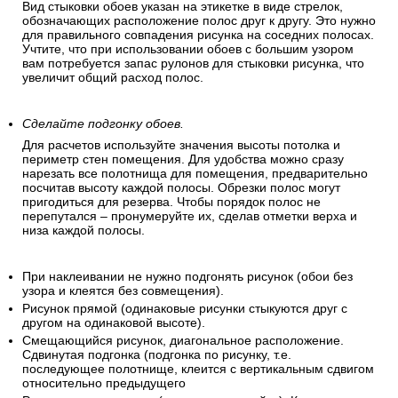
Вид стыковки обоев указан на этикетке в виде стрелок,
обозначающих расположение полос друг к другу. Это нужно
для правильного совпадения рисунка на соседних полосах.
Учтите, что при использовании обоев с большим узором
вам потребуется запас рулонов для стыковки рисунка, что
увеличит общий расход полос.
Сделайте подгонку обоев.
Для расчетов используйте значения высоты потолка и
периметр стен помещения. Для удобства можно сразу
нарезать все полотнища для помещения, предварительно
посчитав высоту каждой полосы. Обрезки полос могут
пригодиться для резерва. Чтобы порядок полос не
перепутался – пронумеруйте их, сделав отметки верха и
низа каждой полосы.
При наклеивании не нужно подгонять рисунок (обои без
узора и клеятся без совмещения).
Рисунок прямой (одинаковые рисунки стыкуются друг с
другом на одинаковой высоте).
Смещающийся рисунок, диагональное расположение.
Сдвинутая подгонка (подгонка по рисунку, т.е.
последующее полотнище, клеится с вертикальным сдвигом
относительно предыдущего