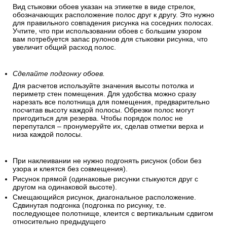
Вид стыковки обоев указан на этикетке в виде стрелок,
обозначающих расположение полос друг к другу. Это нужно
для правильного совпадения рисунка на соседних полосах.
Учтите, что при использовании обоев с большим узором
вам потребуется запас рулонов для стыковки рисунка, что
увеличит общий расход полос.
Сделайте подгонку обоев.
Для расчетов используйте значения высоты потолка и
периметр стен помещения. Для удобства можно сразу
нарезать все полотнища для помещения, предварительно
посчитав высоту каждой полосы. Обрезки полос могут
пригодиться для резерва. Чтобы порядок полос не
перепутался – пронумеруйте их, сделав отметки верха и
низа каждой полосы.
При наклеивании не нужно подгонять рисунок (обои без
узора и клеятся без совмещения).
Рисунок прямой (одинаковые рисунки стыкуются друг с
другом на одинаковой высоте).
Смещающийся рисунок, диагональное расположение.
Сдвинутая подгонка (подгонка по рисунку, т.е.
последующее полотнище, клеится с вертикальным сдвигом
относительно предыдущего