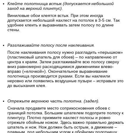
Клейте полотнища встык.(допускается небольшой
заход на верхний плинтус).
Виниловые обои клеятся встык. При этом иногда
допускается небольшой нахлест на потолок в 3-5 см. Так
удобнее клеить и выравнивать затем полосу по длине
стены.
Разглаживайте полосу после наклеивания.
После наклеивания полосу нужно разгладить «перышком»
(пластиковый шпатель для обоев) – по направлению от
центра к краям. Затем разглаживайте всю полосу сверху
вниз равномерно расходящимися движениями влево-
вправо («елочкой»). Окончательное выравнивание
полотнища производится руками. Если вы наклеили
неровно или появились воздушные пузыри – исправьте это
до высыхания клея.
Отрежьте верхнюю часть полотна. (задел).
Сначала продавите место соприкосновения обоев с
границей потолка. Большим шпателем подоприте полосу к
плинтусу. Плотно прижмите нахлест полосы и ровно
отрежьте обойным ножом. Здесь важно правильно держать
шпатель и нож. Нож должен быть острым, а движение –
плавным, под небольшим углом к обойному полотнищу.