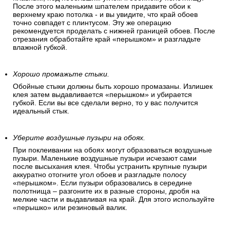
После этого маленьким шпателем придавите обои к
верхнему краю потолка - и вы увидите, что край обоев
точно совпадет с плинтусом. Эту же операцию
рекомендуется проделать с нижней границей обоев. После
отрезания обработайте край «перышком» и разгладьте
влажной губкой.
Хорошо промажьте стыки.
Обойные стыки должны быть хорошо промазаны. Излишек
клея затем выдавливается «перышком» и убирается
губкой. Если вы все сделали верно, то у вас получится
идеальный стык.
Уберите воздушные пузыри на обоях.
При поклеивании на обоях могут образоваться воздушные
пузыри. Маленькие воздушные пузыри исчезают сами
после высыхания клея. Чтобы устранить крупные пузыри
аккуратно отогните угол обоев и разгладьте полосу
«перышком». Если пузыри образовались в середине
полотнища – разгоните их в разные стороны, дробя на
мелкие части и выдавливая на край. Для этого используйте
«перышко» или резиновый валик.