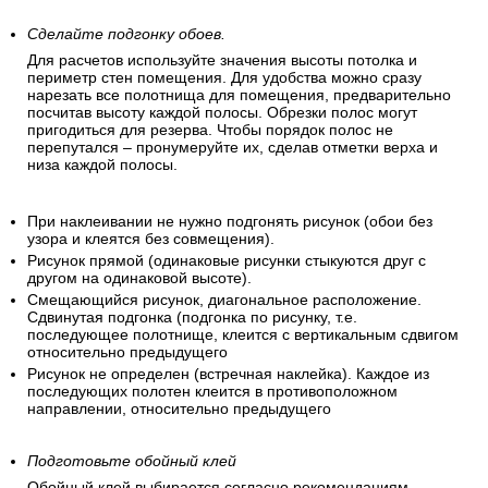
Сделайте подгонку обоев.
Для расчетов используйте значения высоты потолка и
периметр стен помещения. Для удобства можно сразу
нарезать все полотнища для помещения, предварительно
посчитав высоту каждой полосы. Обрезки полос могут
пригодиться для резерва. Чтобы порядок полос не
перепутался – пронумеруйте их, сделав отметки верха и
низа каждой полосы.
При наклеивании не нужно подгонять рисунок (обои без
узора и клеятся без совмещения).
Рисунок прямой (одинаковые рисунки стыкуются друг с
другом на одинаковой высоте).
Смещающийся рисунок, диагональное расположение.
Сдвинутая подгонка (подгонка по рисунку, т.е.
последующее полотнище, клеится с вертикальным сдвигом
относительно предыдущего
Рисунок не определен (встречная наклейка). Каждое из
последующих полотен клеится в противоположном
направлении, относительно предыдущего
Подготовьте обойный клей
Обойный клей выбирается согласно рекомендациям