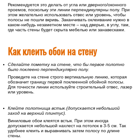
Рекомендуется это делать от угла или дверного/оконного
проемов, поскольку эти линии перпендикулярны полу. При
этом желательно использовать отвес или уровень, чтобы
полосы не пошли вкривь. Заканчивать оклеивание нужно в
каком-нибудь незаметном месте – над дверью, в углу, там,
где часть стены будет скрыта мебелью или занавесками.
Как клеить обои на стену
Сделайте пометку на стене, что бы первое полотно
было поклеено перпендикулярно полу.
Проведите на стене строго вертикальную линию, которая
обозначит границу первой поклеенной обойной полосы.
Для точности линии используйте строительный отвес, лазер
или уровень.
Клейте полотнища встык.(допускается небольшой
заход на верхний плинтус).
Виниловые обои клеятся встык. При этом иногда
допускается небольшой нахлест на потолок в 3-5 см. Так
удобнее клеить и выравнивать затем полосу по длине
стены.