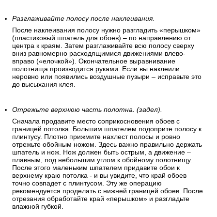
Разглаживайте полосу после наклеивания.
После наклеивания полосу нужно разгладить «перышком»
(пластиковый шпатель для обоев) – по направлению от
центра к краям. Затем разглаживайте всю полосу сверху
вниз равномерно расходящимися движениями влево-
вправо («елочкой»). Окончательное выравнивание
полотнища производится руками. Если вы наклеили
неровно или появились воздушные пузыри – исправьте это
до высыхания клея.
Отрежьте верхнюю часть полотна. (задел).
Сначала продавите место соприкосновения обоев с
границей потолка. Большим шпателем подоприте полосу к
плинтусу. Плотно прижмите нахлест полосы и ровно
отрежьте обойным ножом. Здесь важно правильно держать
шпатель и нож. Нож должен быть острым, а движение –
плавным, под небольшим углом к обойному полотнищу.
После этого маленьким шпателем придавите обои к
верхнему краю потолка - и вы увидите, что край обоев
точно совпадет с плинтусом. Эту же операцию
рекомендуется проделать с нижней границей обоев. После
отрезания обработайте край «перышком» и разгладьте
влажной губкой.