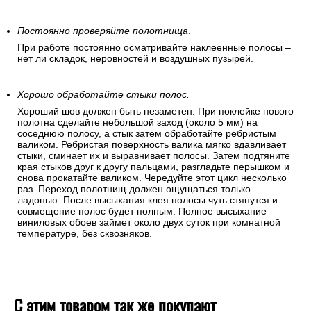
Постоянно проверяйте полотнища
.
При работе постоянно осматривайте наклеенные полосы –
нет ли складок, неровностей и воздушных пузырей.
Хорошо обработайте стыки полос.
Хороший шов должен быть незаметен. При поклейке нового
полотна сделайте небольшой заход (около 5 мм) на
соседнюю полосу, а стык затем обработайте ребристым
валиком. Ребристая поверхность валика мягко вдавливает
стыки, сминает их и выравнивает полосы. Затем подтяните
края стыков друг к другу пальцами, разгладьте перышком и
снова прокатайте валиком. Чередуйте этот цикл несколько
раз. Переход полотнищ должен ощущаться только
ладонью. После высыхания клея полосы чуть стянутся и
совмещение полос будет полным. Полное высыхание
виниловых обоев займет около двух суток при комнатной
температуре, без сквозняков.
С этим товаром так же покупают