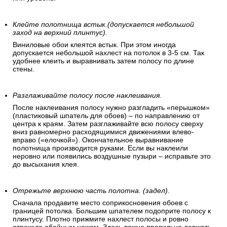
Клейте полотнища встык.(допускается небольшой
заход на верхний плинтус).
Виниловые обои клеятся встык. При этом иногда
допускается небольшой нахлест на потолок в 3-5 см. Так
удобнее клеить и выравнивать затем полосу по длине
стены.
Разглаживайте полосу после наклеивания.
После наклеивания полосу нужно разгладить «перышком»
(пластиковый шпатель для обоев) – по направлению от
центра к краям. Затем разглаживайте всю полосу сверху
вниз равномерно расходящимися движениями влево-
вправо («елочкой»). Окончательное выравнивание
полотнища производится руками. Если вы наклеили
неровно или появились воздушные пузыри – исправьте это
до высыхания клея.
Отрежьте верхнюю часть полотна. (задел).
Сначала продавите место соприкосновения обоев с
границей потолка. Большим шпателем подоприте полосу к
плинтусу. Плотно прижмите нахлест полосы и ровно