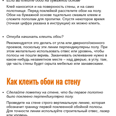
Е
сли вы клеите обои на бумажной основе
Клей наносится и на поверхность стены, и на само
полотнище. Перед поклейкой расстелите обои на полу.
Обои на бумажной основе тщательно смажьте клеем и
сложите пополам для пропитки. Спустя некоторое время
(точная цифра указана в инструкции) их можно клеить.
Откуда начинать клеить обои?
Рекомендуется это делать от угла или дверного/оконного
проемов, поскольку эти линии перпендикулярны полу. При
этом желательно использовать отвес или уровень, чтобы
полосы не пошли вкривь. Заканчивать оклеивание нужно в
каком-нибудь незаметном месте – над дверью, в углу, там,
где часть стены будет скрыта мебелью или занавесками.
Как клеить обои на стену
Сделайте пометку на стене, что бы первое полотно
было поклеено перпендикулярно полу.
Проведите на стене строго вертикальную линию, которая
обозначит границу первой поклеенной обойной полосы.
Для точности линии используйте строительный отвес, лазер
или уровень.