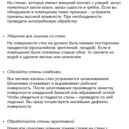
На стенах, которые имеют внешний контакт с улицей, могут
появляться капли влаги, запах сырости и грибок. Если вы
обнаружили в помещении такие признаки – устраните
причины высокой влажности. При необходимости
проведите антигрибковую обработку.
Уберите все лишнее со стен.
На поверхности стен не должно быть никаких посторонних
предметов (кронштейнов, креплений, гвоздей). Если в
помещении были поклеены старые обои, то смочите их
водой и удалите кистью или шпателем.
Сделайте стены гладкими.
Все мелкие изъяны стен устраняются шпаклеванием.
Шпаклевка сглаживает и выравнивает рабочую
поверхность. После шпатлевания произведите зачистку
поверхности наждачной бумагой или абразивной сеткой.
Чтобы убедиться в гладкости стены – проведите по ней
ладонью. Вы сразу почувствуете малейшие дефекты
поверхности.
Обработайте стены грунтовкой.
Нанесите грунтовку ровным тонким слоем на стену с