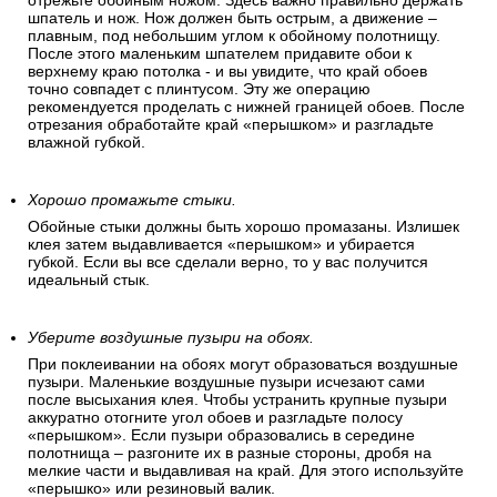
отрежьте обойным ножом. Здесь важно правильно держать
шпатель и нож. Нож должен быть острым, а движение –
плавным, под небольшим углом к обойному полотнищу.
После этого маленьким шпателем придавите обои к
верхнему краю потолка - и вы увидите, что край обоев
точно совпадет с плинтусом. Эту же операцию
рекомендуется проделать с нижней границей обоев. После
отрезания обработайте край «перышком» и разгладьте
влажной губкой.
Хорошо промажьте стыки.
Обойные стыки должны быть хорошо промазаны. Излишек
клея затем выдавливается «перышком» и убирается
губкой. Если вы все сделали верно, то у вас получится
идеальный стык.
Уберите воздушные пузыри на обоях.
При поклеивании на обоях могут образоваться воздушные
пузыри. Маленькие воздушные пузыри исчезают сами
после высыхания клея. Чтобы устранить крупные пузыри
аккуратно отогните угол обоев и разгладьте полосу
«перышком». Если пузыри образовались в середине
полотнища – разгоните их в разные стороны, дробя на
мелкие части и выдавливая на край. Для этого используйте
«перышко» или резиновый валик.