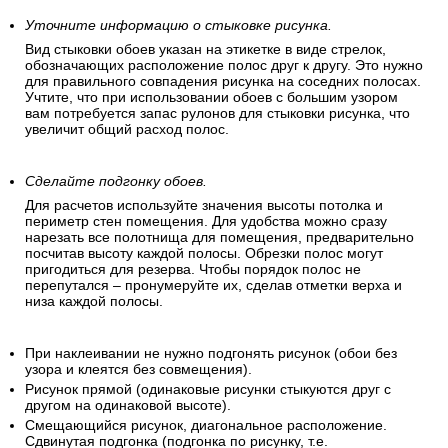
Уточните информацию о стыковке рисунка.
Вид стыковки обоев указан на этикетке в виде стрелок,
обозначающих расположение полос друг к другу. Это нужно
для правильного совпадения рисунка на соседних полосах.
Учтите, что при использовании обоев с большим узором
вам потребуется запас рулонов для стыковки рисунка, что
увеличит общий расход полос.
Сделайте подгонку обоев.
Для расчетов используйте значения высоты потолка и
периметр стен помещения. Для удобства можно сразу
нарезать все полотнища для помещения, предварительно
посчитав высоту каждой полосы. Обрезки полос могут
пригодиться для резерва. Чтобы порядок полос не
перепутался – пронумеруйте их, сделав отметки верха и
низа каждой полосы.
При наклеивании не нужно подгонять рисунок (обои без
узора и клеятся без совмещения).
Рисунок прямой (одинаковые рисунки стыкуются друг с
другом на одинаковой высоте).
Смещающийся рисунок, диагональное расположение.
Сдвинутая подгонка (подгонка по рисунку, т.е.