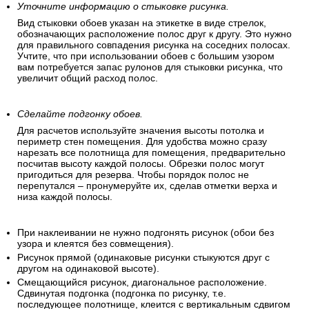
Уточните информацию о стыковке рисунка.
Вид стыковки обоев указан на этикетке в виде стрелок,
обозначающих расположение полос друг к другу. Это нужно
для правильного совпадения рисунка на соседних полосах.
Учтите, что при использовании обоев с большим узором
вам потребуется запас рулонов для стыковки рисунка, что
увеличит общий расход полос.
Сделайте подгонку обоев.
Для расчетов используйте значения высоты потолка и
периметр стен помещения. Для удобства можно сразу
нарезать все полотнища для помещения, предварительно
посчитав высоту каждой полосы. Обрезки полос могут
пригодиться для резерва. Чтобы порядок полос не
перепутался – пронумеруйте их, сделав отметки верха и
низа каждой полосы.
При наклеивании не нужно подгонять рисунок (обои без
узора и клеятся без совмещения).
Рисунок прямой (одинаковые рисунки стыкуются друг с
другом на одинаковой высоте).
Смещающийся рисунок, диагональное расположение.
Сдвинутая подгонка (подгонка по рисунку, т.е.
последующее полотнище, клеится с вертикальным сдвигом