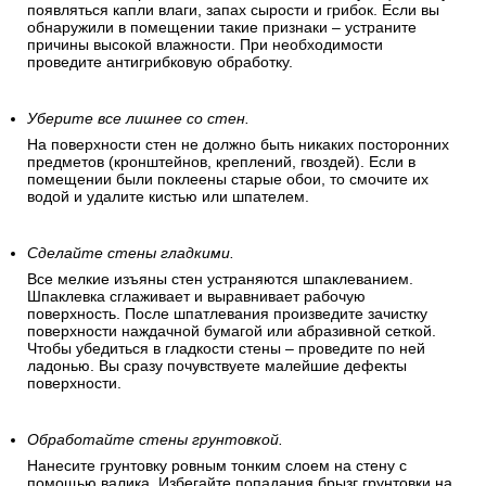
появляться капли влаги, запах сырости и грибок. Если вы
обнаружили в помещении такие признаки – устраните
причины высокой влажности. При необходимости
проведите антигрибковую обработку.
Уберите все лишнее со стен.
На поверхности стен не должно быть никаких посторонних
предметов (кронштейнов, креплений, гвоздей). Если в
помещении были поклеены старые обои, то смочите их
водой и удалите кистью или шпателем.
Сделайте стены гладкими.
Все мелкие изъяны стен устраняются шпаклеванием.
Шпаклевка сглаживает и выравнивает рабочую
поверхность. После шпатлевания произведите зачистку
поверхности наждачной бумагой или абразивной сеткой.
Чтобы убедиться в гладкости стены – проведите по ней
ладонью. Вы сразу почувствуете малейшие дефекты
поверхности.
Обработайте стены грунтовкой.
Нанесите грунтовку ровным тонким слоем на стену с
помощью валика. Избегайте попадания брызг грунтовки на