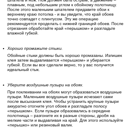
шпатель и нож. Нож должен быть острым, а движение –
плавным, под небольшим углом к обойному полотнищу.
После этого маленьким шпателем придавите обои к
верхнему краю потолка - и вы увидите, что край обоев
точно совпадет с плинтусом. Эту же операцию
рекомендуется проделать с нижней границей обоев. После
отрезания обработайте край «перышком» и разгладьте
влажной губкой.
Хорошо промажьте стыки.
Обойные стыки должны быть хорошо промазаны. Излишек
клея затем выдавливается «перышком» и убирается
губкой. Если вы все сделали верно, то у вас получится
идеальный стык.
Уберите воздушные пузыри на обоях.
При поклеивании на обоях могут образоваться воздушные
пузыри. Маленькие воздушные пузыри исчезают сами
после высыхания клея. Чтобы устранить крупные пузыри
аккуратно отогните угол обоев и разгладьте полосу
«перышком». Если пузыри образовались в середине
полотнища – разгоните их в разные стороны, дробя на
мелкие части и выдавливая на край. Для этого используйте
«перышко» или резиновый валик.