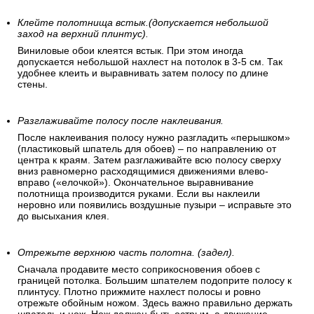
Клейте полотнища встык.(допускается небольшой
заход на верхний плинтус).
Виниловые обои клеятся встык. При этом иногда
допускается небольшой нахлест на потолок в 3-5 см. Так
удобнее клеить и выравнивать затем полосу по длине
стены.
Разглаживайте полосу после наклеивания.
После наклеивания полосу нужно разгладить «перышком»
(пластиковый шпатель для обоев) – по направлению от
центра к краям. Затем разглаживайте всю полосу сверху
вниз равномерно расходящимися движениями влево-
вправо («елочкой»). Окончательное выравнивание
полотнища производится руками. Если вы наклеили
неровно или появились воздушные пузыри – исправьте это
до высыхания клея.
Отрежьте верхнюю часть полотна. (задел).
Сначала продавите место соприкосновения обоев с
границей потолка. Большим шпателем подоприте полосу к
плинтусу. Плотно прижмите нахлест полосы и ровно
отрежьте обойным ножом. Здесь важно правильно держать