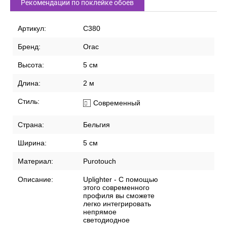
Рекомендации по поклейке обоев
Артикул:
C380
Бренд:
Orac
Высота:
5 см
Длина:
2 м
Стиль:
Современный
Страна:
Бельгия
Ширина:
5 см
Материал:
Purotouch
Описание:
Uplighter - С помощью
этого современного
профиля вы сможете
легко интегрировать
непрямое
светодиодное