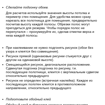
Сделайте подгонку обоев.
Для расчетов используйте значения высоты потолка и
периметр стен помещения. Для удобства можно сразу
нарезать все полотнища для помещения, предварительно
посчитав высоту каждой полосы. Обрезки полос могут
пригодиться для резерва. Чтобы порядок полос не
перепутался – пронумеруйте их, сделав отметки верха и
низа каждой полосы.
При наклеивании не нужно подгонять рисунок (обои без
узора и клеятся без совмещения).
Рисунок прямой (одинаковые рисунки стыкуются друг с
другом на одинаковой высоте).
Смещающийся рисунок, диагональное расположение.
Сдвинутая подгонка (подгонка по рисунку, т.е.
последующее полотнище, клеится с вертикальным сдвигом
относительно предыдущего
Рисунок не определен (встречная наклейка). Каждое из
последующих полотен клеится в противоположном
направлении, относительно предыдущего
Подготовьте обойный клей
Обойный клей выбирается согласно рекомендациям