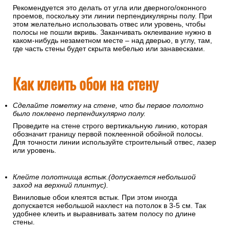
Рекомендуется это делать от угла или дверного/оконного
проемов, поскольку эти линии перпендикулярны полу. При
этом желательно использовать отвес или уровень, чтобы
полосы не пошли вкривь. Заканчивать оклеивание нужно в
каком-нибудь незаметном месте – над дверью, в углу, там,
где часть стены будет скрыта мебелью или занавесками.
Как клеить обои на стену
Сделайте пометку на стене, что бы первое полотно
было поклеено перпендикулярно полу.
Проведите на стене строго вертикальную линию, которая
обозначит границу первой поклеенной обойной полосы.
Для точности линии используйте строительный отвес, лазер
или уровень.
Клейте полотнища встык.(допускается небольшой
заход на верхний плинтус).
Виниловые обои клеятся встык. При этом иногда
допускается небольшой нахлест на потолок в 3-5 см. Так
удобнее клеить и выравнивать затем полосу по длине
стены.