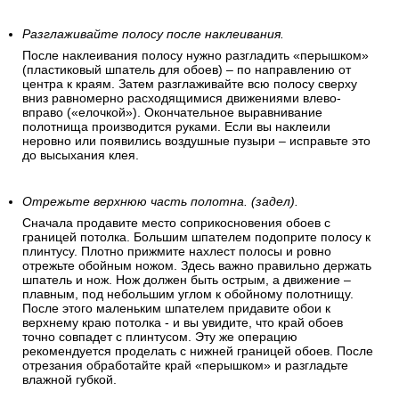
Разглаживайте полосу после наклеивания.
После наклеивания полосу нужно разгладить «перышком»
(пластиковый шпатель для обоев) – по направлению от
центра к краям. Затем разглаживайте всю полосу сверху
вниз равномерно расходящимися движениями влево-
вправо («елочкой»). Окончательное выравнивание
полотнища производится руками. Если вы наклеили
неровно или появились воздушные пузыри – исправьте это
до высыхания клея.
Отрежьте верхнюю часть полотна. (задел).
Сначала продавите место соприкосновения обоев с
границей потолка. Большим шпателем подоприте полосу к
плинтусу. Плотно прижмите нахлест полосы и ровно
отрежьте обойным ножом. Здесь важно правильно держать
шпатель и нож. Нож должен быть острым, а движение –
плавным, под небольшим углом к обойному полотнищу.
После этого маленьким шпателем придавите обои к
верхнему краю потолка - и вы увидите, что край обоев
точно совпадет с плинтусом. Эту же операцию
рекомендуется проделать с нижней границей обоев. После
отрезания обработайте край «перышком» и разгладьте
влажной губкой.