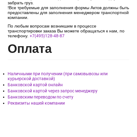
повреждений товара, зафиксировать на фото или видео.
! Необходимо получить от курьера Акт с подписью и
печатью перевозчика, подписать приёмную накладную и
забрать груз.
!Все требуемые для заполнения формы Актов должны быть
предоставлены для заполнения менеджером транспортной
компании.
По любым вопросам возникшим в процессе
транспортировки заказа Вы можете обращаться к нам, по
телефону.
+7(495)128-48-87
Опл
ата
Наличными при получении (при самовывозы или
курьерской доставкой)
Банковской картой онлайн
Банковской картой через запрос менеджеру
Банковским переводом по счету
Реквизиты нашей компании