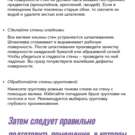
Уберите все лишнее со стен.
На поверхности стен не должно быть никаких посторонних
предметов (кронштейнов, креплений, гвоздей). Если в
помещении были поклеены старые обои, то смочите их
водой и удалите кистью или шпателем.
Сделайте стены гладкими.
Все мелкие изъяны стен устраняются шпаклеванием.
Шпаклевка сглаживает и выравнивает рабочую
поверхность. После шпатлевания произведите зачистку
поверхности наждачной бумагой или абразивной сеткой.
Чтобы убедиться в гладкости стены – проведите по ней
ладонью. Вы сразу почувствуете малейшие дефекты
поверхности.
Обработайте стены грунтовкой.
Нанесите грунтовку ровным тонким слоем на стену с
помощью валика. Избегайте попадания брызг грунтовки на
потолок и пол. Рекомендуется выбирать грунтовку
глубокого проникновения.