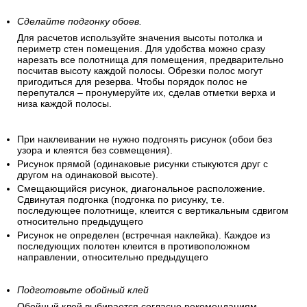
Учтите, что при использовании обоев с большим узором
вам потребуется запас рулонов для стыковки рисунка, что
увеличит общий расход полос.
Сделайте подгонку обоев.
Для расчетов используйте значения высоты потолка и
периметр стен помещения. Для удобства можно сразу
нарезать все полотнища для помещения, предварительно
посчитав высоту каждой полосы. Обрезки полос могут
пригодиться для резерва. Чтобы порядок полос не
перепутался – пронумеруйте их, сделав отметки верха и
низа каждой полосы.
При наклеивании не нужно подгонять рисунок (обои без
узора и клеятся без совмещения).
Рисунок прямой (одинаковые рисунки стыкуются друг с
другом на одинаковой высоте).
Смещающийся рисунок, диагональное расположение.
Сдвинутая подгонка (подгонка по рисунку, т.е.
последующее полотнище, клеится с вертикальным сдвигом
относительно предыдущего
Рисунок не определен (встречная наклейка). Каждое из
последующих полотен клеится в противоположном
направлении, относительно предыдущего