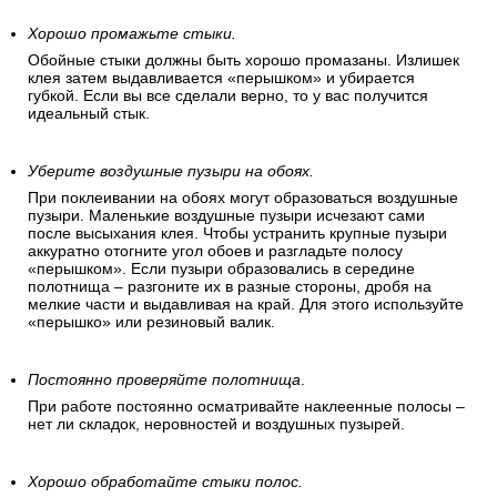
рекомендуется проделать с нижней границей обоев. После
отрезания обработайте край «перышком» и разгладьте
влажной губкой.
Хорошо промажьте стыки.
Обойные стыки должны быть хорошо промазаны. Излишек
клея затем выдавливается «перышком» и убирается
губкой. Если вы все сделали верно, то у вас получится
идеальный стык.
Уберите воздушные пузыри на обоях.
При поклеивании на обоях могут образоваться воздушные
пузыри. Маленькие воздушные пузыри исчезают сами
после высыхания клея. Чтобы устранить крупные пузыри
аккуратно отогните угол обоев и разгладьте полосу
«перышком». Если пузыри образовались в середине
полотнища – разгоните их в разные стороны, дробя на
мелкие части и выдавливая на край. Для этого используйте
«перышко» или резиновый валик.
Постоянно проверяйте полотнища
.
При работе постоянно осматривайте наклеенные полосы –
нет ли складок, неровностей и воздушных пузырей.