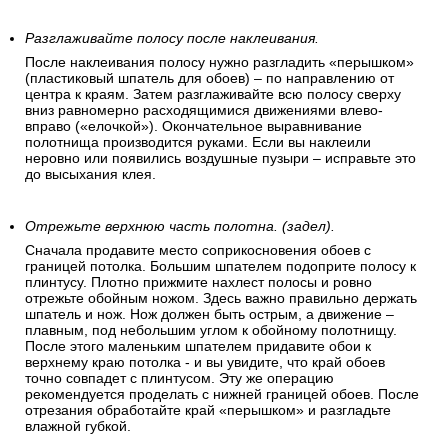
допускается небольшой нахлест на потолок в 3-5 см. Так
удобнее клеить и выравнивать затем полосу по длине
стены.
Разглаживайте полосу после наклеивания.
После наклеивания полосу нужно разгладить «перышком»
(пластиковый шпатель для обоев) – по направлению от
центра к краям. Затем разглаживайте всю полосу сверху
вниз равномерно расходящимися движениями влево-
вправо («елочкой»). Окончательное выравнивание
полотнища производится руками. Если вы наклеили
неровно или появились воздушные пузыри – исправьте это
до высыхания клея.
Отрежьте верхнюю часть полотна. (задел).
Сначала продавите место соприкосновения обоев с
границей потолка. Большим шпателем подоприте полосу к
плинтусу. Плотно прижмите нахлест полосы и ровно
отрежьте обойным ножом. Здесь важно правильно держать
шпатель и нож. Нож должен быть острым, а движение –
плавным, под небольшим углом к обойному полотнищу.
После этого маленьким шпателем придавите обои к
верхнему краю потолка - и вы увидите, что край обоев
точно совпадет с плинтусом. Эту же операцию