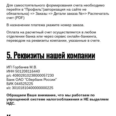
Самостоятельно скачать
счет
на оплату
Рекомендуем предварительно согласовать состав и даты
доставки с менеджером.
Для самостоятельного формирования счета необходимо
перейти в “Профиль”(авторизация на сайте не
обязательна) => Заказы => Детали заказа №=> Распечатать
счет (PDF)
В назначении платежа укажите номер заказа.
Оплата на расчетный счет осуществляется в любом
отделении банка или через сервис онлайн-банкинга,
переводом на реквизиты компании, указанные в счете.
5. Реквизиты нашей компании
ИП Горбачев М.В.
ИНН 501208116440
р/с 40802810238000057230
Банк ОАО "Сбербанк России"
БИК 044525225
к/с 30101810400000000225
Обращаем Ваше внимание, что мы работаем по
упрощенной системе налогооблажения и НЕ выделяем