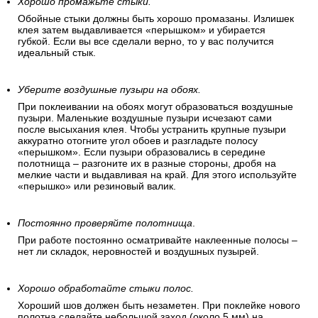
Хорошо промажьте стыки.
Обойные стыки должны быть хорошо промазаны. Излишек
клея затем выдавливается «перышком» и убирается
губкой. Если вы все сделали верно, то у вас получится
идеальный стык.
Уберите воздушные пузыри на обоях.
При поклеивании на обоях могут образоваться воздушные
пузыри. Маленькие воздушные пузыри исчезают сами
после высыхания клея. Чтобы устранить крупные пузыри
аккуратно отогните угол обоев и разгладьте полосу
«перышком». Если пузыри образовались в середине
полотнища – разгоните их в разные стороны, дробя на
мелкие части и выдавливая на край. Для этого используйте
«перышко» или резиновый валик.
Постоянно проверяйте полотнища
.
При работе постоянно осматривайте наклеенные полосы –
нет ли складок, неровностей и воздушных пузырей.
Хорошо обработайте стыки полос.
Хороший шов должен быть незаметен. При поклейке нового
полотна сделайте небольшой заход (около 5 мм) на