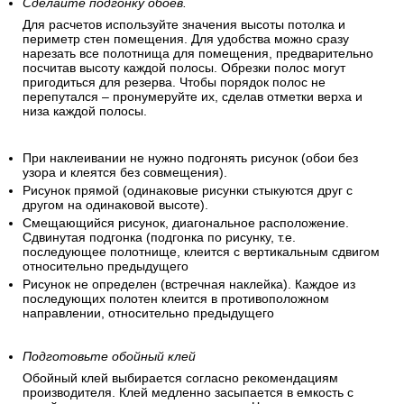
Сделайте подгонку обоев.
Для расчетов используйте значения высоты потолка и
периметр стен помещения. Для удобства можно сразу
нарезать все полотнища для помещения, предварительно
посчитав высоту каждой полосы. Обрезки полос могут
пригодиться для резерва. Чтобы порядок полос не
перепутался – пронумеруйте их, сделав отметки верха и
низа каждой полосы.
При наклеивании не нужно подгонять рисунок (обои без
узора и клеятся без совмещения).
Рисунок прямой (одинаковые рисунки стыкуются друг с
другом на одинаковой высоте).
Смещающийся рисунок, диагональное расположение.
Сдвинутая подгонка (подгонка по рисунку, т.е.
последующее полотнище, клеится с вертикальным сдвигом
относительно предыдущего
Рисунок не определен (встречная наклейка). Каждое из
последующих полотен клеится в противоположном
направлении, относительно предыдущего
Подготовьте обойный клей
Обойный клей выбирается согласно рекомендациям
производителя. Клей медленно засыпается в емкость с