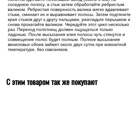
соседнюю полосу, а стык затем обработайте ребристым
валиком. Ребристая поверхность валика мягко вдавливает
стыки, сминает их и выравнивает полосы. Затем подтяните
края стыков друг к другу пальцами, разгладьте перышком и
снова прокатайте валиком. Чередуйте этот цикл несколько
раз. Переход полотнищ должен ощущаться только
ладонью. После высыхания клея полосы чуть стянутся и
совмещение полос будет полным. Полное высыхание
виниловых обоев займет около двух суток при комнатной
температуре, без сквозняков.
С этим товаром так же покупают