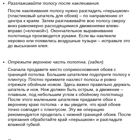
Разглаживайте полосу после наклеивания.
После наклеивания полосу нужно разгладить «перышком»
(пластиковый шпатель для обоев) – по направлению от
центра к краям. Затем разглаживайте всю полосу сверху
вниз равномерно расходящимися движениями влево-
вправо («елочкой»). Окончательное выравнивание
полотнища производится руками. Если вы наклеили
неровно или появились воздушные пузыри – исправьте это
до высыхания клея.
Отрежьте верхнюю часть полотна. (задел).
Сначала продавите место соприкосновения обоев с
границей потолка. Большим шпателем подоприте полосу к
плинтусу. Плотно прижмите нахлест полосы и ровно
отрежьте обойным ножом. Здесь важно правильно держать
шпатель и нож. Нож должен быть острым, а движение –
плавным, под небольшим углом к обойному полотнищу.
После этого маленьким шпателем придавите обои к
верхнему краю потолка - и вы увидите, что край обоев
точно совпадет с плинтусом. Эту же операцию
рекомендуется проделать с нижней границей обоев. После
отрезания обработайте край «перышком» и разгладьте
влажной губкой.