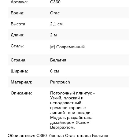
Артикул:
C360
Бренд:
Orac
Высота:
2,1 см
Длина:
2 м
Стиль:
Современный
Страна:
Бельгия
Ширина:
6 см
Материал:
Purotouch
Описание:
Потолочный плинтус -
Узкий, плоский и
неподвластный
времени карниз с
линией тени позади.
Модель разработана
дизайнером Жаком
Верграхтом.
Обои артикул C360, бренда Orac, страна Бельгия.