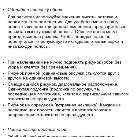
Сделайте подгонку обоев.
Для расчетов используйте значения высоты потолка и
периметр стен помещения. Для удобства можно сразу
нарезать все полотнища для помещения, предварительно
посчитав высоту каждой полосы. Обрезки полос могут
пригодиться для резерва. Чтобы порядок полос не
перепутался – пронумеруйте их, сделав отметки верха и
низа каждой полосы.
При наклеивании не нужно подгонять рисунок (обои без
узора и клеятся без совмещения).
Рисунок прямой (одинаковые рисунки стыкуются друг с
другом на одинаковой высоте).
Смещающийся рисунок, диагональное расположение.
Сдвинутая подгонка (подгонка по рисунку, т.е.
последующее полотнище, клеится с вертикальным сдвигом
относительно предыдущего
Рисунок не определен (встречная наклейка). Каждое из
последующих полотен клеится в противоположном
направлении, относительно предыдущего
Подготовьте обойный клей
Обойный клей выбирается согласно рекомендациям