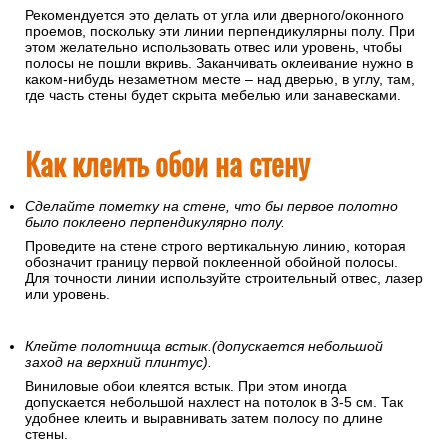
Рекомендуется это делать от угла или дверного/оконного
проемов, поскольку эти линии перпендикулярны полу. При
этом желательно использовать отвес или уровень, чтобы
полосы не пошли вкривь. Заканчивать оклеивание нужно в
каком-нибудь незаметном месте – над дверью, в углу, там,
где часть стены будет скрыта мебелью или занавесками.
Как клеить обои на стену
Сделайте пометку на стене, что бы первое полотно
было поклеено перпендикулярно полу.
Проведите на стене строго вертикальную линию, которая
обозначит границу первой поклеенной обойной полосы.
Для точности линии используйте строительный отвес, лазер
или уровень.
Клейте полотнища встык.(допускается небольшой
заход на верхний плинтус).
Виниловые обои клеятся встык. При этом иногда
допускается небольшой нахлест на потолок в 3-5 см. Так
удобнее клеить и выравнивать затем полосу по длине
стены.