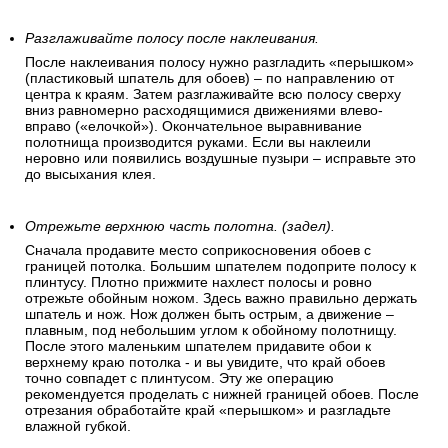
Разглаживайте полосу после наклеивания.
После наклеивания полосу нужно разгладить «перышком»
(пластиковый шпатель для обоев) – по направлению от
центра к краям. Затем разглаживайте всю полосу сверху
вниз равномерно расходящимися движениями влево-
вправо («елочкой»). Окончательное выравнивание
полотнища производится руками. Если вы наклеили
неровно или появились воздушные пузыри – исправьте это
до высыхания клея.
Отрежьте верхнюю часть полотна. (задел).
Сначала продавите место соприкосновения обоев с
границей потолка. Большим шпателем подоприте полосу к
плинтусу. Плотно прижмите нахлест полосы и ровно
отрежьте обойным ножом. Здесь важно правильно держать
шпатель и нож. Нож должен быть острым, а движение –
плавным, под небольшим углом к обойному полотнищу.
После этого маленьким шпателем придавите обои к
верхнему краю потолка - и вы увидите, что край обоев
точно совпадет с плинтусом. Эту же операцию
рекомендуется проделать с нижней границей обоев. После
отрезания обработайте край «перышком» и разгладьте
влажной губкой.