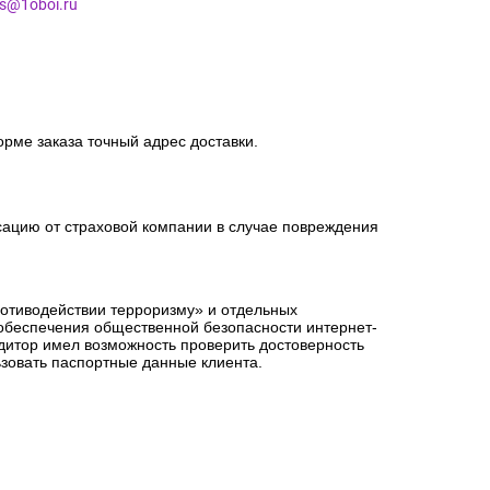
es@1oboi.ru
орме заказа точный адрес доставки.
сацию от страховой компании в случае повреждения
ротиводействии терроризму» и отдельных
 обеспечения общественной безопасности интернет-
едитор имел возможность проверить достоверность
зовать паспортные данные клиента.