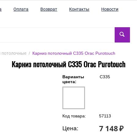
а
Оплата
Возврат
Контакты
Новости
 потолочные
/
Карниз потолочный C335 Orac Purotouch
Карниз потолочный C335 Orac Purotouch
Варианты
C335
цвета:
Код товара:
57113
7 148
₽
Цена: