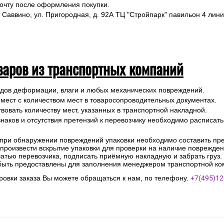
почту после оформления покупки.
 Саввино, ул. Пригородная, д. 92А ТЦ "Стройпарк" павильон 4 лини
варов из транспортных компаний
ледов деформации, влаги и любых механических повреждений.
 мест с количеством мест в товаросопроводительных документах.
вовать количеству мест, указанных в транспортной накладной.
наков и отсутствия претензий к перевозчику необходимо расписатьс
 при обнаружении повреждений упаковки необходимо составить прет
е произвести вскрытие упаковки для проверки на наличие поврежде
чатью перевозчика, подписать приёмную накладную и забрать груз.
быть предоставлены для заполнения менеджером транспортной ко
овки заказа Вы можете обращаться к нам, по телефону.
+7(495)12