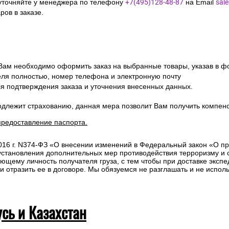
уточняйте у менеджера по телефону
+7(495)128-48-87
на Email
sal
ов в заказе.
 Вам необходимо оформить заказ на выбранные товары, указав в ф
ля полностью, номер телефона и электронную почту
ля подтверждения заказа и уточнения внесенных данных.
одлежит страхованию, данная мера позволит Вам получить компен
предоставление паспорта.
2016 г. N374-ФЗ «О внесении изменений в Федеральный закон «О п
 установления дополнительных мер противодействия терроризму и
ющему личность получателя груза, с тем чтобы при доставке эксп
отразить ее в договоре. Мы обязуемся не разглашать и не исполь
усь и Казахстан