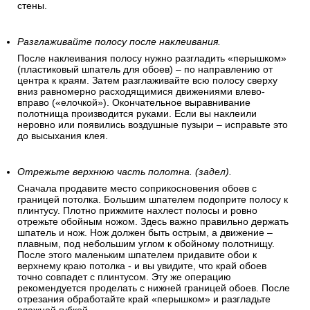
стены.
Разглаживайте полосу после наклеивания.
После наклеивания полосу нужно разгладить «перышком»
(пластиковый шпатель для обоев) – по направлению от
центра к краям. Затем разглаживайте всю полосу сверху
вниз равномерно расходящимися движениями влево-
вправо («елочкой»). Окончательное выравнивание
полотнища производится руками. Если вы наклеили
неровно или появились воздушные пузыри – исправьте это
до высыхания клея.
Отрежьте верхнюю часть полотна. (задел).
Сначала продавите место соприкосновения обоев с
границей потолка. Большим шпателем подоприте полосу к
плинтусу. Плотно прижмите нахлест полосы и ровно
отрежьте обойным ножом. Здесь важно правильно держать
шпатель и нож. Нож должен быть острым, а движение –
плавным, под небольшим углом к обойному полотнищу.
После этого маленьким шпателем придавите обои к
верхнему краю потолка - и вы увидите, что край обоев
точно совпадет с плинтусом. Эту же операцию
рекомендуется проделать с нижней границей обоев. После
отрезания обработайте край «перышком» и разгладьте