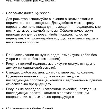
увеличит общий расход полос.
Сделайте подгонку обоев.
Для расчетов используйте значения высоты потолка и
периметр стен помещения. Для удобства можно сразу
нарезать все полотнища для помещения, предварительно
посчитав высоту каждой полосы. Обрезки полос могут
пригодиться для резерва. Чтобы порядок полос не
перепутался – пронумеруйте их, сделав отметки верха и
низа каждой полосы.
При наклеивании не нужно подгонять рисунок (обои без
узора и клеятся без совмещения).
Рисунок прямой (одинаковые рисунки стыкуются друг с
другом на одинаковой высоте).
Смещающийся рисунок, диагональное расположение.
Сдвинутая подгонка (подгонка по рисунку, т.е.
последующее полотнище, клеится с вертикальным сдвигом
относительно предыдущего
Рисунок не определен (встречная наклейка). Каждое из
последующих полотен клеится в противоположном
направлении, относительно предыдущего
Подготовьте обойный клей