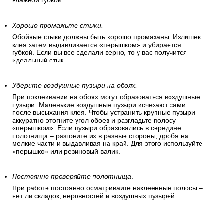
влажной губкой.
Хорошо промажьте стыки.
Обойные стыки должны быть хорошо промазаны. Излишек
клея затем выдавливается «перышком» и убирается
губкой. Если вы все сделали верно, то у вас получится
идеальный стык.
Уберите воздушные пузыри на обоях.
При поклеивании на обоях могут образоваться воздушные
пузыри. Маленькие воздушные пузыри исчезают сами
после высыхания клея. Чтобы устранить крупные пузыри
аккуратно отогните угол обоев и разгладьте полосу
«перышком». Если пузыри образовались в середине
полотнища – разгоните их в разные стороны, дробя на
мелкие части и выдавливая на край. Для этого используйте
«перышко» или резиновый валик.
Постоянно проверяйте полотнища
.
При работе постоянно осматривайте наклеенные полосы –
нет ли складок, неровностей и воздушных пузырей.