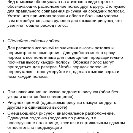
Вид стыковки обоев указан на этикетке в виде стрелок,
обозначающих расположение полос друг к другу. Это нужно
для правильного совпадения рисунка на соседних полосах.
Учтите, что при использовании обоев с большим узором
вам потребуется запас рулонов для стыковки рисунка, что
увеличит общий расход полос.
Сделайте подгонку обоев.
Для расчетов используйте значения высоты потолка и
периметр стен помещения. Для удобства можно сразу
нарезать все полотнища для помещения, предварительно
посчитав высоту каждой полосы. Обрезки полос могут
пригодиться для резерва. Чтобы порядок полос не
перепутался – пронумеруйте их, сделав отметки верха и
низа каждой полосы.
При наклеивании не нужно подгонять рисунок (обои без
узора и клеятся без совмещения).
Рисунок прямой (одинаковые рисунки стыкуются друг с
другом на одинаковой высоте).
Смещающийся рисунок, диагональное расположение.
Сдвинутая подгонка (подгонка по рисунку, т.е.
последующее полотнище, клеится с вертикальным сдвигом
относительно предыдущего