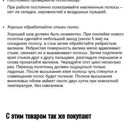
Постоянно проверяйте полотнища
.
При работе постоянно осматривайте наклеенные полосы –
нет ли складок, неровностей и воздушных пузырей.
Хорошо обработайте стыки полос.
Хороший шов должен быть незаметен. При поклейке нового
полотна сделайте небольшой заход (около 5 мм) на
соседнюю полосу, а стык затем обработайте ребристым
валиком. Ребристая поверхность валика мягко вдавливает
стыки, сминает их и выравнивает полосы. Затем подтяните
края стыков друг к другу пальцами, разгладьте перышком и
снова прокатайте валиком. Чередуйте этот цикл несколько
раз. Переход полотнищ должен ощущаться только
ладонью. После высыхания клея полосы чуть стянутся и
совмещение полос будет полным. Полное высыхание
виниловых обоев займет около двух суток при комнатной
температуре, без сквозняков.
С этим товаром так же покупают