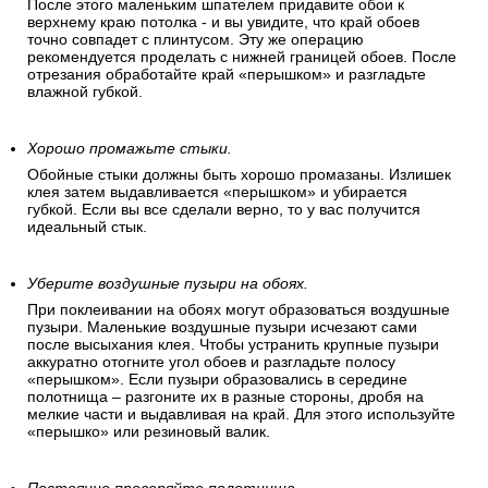
После этого маленьким шпателем придавите обои к
верхнему краю потолка - и вы увидите, что край обоев
точно совпадет с плинтусом. Эту же операцию
рекомендуется проделать с нижней границей обоев. После
отрезания обработайте край «перышком» и разгладьте
влажной губкой.
Хорошо промажьте стыки.
Обойные стыки должны быть хорошо промазаны. Излишек
клея затем выдавливается «перышком» и убирается
губкой. Если вы все сделали верно, то у вас получится
идеальный стык.
Уберите воздушные пузыри на обоях.
При поклеивании на обоях могут образоваться воздушные
пузыри. Маленькие воздушные пузыри исчезают сами
после высыхания клея. Чтобы устранить крупные пузыри
аккуратно отогните угол обоев и разгладьте полосу
«перышком». Если пузыри образовались в середине
полотнища – разгоните их в разные стороны, дробя на
мелкие части и выдавливая на край. Для этого используйте
«перышко» или резиновый валик.