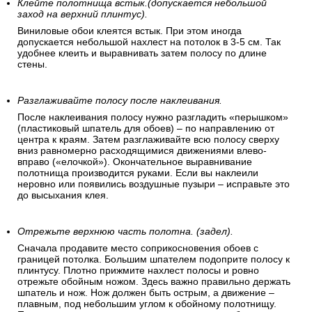
Клейте полотнища встык.(допускается небольшой
заход на верхний плинтус).
Виниловые обои клеятся встык. При этом иногда
допускается небольшой нахлест на потолок в 3-5 см. Так
удобнее клеить и выравнивать затем полосу по длине
стены.
Разглаживайте полосу после наклеивания.
После наклеивания полосу нужно разгладить «перышком»
(пластиковый шпатель для обоев) – по направлению от
центра к краям. Затем разглаживайте всю полосу сверху
вниз равномерно расходящимися движениями влево-
вправо («елочкой»). Окончательное выравнивание
полотнища производится руками. Если вы наклеили
неровно или появились воздушные пузыри – исправьте это
до высыхания клея.
Отрежьте верхнюю часть полотна. (задел).
Сначала продавите место соприкосновения обоев с
границей потолка. Большим шпателем подоприте полосу к
плинтусу. Плотно прижмите нахлест полосы и ровно
отрежьте обойным ножом. Здесь важно правильно держать
шпатель и нож. Нож должен быть острым, а движение –
плавным, под небольшим углом к обойному полотнищу.