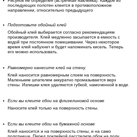
Рисунок не определен (встречная наклейка). Каждое из
последующих полотен клеится в противоположном
направлении, относительно предыдущего
Подготовьте обойный клей
Обойный клей выбирается согласно рекомендациям
производителя. Клей медленно засыпается в емкость с
водой при постоянном помешивании. Через некоторое
время клей набухнет и будет напоминать кисель. Теперь
его можно использовать.
Равномерно нанесите клей на стену.
Клей наносится равномерным слоем на поверхность.
Маленьким шпателем аккуратно промазывается верх
стены. Излишки клея удаляются губкой, намоченной в воде.
Если вы клеите обои на флизелиновой основе
Наносите клей только на поверхность стены.
Е
сли вы клеите обои на бумажной основе
Клей наносится и на поверхность стены, и на само
полотнище. Перед поклейкой расстелите обои на полу.