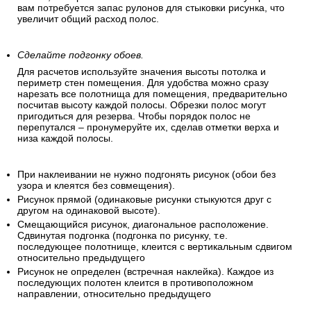
вам потребуется запас рулонов для стыковки рисунка, что
увеличит общий расход полос.
Сделайте подгонку обоев.
Для расчетов используйте значения высоты потолка и
периметр стен помещения. Для удобства можно сразу
нарезать все полотнища для помещения, предварительно
посчитав высоту каждой полосы. Обрезки полос могут
пригодиться для резерва. Чтобы порядок полос не
перепутался – пронумеруйте их, сделав отметки верха и
низа каждой полосы.
При наклеивании не нужно подгонять рисунок (обои без
узора и клеятся без совмещения).
Рисунок прямой (одинаковые рисунки стыкуются друг с
другом на одинаковой высоте).
Смещающийся рисунок, диагональное расположение.
Сдвинутая подгонка (подгонка по рисунку, т.е.
последующее полотнище, клеится с вертикальным сдвигом
относительно предыдущего
Рисунок не определен (встречная наклейка). Каждое из
последующих полотен клеится в противоположном
направлении, относительно предыдущего