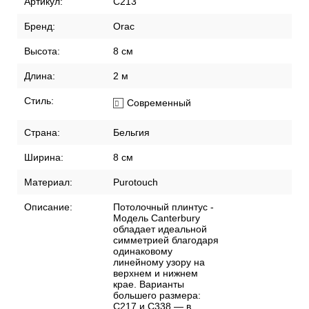
Артикул:
C213
Бренд:
Orac
Высота:
8 см
Длина:
2 м
Стиль:
Современный
Страна:
Бельгия
Ширина:
8 см
Материал:
Purotouch
Описание:
Потолочный плинтус -
Модель Canterbury
обладает идеальной
симметрией благодаря
одинаковому
линейному узору на
верхнем и нижнем
крае. Варианты
большего размера:
C217 и C338 — в