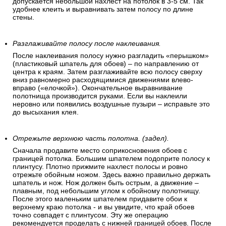
допускается небольшой нахлест на потолок в 3-5 см. Так
удобнее клеить и выравнивать затем полосу по длине
стены.
Разглаживайте полосу после наклеивания.
После наклеивания полосу нужно разгладить «перышком»
(пластиковый шпатель для обоев) – по направлению от
центра к краям. Затем разглаживайте всю полосу сверху
вниз равномерно расходящимися движениями влево-
вправо («елочкой»). Окончательное выравнивание
полотнища производится руками. Если вы наклеили
неровно или появились воздушные пузыри – исправьте это
до высыхания клея.
Отрежьте верхнюю часть полотна. (задел).
Сначала продавите место соприкосновения обоев с
границей потолка. Большим шпателем подоприте полосу к
плинтусу. Плотно прижмите нахлест полосы и ровно
отрежьте обойным ножом. Здесь важно правильно держать
шпатель и нож. Нож должен быть острым, а движение –
плавным, под небольшим углом к обойному полотнищу.
После этого маленьким шпателем придавите обои к
верхнему краю потолка - и вы увидите, что край обоев
точно совпадет с плинтусом. Эту же операцию
рекомендуется проделать с нижней границей обоев. После