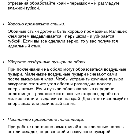
отрезания обработайте край «перышком» и разгладьте
влажной губкой.
Хорошо промажьте стыки.
Обойные стыки должны быть хорошо промазаны. Излишек
клея затем выдавливается «перышком» и убирается
губкой. Если вы все сделали верно, то у вас получится
идеальный стык.
Уберите воздушные пузыри на обоях.
При поклеивании на обоях могут образоваться воздушные
пузыри. Маленькие воздушные пузыри исчезают сами
после высыхания клея. Чтобы устранить крупные пузыри
аккуратно отогните угол обоев и разгладьте полосу
«перышком». Если пузыри образовались в середине
полотнища – разгоните их в разные стороны, дробя на
мелкие части и выдавливая на край. Для этого используйте
«перышко» или резиновый валик.
Постоянно проверяйте полотнища
.
При работе постоянно осматривайте наклеенные полосы –
нет ли складок, неровностей и воздушных пузырей.