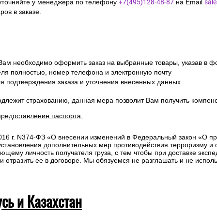
уточняйте у менеджера по телефону
+7(495)128-48-87
на Email
sal
ов в заказе.
 Вам необходимо оформить заказ на выбранные товары, указав в ф
ля полностью, номер телефона и электронную почту
ля подтверждения заказа и уточнения внесенных данных.
одлежит страхованию, данная мера позволит Вам получить компен
предоставление паспорта.
2016 г. N374-ФЗ «О внесении изменений в Федеральный закон «О п
 установления дополнительных мер противодействия терроризму и
ющему личность получателя груза, с тем чтобы при доставке эксп
отразить ее в договоре. Мы обязуемся не разглашать и не исполь
усь и Казахстан