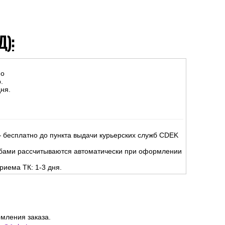
Д):
но
.
ня.
 бесплатно до пункта выдачи курьерских служб CDEK
жбами рассчитываются автоматически при оформлении
риема ТК: 1-3 дня.
мления заказа.