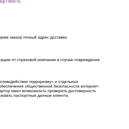
es@1oboi.ru
орме заказа точный адрес доставки.
сацию от страховой компании в случае повреждения
ротиводействии терроризму» и отдельных
 обеспечения общественной безопасности интернет-
едитор имел возможность проверить достоверность
зовать паспортные данные клиента.