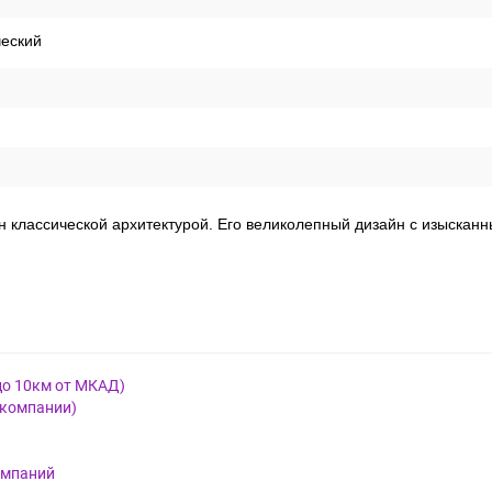
ческий
ен классической архитектурой. Его великолепный дизайн с изыскан
до 10км от МКАД)
 компании)
омпаний