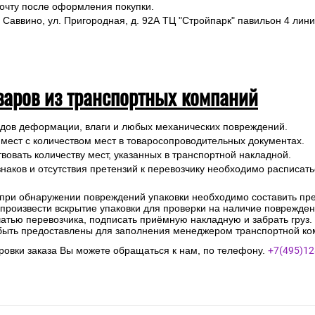
почту после оформления покупки.
 Саввино, ул. Пригородная, д. 92А ТЦ "Стройпарк" павильон 4 лини
варов из транспортных компаний
ледов деформации, влаги и любых механических повреждений.
 мест с количеством мест в товаросопроводительных документах.
вовать количеству мест, указанных в транспортной накладной.
наков и отсутствия претензий к перевозчику необходимо расписатьс
 при обнаружении повреждений упаковки необходимо составить прет
е произвести вскрытие упаковки для проверки на наличие поврежде
чатью перевозчика, подписать приёмную накладную и забрать груз.
быть предоставлены для заполнения менеджером транспортной ко
овки заказа Вы можете обращаться к нам, по телефону.
+7(495)12