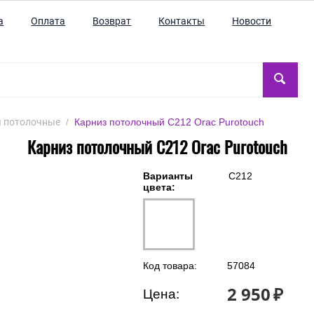
а
Оплата
Возврат
Контакты
Новости
 потолочные
/
Карниз потолочный C212 Orac Purotouch
Карниз потолочный C212 Orac Purotouch
Варианты
C212
цвета:
Код товара:
57084
2 950
₽
Цена: