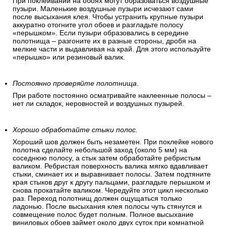
При поклеивании на обоях могут образоваться воздушные
пузыри. Маленькие воздушные пузыри исчезают сами
после высыхания клея. Чтобы устранить крупные пузыри
аккуратно отогните угол обоев и разгладьте полосу
«перышком». Если пузыри образовались в середине
полотнища – разгоните их в разные стороны, дробя на
мелкие части и выдавливая на край. Для этого используйте
«перышко» или резиновый валик.
Постоянно проверяйте полотнища
.
При работе постоянно осматривайте наклеенные полосы –
нет ли складок, неровностей и воздушных пузырей.
Хорошо обработайте стыки полос.
Хороший шов должен быть незаметен. При поклейке нового
полотна сделайте небольшой заход (около 5 мм) на
соседнюю полосу, а стык затем обработайте ребристым
валиком. Ребристая поверхность валика мягко вдавливает
стыки, сминает их и выравнивает полосы. Затем подтяните
края стыков друг к другу пальцами, разгладьте перышком и
снова прокатайте валиком. Чередуйте этот цикл несколько
раз. Переход полотнищ должен ощущаться только
ладонью. После высыхания клея полосы чуть стянутся и
совмещение полос будет полным. Полное высыхание
виниловых обоев займет около двух суток при комнатной