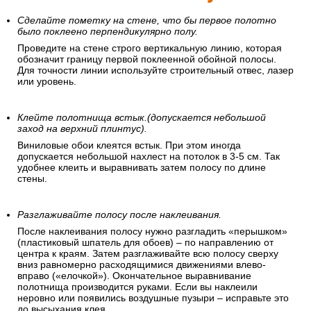
Сделайте пометку на стене, что бы первое полотно
было поклеено перпендикулярно полу.
Проведите на стене строго вертикальную линию, которая
обозначит границу первой поклеенной обойной полосы.
Для точности линии используйте строительный отвес, лазер
или уровень.
Клейте полотнища встык.(допускается небольшой
заход на верхний плинтус).
Виниловые обои клеятся встык. При этом иногда
допускается небольшой нахлест на потолок в 3-5 см. Так
удобнее клеить и выравнивать затем полосу по длине
стены.
Разглаживайте полосу после наклеивания.
После наклеивания полосу нужно разгладить «перышком»
(пластиковый шпатель для обоев) – по направлению от
центра к краям. Затем разглаживайте всю полосу сверху
вниз равномерно расходящимися движениями влево-
вправо («елочкой»). Окончательное выравнивание
полотнища производится руками. Если вы наклеили
неровно или появились воздушные пузыри – исправьте это
до высыхания клея.