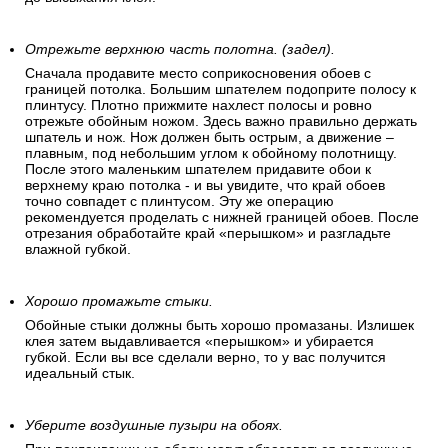
Отрежьте верхнюю часть полотна. (задел).
Сначала продавите место соприкосновения обоев с
границей потолка. Большим шпателем подоприте полосу к
плинтусу. Плотно прижмите нахлест полосы и ровно
отрежьте обойным ножом. Здесь важно правильно держать
шпатель и нож. Нож должен быть острым, а движение –
плавным, под небольшим углом к обойному полотнищу.
После этого маленьким шпателем придавите обои к
верхнему краю потолка - и вы увидите, что край обоев
точно совпадет с плинтусом. Эту же операцию
рекомендуется проделать с нижней границей обоев. После
отрезания обработайте край «перышком» и разгладьте
влажной губкой.
Хорошо промажьте стыки.
Обойные стыки должны быть хорошо промазаны. Излишек
клея затем выдавливается «перышком» и убирается
губкой. Если вы все сделали верно, то у вас получится
идеальный стык.
Уберите воздушные пузыри на обоях.