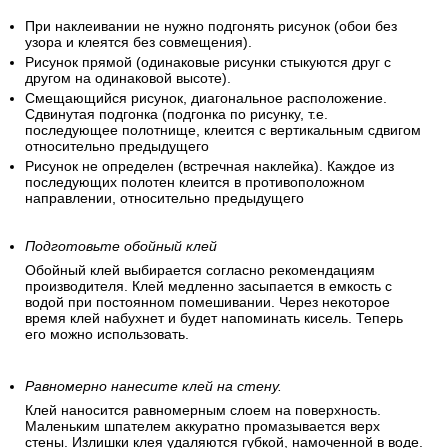
При наклеивании не нужно подгонять рисунок (обои без
узора и клеятся без совмещения).
Рисунок прямой (одинаковые рисунки стыкуются друг с
другом на одинаковой высоте).
Смещающийся рисунок, диагональное расположение.
Сдвинутая подгонка (подгонка по рисунку, т.е.
последующее полотнище, клеится с вертикальным сдвигом
относительно предыдущего
Рисунок не определен (встречная наклейка). Каждое из
последующих полотен клеится в противоположном
направлении, относительно предыдущего
Подготовьте обойный клей
Обойный клей выбирается согласно рекомендациям
производителя. Клей медленно засыпается в емкость с
водой при постоянном помешивании. Через некоторое
время клей набухнет и будет напоминать кисель. Теперь
его можно использовать.
Равномерно нанесите клей на стену.
Клей наносится равномерным слоем на поверхность.
Маленьким шпателем аккуратно промазывается верх
стены. Излишки клея удаляются губкой, намоченной в воде.