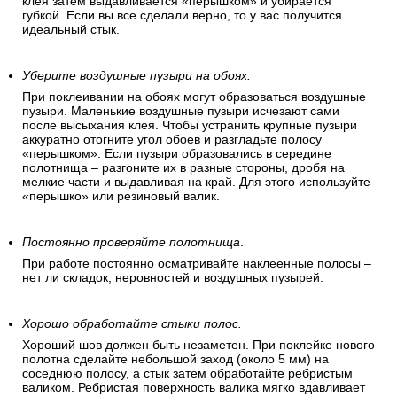
клея затем выдавливается «перышком» и убирается
губкой. Если вы все сделали верно, то у вас получится
идеальный стык.
Уберите воздушные пузыри на обоях.
При поклеивании на обоях могут образоваться воздушные
пузыри. Маленькие воздушные пузыри исчезают сами
после высыхания клея. Чтобы устранить крупные пузыри
аккуратно отогните угол обоев и разгладьте полосу
«перышком». Если пузыри образовались в середине
полотнища – разгоните их в разные стороны, дробя на
мелкие части и выдавливая на край. Для этого используйте
«перышко» или резиновый валик.
Постоянно проверяйте полотнища
.
При работе постоянно осматривайте наклеенные полосы –
нет ли складок, неровностей и воздушных пузырей.
Хорошо обработайте стыки полос.
Хороший шов должен быть незаметен. При поклейке нового
полотна сделайте небольшой заход (около 5 мм) на
соседнюю полосу, а стык затем обработайте ребристым
валиком. Ребристая поверхность валика мягко вдавливает