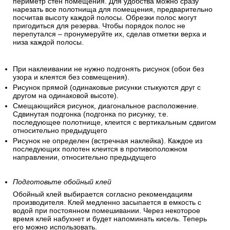
периметр стен помещения. Для удобства можно сразу
нарезать все полотнища для помещения, предварительно
посчитав высоту каждой полосы. Обрезки полос могут
пригодиться для резерва. Чтобы порядок полос не
перепутался – пронумеруйте их, сделав отметки верха и
низа каждой полосы.
При наклеивании не нужно подгонять рисунок (обои без
узора и клеятся без совмещения).
Рисунок прямой (одинаковые рисунки стыкуются друг с
другом на одинаковой высоте).
Смещающийся рисунок, диагональное расположение.
Сдвинутая подгонка (подгонка по рисунку, т.е.
последующее полотнище, клеится с вертикальным сдвигом
относительно предыдущего
Рисунок не определен (встречная наклейка). Каждое из
последующих полотен клеится в противоположном
направлении, относительно предыдущего
Подготовьте обойный клей
Обойный клей выбирается согласно рекомендациям
производителя. Клей медленно засыпается в емкость с
водой при постоянном помешивании. Через некоторое
время клей набухнет и будет напоминать кисель. Теперь
его можно использовать.