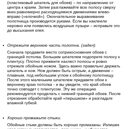
(пластиковый шпатель для обоев) – по направлению от
центра к краям. Затем разглаживайте всю полосу сверху
вниз равномерно расходящимися движениями влево-
вправо («елочкой»). Окончательное выравнивание
полотнища производится руками. Если вы наклеили
неровно или появились воздушные пузыри – исправьте это
до высыхания клея.
Отрежьте верхнюю часть полотна. (задел).
Сначала продавите место соприкосновения обоев с
границей потолка. Большим шпателем подоприте полосу к
плинтусу. Плотно прижмите нахлест полосы и ровно
отрежьте обойным ножом. Здесь важно правильно держать
шпатель и нож. Нож должен быть острым, а движение –
плавным, под небольшим углом к обойному полотнищу.
После этого маленьким шпателем придавите обои к
верхнему краю потолка - и вы увидите, что край обоев
точно совпадет с плинтусом. Эту же операцию
рекомендуется проделать с нижней границей обоев. После
отрезания обработайте край «перышком» и разгладьте
влажной губкой.
Хорошо промажьте стыки.
Обойные стыки должны быть хорошо промазаны. Излишек