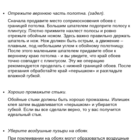
Отрежьте верхнюю часть полотна. (задел).
Сначала продавите место соприкосновения обоев с
границей потолка. Большим шпателем подоприте полосу к
плинтусу. Плотно прижмите нахлест полосы и ровно
отрежьте обойным ножом. Здесь важно правильно держать
шпатель и нож. Нож должен быть острым, а движение –
плавным, под небольшим углом к обойному полотнищу.
После этого маленьким шпателем придавите обои к
верхнему краю потолка - и вы увидите, что край обоев
точно совпадет с плинтусом. Эту же операцию
рекомендуется проделать с нижней границей обоев. После
отрезания обработайте край «перышком» и разгладьте
влажной губкой.
Хорошо промажьте стыки.
Обойные стыки должны быть хорошо промазаны. Излишек
клея затем выдавливается «перышком» и убирается
губкой. Если вы все сделали верно, то у вас получится
идеальный стык.
Уберите воздушные пузыри на обоях.
При поклеивании на обоях могут образоваться воздушные