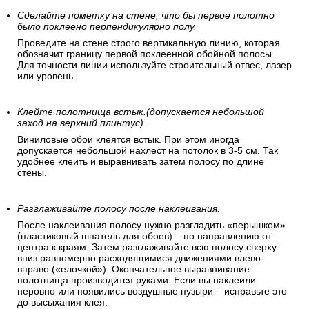
Сделайте пометку на стене, что бы первое полотно
было поклеено перпендикулярно полу.
Проведите на стене строго вертикальную линию, которая
обозначит границу первой поклеенной обойной полосы.
Для точности линии используйте строительный отвес, лазер
или уровень.
Клейте полотнища встык.(допускается небольшой
заход на верхний плинтус).
Виниловые обои клеятся встык. При этом иногда
допускается небольшой нахлест на потолок в 3-5 см. Так
удобнее клеить и выравнивать затем полосу по длине
стены.
Разглаживайте полосу после наклеивания.
После наклеивания полосу нужно разгладить «перышком»
(пластиковый шпатель для обоев) – по направлению от
центра к краям. Затем разглаживайте всю полосу сверху
вниз равномерно расходящимися движениями влево-
вправо («елочкой»). Окончательное выравнивание
полотнища производится руками. Если вы наклеили
неровно или появились воздушные пузыри – исправьте это
до высыхания клея.