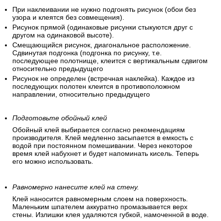
При наклеивании не нужно подгонять рисунок (обои без
узора и клеятся без совмещения).
Рисунок прямой (одинаковые рисунки стыкуются друг с
другом на одинаковой высоте).
Смещающийся рисунок, диагональное расположение.
Сдвинутая подгонка (подгонка по рисунку, т.е.
последующее полотнище, клеится с вертикальным сдвигом
относительно предыдущего
Рисунок не определен (встречная наклейка). Каждое из
последующих полотен клеится в противоположном
направлении, относительно предыдущего
Подготовьте обойный клей
Обойный клей выбирается согласно рекомендациям
производителя. Клей медленно засыпается в емкость с
водой при постоянном помешивании. Через некоторое
время клей набухнет и будет напоминать кисель. Теперь
его можно использовать.
Равномерно нанесите клей на стену.
Клей наносится равномерным слоем на поверхность.
Маленьким шпателем аккуратно промазывается верх
стены. Излишки клея удаляются губкой, намоченной в воде.