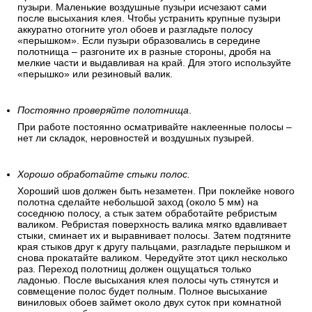
пузыри. Маленькие воздушные пузыри исчезают сами
после высыхания клея. Чтобы устранить крупные пузыри
аккуратно отогните угол обоев и разгладьте полосу
«перышком». Если пузыри образовались в середине
полотнища – разгоните их в разные стороны, дробя на
мелкие части и выдавливая на край. Для этого используйте
«перышко» или резиновый валик.
Постоянно проверяйте полотнища
.
При работе постоянно осматривайте наклеенные полосы –
нет ли складок, неровностей и воздушных пузырей.
Хорошо обработайте стыки полос.
Хороший шов должен быть незаметен. При поклейке нового
полотна сделайте небольшой заход (около 5 мм) на
соседнюю полосу, а стык затем обработайте ребристым
валиком. Ребристая поверхность валика мягко вдавливает
стыки, сминает их и выравнивает полосы. Затем подтяните
края стыков друг к другу пальцами, разгладьте перышком и
снова прокатайте валиком. Чередуйте этот цикл несколько
раз. Переход полотнищ должен ощущаться только
ладонью. После высыхания клея полосы чуть стянутся и
совмещение полос будет полным. Полное высыхание
виниловых обоев займет около двух суток при комнатной